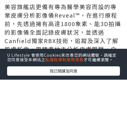
美容旗艦店更備有專為醫學美容而設的專
業皮膚分析影像儀Reveal™，在進行療程
前，先透過擁有高逹1800象素、能3D拍攝
的影像儀全面記錄皮膚狀況，並透過
Canfield獨家RBX技術，追蹤及深入了解
肌膚所需，更精準地去分析皮膚問題，自
U Lifestyle 會使用Cookies來改善您的網站體驗，請確定
然能挑選更合適的療程，療程功效亦更事
您同意接受本網站之
私隱政策和使用條款
才可繼續瀏覽。
半功倍。
我已閱讀及同意
旗艦店的另一賣點是活膚淨肌再生療程，
運用最新Silk Peel技術儀器，能夠同一時
間雙管獨立運作，一邊淨化排毒，同時一
邊注入精華，省時方便，而且功效更顯著
持久。儀器備有9個治療鑽石頭，能針對不