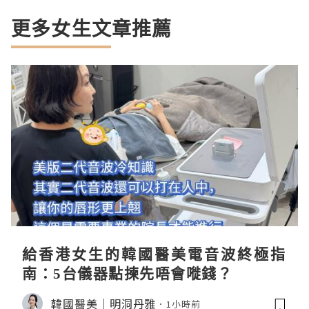
更多女生文章推薦
給香港女生的韓國醫美電音波終極指
南：5台儀器點揀先唔會嘥錢？
韓國醫美｜明洞丹雅
1小時前