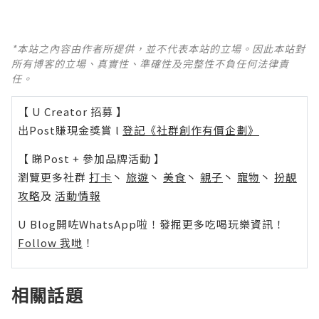
*本站之內容由作者所提供，並不代表本站的立場。因此本站對
所有博客的立場、真實性、準確性及完整性不負任何法律責
任。
【 U Creator 招募 】
出Post賺現金獎賞 l
登記《社群創作有價企劃》
【 睇Post + 參加品牌活動 】
瀏覽更多社群
打卡
丶
旅遊
丶
美食
丶
親子
丶
寵物
丶
扮靚
攻略
及
活動情報
U Blog開咗WhatsApp啦！發掘更多吃喝玩樂資訊！
Follow 我哋
！
相關話題