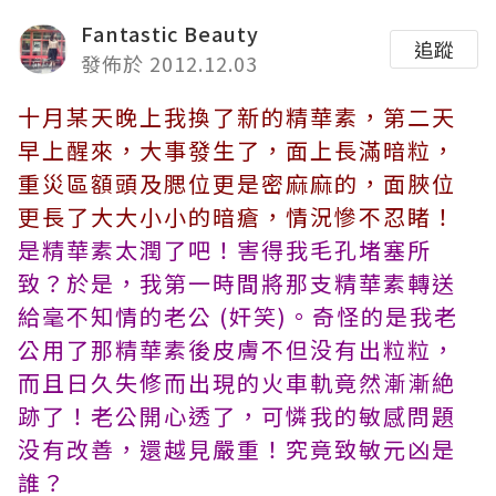
Fantastic Beauty
追蹤
發佈於 2012.12.03
十月某天晚上我換了新的精華素，第二天
早上醒來，大事發生了，面上長滿暗粒，
重災區額頭及腮位更是密麻麻的，面脥位
更長了大大小小的暗瘡，情況慘不忍睹！
是精華素太潤了吧！害得我毛孔堵塞所
致？於是，我第一時間將那支精華素轉送
給毫不知情的老公 (奸笑)。奇怪的是我老
公用了那精華素後皮膚不但没有出粒粒，
而且日久失修而出現的火車軌竟然漸漸絶
跡了！老公開心透了，可憐我的敏感問題
没有改善，還越見嚴重！究竟致敏元凶是
誰？