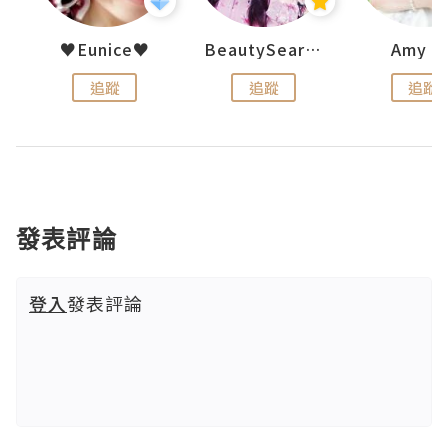
h 夏沫
♥Eunice♥
BeautySearch
Amy N
追蹤
追蹤
追蹤
發表評論
登入
發表評論