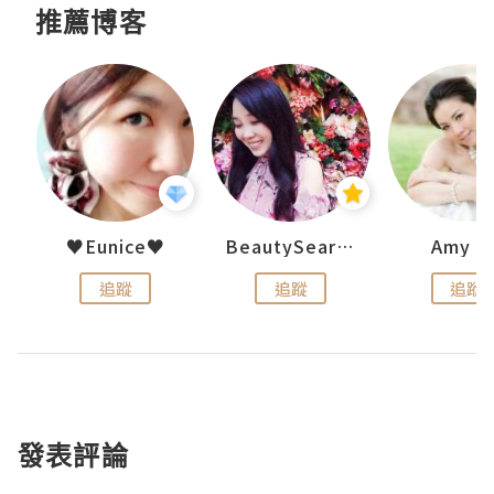
推薦博客
h 夏沫
♥Eunice♥
BeautySearch
Amy N
追蹤
追蹤
追蹤
發表評論