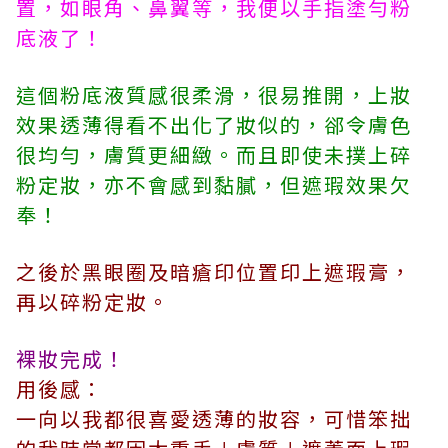
置，如眼角、鼻翼等，我便以手指塗勻粉
底液了！
這個粉底液質感很柔滑，很易推開，上妝
效果透薄得看不出化了妝似的，郤令膚色
很均勻，膚質更細緻。而且即使未撲上碎
粉定妝，亦不會感到黏膩，但遮瑕效果欠
奉！
之後於黑眼圈及暗瘡印位置印上遮瑕膏，
再以碎粉定妝。
裸妝完成！
用後感：
一向以我都很喜愛透薄的妝容，可惜笨拙