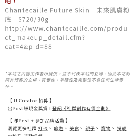
吧！
Chantecaille Future Skin 未來肌膚粉
底 $720/30g
http://www.chantecaille.com/produ
ct_makeup_detail.cfm?
cat=4&pid=88
*本站之內容由作者所提供，並不代表本站的立場。因此本站對
所有博客的立場、真實性、準確性及完整性不負任何法律責
任。
【 U Creator 招募 】
出Post賺現金獎賞 l
登記《社群創作有價企劃》
【 睇Post + 參加品牌活動 】
瀏覽更多社群
打卡
丶
旅遊
丶
美食
丶
親子
丶
寵物
丶
扮靚