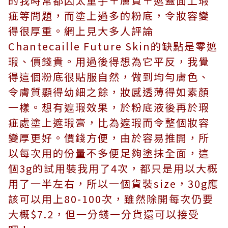
的我時常都因太重手＋膚質＋遮蓋面上瑕
疵等問題，而塗上過多的粉底，令妝容變
得很厚重。網上見大多人評論
Chantecaille Future Skin的缺點是零遮
瑕、價錢貴。用過後得想為它平反，我覺
得這個粉底很貼服自然，做到均勻膚色、
令膚質顯得幼細之餘，妝感透薄得如素顏
一樣。想有遮瑕效果，於粉底液後再於瑕
疵處塗上遮瑕膏，比為遮瑕而令整個妝容
變厚更好。價錢方便，由於容易推開，所
以每次用的份量不多便足夠塗抹全面，這
個3g的試用裝我用了4次，都只是用以大概
用了一半左右，所以一個貨裝size，30g應
該可以用上80-100次，雖然除開每次仍要
大概$7.2，但一分錢一分貨還可以接受