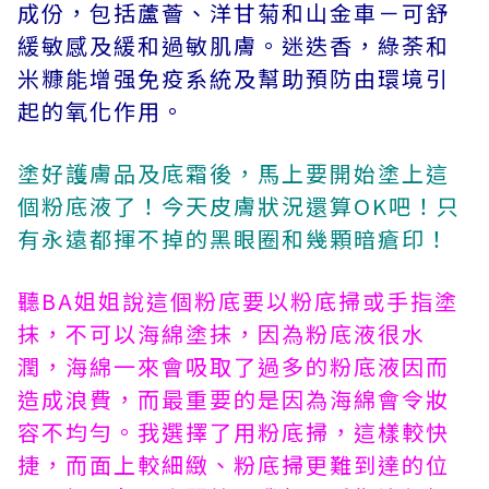
成份，包括蘆薈、洋甘菊和山金車－可舒
緩敏感及緩和過敏肌膚。迷迭香，綠荼和
米糠能增强免疫系統及幫助預防由環境引
起的氧化作用。
塗好護膚品及底霜後，馬上要開始塗上這
個粉底液了！今天皮膚狀況還算OK吧！只
有永遠都揮不掉的黑眼圈和幾顆暗瘡印！
聽BA姐姐說這個粉底要以粉底掃或手指塗
抹，不可以海綿塗抹，因為粉底液很水
潤，海綿一來會吸取了過多的粉底液因而
造成浪費，而最重要的是因為海綿會令妝
容不均勻。我選擇了用粉底掃，這樣較快
捷，而面上較細緻、粉底掃更難到達的位