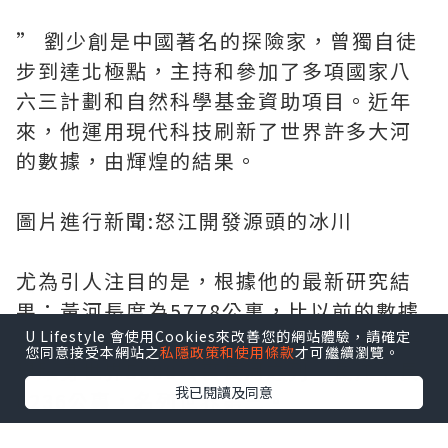
” 劉少創是中國著名的探險家，曾獨自徒
步到達北極點，主持和參加了多項國家八
六三計劃和自然科學基金資助項目。近年
來，他運用現代科技刷新了世界許多大河
的數據，由輝煌的結果。
圖片進行新聞:怒江開發源頭的冰川
尤為引人注目的是，根據他的最新研究結
果：黃河長度為5778公裏，比以前的數據
長出314公裏;黑龍江長度為5498公裏，一
U Lifestyle 會使用Cookies來改善您的網站體驗，請確定
您同意接受本網站之
私隱政策和使用條款
才可繼續瀏覽。
舉躍身世界5000公裏長河之列。長江全長
我已閱讀及同意
6236公裏，名列世界第三。