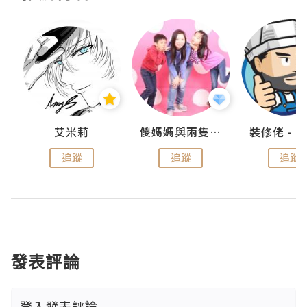
點滴
艾米莉
儍媽媽與兩隻小魔怪之家
追蹤
追蹤
追蹤
發表評論
登入
發表評論