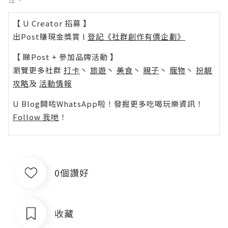
【 U Creator 招募 】
出Post賺現金獎賞 l
登記《社群創作有價企劃》
【 睇Post + 參加品牌活動 】
瀏覽更多社群
打卡
丶
旅遊
丶
美食
丶
親子
丶
寵物
丶
扮靚
攻略
及
活動情報
U Blog開咗WhatsApp啦！發掘更多吃喝玩樂資訊！
Follow 我哋
！
0個讚好
收藏