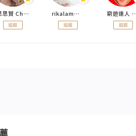
思思賢 ChillMyBabe
rikalammm
窮遊達人 Mr.TravelGe
追蹤
追蹤
追蹤
薦