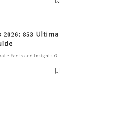
 2026: 853 Ultima
uide
ate Facts and Insights G
ecognized email service f
ssional correspondence, o