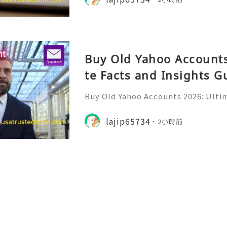
ine professionals us
Buy Old Yahoo Accounts
te Facts and Insights G
Buy Old Yahoo Accounts 2026: Ultim
uide Yahoo Mail remains a widely r
or personal communication, profe
lajip65734
2小時前
nline subscriptions, freel