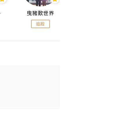
nius
曳豬歎世界
Koalascities (^O^)! @ UTravel
追蹤
追蹤