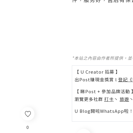
*本站之內容由作者所提供，
【 U Creator 招募 】
出Post賺現金獎賞 l
登記《
【 睇Post + 參加品牌活動 
瀏覽更多社群
打卡
丶
旅遊
U Blog開咗WhatsAp
0