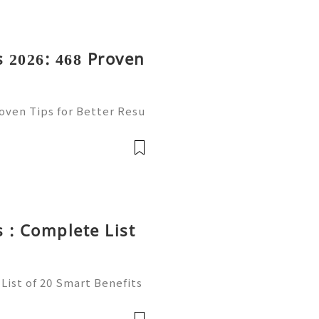
 2026: 468 Proven
oven Tips for Better Resu
mail platform for personal
ion, freelancing, online
 : Complete List
List of 20 Smart Benefits
t of online communication
ncers, businesses, and onl