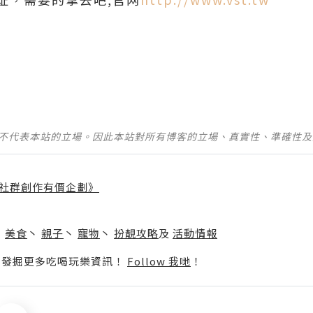
並不代表本站的立場。因此本站對所有博客的立場、真實性、準確性
社群創作有價企劃》
】
丶
美食
丶
親子
丶
寵物
丶
扮靚攻略
及
活動情報
p啦！發掘更多吃喝玩樂資訊！
Follow 我哋
！