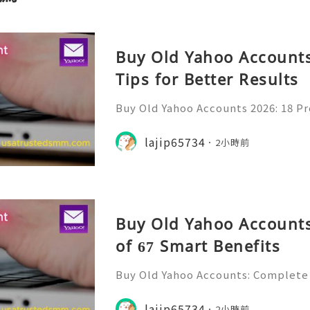
Buy Old Yahoo Accounts
Tips for Better Results
Buy Old Yahoo Accounts 2026: 18 Pr
lts Yahoo Mail remains a familiar e
messages, professional communicat
lajip65734
2小時前
projects, subscriptio
Buy Old Yahoo Accounts
of 67 Smart Benefits
Buy Old Yahoo Accounts: Complete 
Yahoo Mail has been a familiar par
for many years. Individuals, freela
lajip65734
2小時前