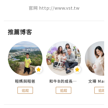
官网 http://www.vst.tw
推薦博客
 Swan
暟媽與暟爸
和牛B的成長日記
文珊 ManS
追蹤
追蹤
追蹤