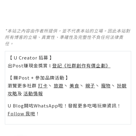
*本站之內容由作者所提供，並不代表本站的立場。因此本站對
所有博客的立場、真實性、準確性及完整性不負任何法律責
任。
【 U Creator 招募 】
出Post賺現金獎賞 l
登記《社群創作有價企劃》
【 睇Post + 參加品牌活動 】
瀏覽更多社群
打卡
丶
旅遊
丶
美食
丶
親子
丶
寵物
丶
扮靚
攻略
及
活動情報
U Blog開咗WhatsApp啦！發掘更多吃喝玩樂資訊！
Follow 我哋
！