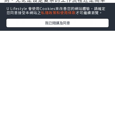
的信息查询，它都能迅速准确地完成。加
U Lifestyle 會使用Cookies來改善您的網站體驗，請確定
您同意接受本網站之
私隱政策和使用條款
才可繼續瀏覽。
上出色的客户支持，使得使用体验非常愉
快，是提升生产力的得力助手。一直用的
我已閱讀及同意
这家软件，服务好，售后有保证，需要的
拿去吧,官网
http://www.vst.tw
*本站之內容由作者所提供，並不代表本站的立場。因此本站對
所有博客的立場、真實性、準確性及完整性不負任何法律責
任。
【 U Creator 招募 】