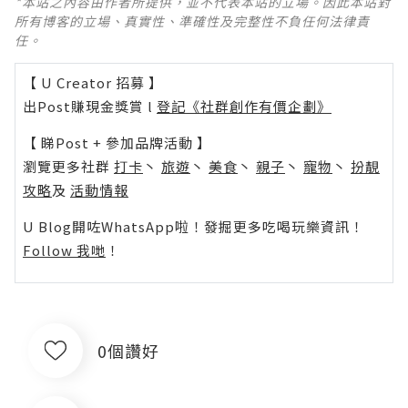
*本站之內容由作者所提供，並不代表本站的立場。因此本站對
所有博客的立場、真實性、準確性及完整性不負任何法律責
任。
【 U Creator 招募 】
出Post賺現金獎賞 l
登記《社群創作有價企劃》
【 睇Post + 參加品牌活動 】
瀏覽更多社群
打卡
丶
旅遊
丶
美食
丶
親子
丶
寵物
丶
扮靚
攻略
及
活動情報
U Blog開咗WhatsApp啦！發掘更多吃喝玩樂資訊！
Follow 我哋
！
0個讚好