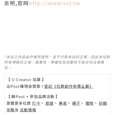
去吧,官网
http://www.vst.tw
*本站之內容由作者所提供，並不代表本站的立場。因此本站對
所有博客的立場、真實性、準確性及完整性不負任何法律責
任。
【 U Creator 招募 】
出Post賺現金獎賞 l
登記《社群創作有價企劃》
【 睇Post + 參加品牌活動 】
瀏覽更多社群
打卡
丶
旅遊
丶
美食
丶
親子
丶
寵物
丶
扮靚
攻略
及
活動情報