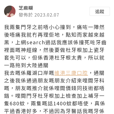
芝麻糊
追蹤
發佈於 2023.02.07
我兩隻門牙之前唔小心撞到，痛咗一陣然
後唔痛我就冇再理佢地，點知而家越來越
黑，上網search過話我應該係撞死咗牙齒
裡面嘅神經線，然後要做杜牙根加上瓷牙
套先可以，但係香港杜牙根太貴，所以就
一路拖到大陸通關
我去嘅係羅湖口岸嘅
維港三康口腔
，通關
之後我係通過朋友嘅朋友介紹來哩間牙科
嘅，朋友嘅推介就係哩間價錢同技術都唔
錯。哩間門牙杜牙根加上檢查加上補牙一
隻680蚊，兩隻嘅話1400蚊都唔使，真係
平過香港好多，不過因為牙醫話我嘅牙係