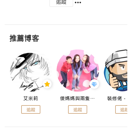
追蹤
推薦博客
點滴
艾米莉
儍媽媽與兩隻小魔怪之家
追蹤
追蹤
追蹤