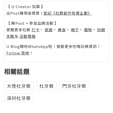
【 U Creator 招募 】
出Post賺現金獎賞 l
登記《社群創作有價企劃》
【 睇Post + 參加品牌活動 】
瀏覽更多社群
打卡
丶
旅遊
丶
美食
丶
親子
丶
寵物
丶
扮靚
攻略
及
活動情報
U Blog開咗WhatsApp啦！發掘更多吃喝玩樂資訊！
Follow 我哋
！
相關話題
大陸杜牙根
杜牙根
門牙杜牙根
深圳杜牙根