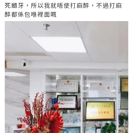
死髓牙，所以我就唔使打麻醉，不過打麻
醉都係包喺裡面嘅