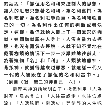
的話說：
「撒但用名和利來控制人的思想，
讓人的思想只想著名和利，為名利奮鬥，為
名利吃苦，為名利忍辱負重，為名利犧牲自
己的一切，為名利作出任何的判斷或者決
定。這樣，撒但就給人戴上了一個無形的枷
鎖，這個枷鎖戴在人身上，人沒有能力去掙
脫，也沒有勇氣去掙脫，人就不知不覺地在
戴著枷鎖的情況下一步一步艱難地往前走。
為著這個『名』和『利』，人類就遠離神，
背叛神，就變得越來越邪惡，就這樣一代又
一代的人被毀在了撒但的名和利當中。」
（摘自《獨一無二的神自己 六》）
揣摩著神的話我明白了，撒但利用「人為
財死，鳥為食亡」「人往高處走，水往低處
流」「人活臉面，樹活皮」等錯誤的人生觀