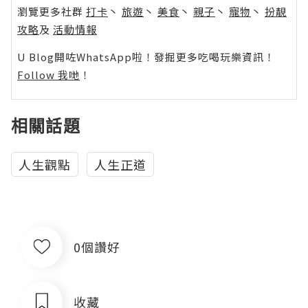
瀏覽更多社群
打卡
丶
旅遊
丶
美食
丶
親子
丶
寵物
丶
扮靚
攻略
及
活動情報
U Blog開咗WhatsApp啦！發掘更多吃喝玩樂資訊！
Follow 我哋
！
相關話題
人生觀點
人生正道
0個讚好
收藏