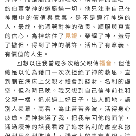
約伯寶愛神的道勝過一切，他只注重自己在
神眼中的價值與意義，是不是遵行神道的
人，最終，他憑著對神的敬畏、順服與真實
的信心，為神站住了
見證
，榮耀了神，羞辱
了撒但，得到了神的稱許，活出了有意義、
有價值的人生。
回想以往我曾經多次給父親傳
福音
，但他
總是以忙為藉口一次次拒絕了神的救恩，直
到躺在病床上父親才體會到錢財、名利的虛
空，但為時已晚。我又想到自己信神前也和
父親一樣，追求過上好日子，出人頭地，讓
別人羨慕、高看，為此苦苦奔波，活得身心
疲憊。是神揀選了我，把我帶回他的面前，
通過讀神的話我看透了追求名利的虛空和撒