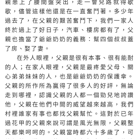
親患上了腰間盤突出，走一會兒路就得歇
歇，儘管這樣他還是在一直奮鬥著。多少年
過去了，在父親的艱苦奮鬥下，我們一家人
終於過上了好日子，汽車、樓房都有了，父
親也擔當了爺爺奶奶的義務：幫四個叔叔蓋
了房、娶了妻。
在外人眼裡，父親是很有本事、很有能耐
的人；在家人眼裡，父親是最疼愛父母、關
心弟弟妹妹的人，也是爺爺奶奶的保護傘。
父親的所作所為贏得了很多人的好評，無論
走到哪裡，認識父親的人都一個勁兒地誇讚
他，父親在他們中間的威望越來越高，我們
村裡誰家有事也都找父親幫忙。這對於已年
過花甲的父親來說可謂是風光無限，父親整
天都樂呵呵的。父親當時都六十多歲了，可