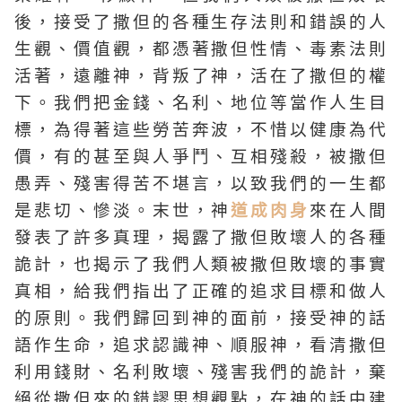
後，接受了撒但的各種生存法則和錯誤的人
生觀、價值觀，都憑著撒但性情、毒素法則
活著，遠離神，背叛了神，活在了撒但的權
下。我們把金錢、名利、地位等當作人生目
標，為得著這些勞苦奔波，不惜以健康為代
價，有的甚至與人爭鬥、互相殘殺，被撒但
愚弄、殘害得苦不堪言，以致我們的一生都
是悲切、慘淡。末世，神
道成肉身
來在人間
發表了許多真理，揭露了撒但敗壞人的各種
詭計，也揭示了我們人類被撒但敗壞的事實
真相，給我們指出了正確的追求目標和做人
的原則。我們歸回到神的面前，接受神的話
語作生命，追求認識神、順服神，看清撒但
利用錢財、名利敗壞、殘害我們的詭計，棄
絕從撒但來的錯謬思想觀點，在神的話中建