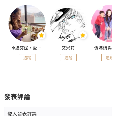
點滴
✾達芬妮•愛孩子•愛生活✾
艾米莉
追蹤
追蹤
追蹤
發表評論
登入
發表評論