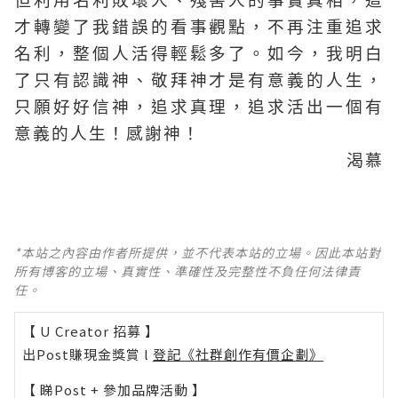
但利用名利敗壞人、殘害人的事實真相，這
才轉變了我錯誤的看事觀點，不再注重追求
名利，整個人活得輕鬆多了。如今，我明白
了只有認識神、敬拜神才是有意義的人生，
只願好好信神，追求真理，追求活出一個有
意義的人生！感謝神！
渴慕
*本站之內容由作者所提供，並不代表本站的立場。因此本站對
所有博客的立場、真實性、準確性及完整性不負任何法律責
任。
【 U Creator 招募 】
出Post賺現金獎賞 l
登記《社群創作有價企劃》
【 睇Post + 參加品牌活動 】