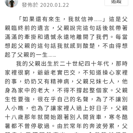
追蹤
發佈於 2020.01.22
「如果還有來生，我就信神……」這是父
親臨終前的遺言，父親說完這句話後就帶著
滿滿的牽掛和遺憾永遠地離開了我們。每當
想起父親的這句話我就感到酸楚，不由得想
起了父親的一生……
我的父親出生於二十世紀四十年代，那時
家裡很窮，爺爺老實巴交，不知道操心家裡
的事，奶奶又有精神病，父親兄妹七人，他
身為家中的老大，不得不撐起整個家。父親
生性要強，很在乎自己的名聲，為了不讓別
人小瞧，也為了讓家裡人過上好日子，父親
十八歲那年就開始跟著別人開貨車，寒冬酷
暑都不曾停歇過。由於常年的奔波勞累，父