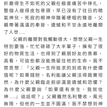
折磨得生不如死的父親在極度痛苦中掙扎，
整個人瘦得皮包骨頭，早已沒有了往日的精
氣神兒，死寂的眼神伴隨著哽咽的聲音，父
親帶著滿滿的牽掛、遺憾和不甘永遠地離開
了人世……
父親的離開對我觸動很大，想想父親一生
特別要強，忙忙碌碌了大半輩子，擁有了很
好的物質生活，也得到了親朋好友的羨慕、
高看，可這些都沒能挽留住他的生命。我不
禁思想：「父親一生所追求的到底有什麼價
值呢？如果錢財、名利能讓父親活得踏實坦
然，為什麼父親臨走前卻滿是遺憾和恐懼？
為什麼父親要說『如果還有來生，我就信
神……』這話呢？」父親雖然名利雙收，風光
無限，但他的一生並不圓滿！我不禁想到神