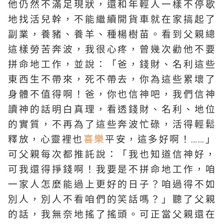
他仍然不滿足現狀，還和年輕人一樣不停歇
地找活兒幹，不能繼續開貨車就在家搞起了
副業，養豬、養羊、種楊樹苗。看到父親總
這樣勞苦奔波，我很心疼，曾幾次勸他不要
拼命地工作，並說：「爸，錢財、名利這些
東西生不帶來，死不帶去，你為這些累壞了
身體不值得啊！爸，你也信神吧，我們信神
讀神的話明白真理，看透錢財、名利、地位
的實質，不再為了這些奔波忙碌，活得輕鬆
釋放，心靈裡也
喜樂
平安，這多好啊！……」
可父親每次都推託說：「我也知道信神好，
可我還得掙錢啊！我要是不拼命地工作，咱
一家人怎麼能過上更好的日子？咱過得不如
別人，別人不看咱們的笑話嗎？」聽了父親
的話，我無奈地搖了搖頭。可正當父親還在