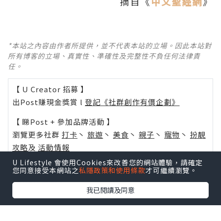
摘自《
中文聖經網
》
*本站之內容由作者所提供，並不代表本站的立場。因此本站對
所有博客的立場、真實性、準確性及完整性不負任何法律責
任。
【 U Creator 招募 】
出Post賺現金獎賞 l
登記《社群創作有價企劃》
【 睇Post + 參加品牌活動 】
瀏覽更多社群
打卡
丶
旅遊
丶
美食
丶
親子
丶
寵物
丶
扮靚
攻略
及
活動情報
U Lifestyle 會使用Cookies來改善您的網站體驗，請確定
U Blog開咗WhatsApp啦！發掘更多吃喝玩樂資訊！
您同意接受本網站之
私隱政策和使用條款
才可繼續瀏覽。
Follow 我哋
！
我已閱讀及同意
相關話題