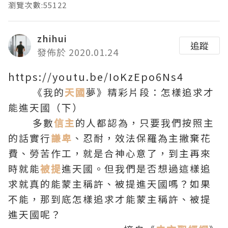
瀏覽次數:55122
zhihui
追蹤
發佈於 2020.01.24
https://youtu.be/IoKzEpo6Ns4
《我的
天國
夢》精彩片段：怎樣追求才
能進天國（下）
多數
信主
的人都認為，只要我們按照主
的話實行
謙卑
、忍耐，效法保羅為主撇棄花
費、勞苦作工，就是合神心意了，到主再來
時就能
被提
進天國。但我們是否想過這樣追
求就真的能蒙主稱許、被提進天國嗎？如果
不能，那到底怎樣追求才能蒙主稱許、被提
進天國呢？