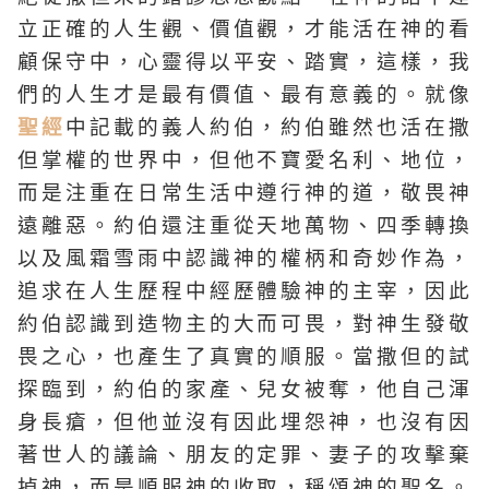
立正確的人生觀、價值觀，才能活在神的看
顧保守中，心靈得以平安、踏實，這樣，我
們的人生才是最有價值、最有意義的。就像
聖經
中記載的義人約伯，約伯雖然也活在撒
但掌權的世界中，但他不寶愛名利、地位，
而是注重在日常生活中遵行神的道，敬畏神
遠離惡。約伯還注重從天地萬物、四季轉換
以及風霜雪雨中認識神的權柄和奇妙作為，
追求在人生歷程中經歷體驗神的主宰，因此
約伯認識到造物主的大而可畏，對神生發敬
畏之心，也產生了真實的順服。當撒但的試
探臨到，約伯的家產、兒女被奪，他自己渾
身長瘡，但他並沒有因此埋怨神，也沒有因
著世人的議論、朋友的定罪、妻子的攻擊棄
掉神，而是順服神的收取，稱頌神的聖名。