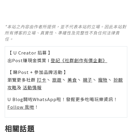
*本站之內容由作者所提供，並不代表本站的立場。因此本站對
所有博客的立場、真實性、準確性及完整性不負任何法律責
任。
【 U Creator 招募 】
出Post賺現金獎賞 l
登記《社群創作有價企劃》
【 睇Post + 參加品牌活動 】
瀏覽更多社群
打卡
丶
旅遊
丶
美食
丶
親子
丶
寵物
丶
扮靚
攻略
及
活動情報
U Blog開咗WhatsApp啦！發掘更多吃喝玩樂資訊！
Follow 我哋
！
相關話題