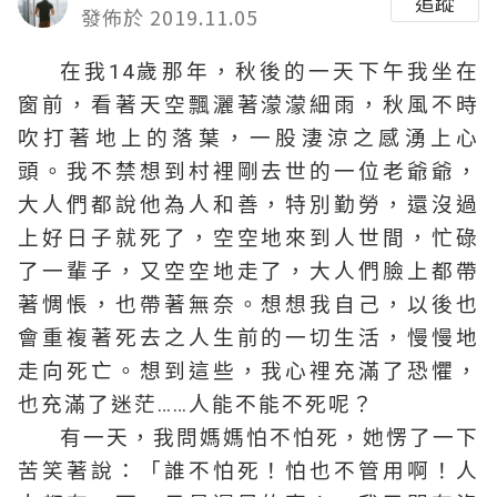
追蹤
發佈於 2019.11.05
在我14歲那年，秋後的一天下午我坐在
窗前，看著天空飄灑著濛濛細雨，秋風不時
吹打著地上的落葉，一股淒涼之感湧上心
頭。我不禁想到村裡剛去世的一位老爺爺，
大人們都說他為人和善，特別勤勞，還沒過
上好日子就死了，空空地來到人世間，忙碌
了一輩子，又空空地走了，大人們臉上都帶
著惆悵，也帶著無奈。想想我自己，以後也
會重複著死去之人生前的一切生活，慢慢地
走向死亡。想到這些，我心裡充滿了恐懼，
也充滿了迷茫……人能不能不死呢？
有一天，我問媽媽怕不怕死，她愣了一下
苦笑著說：「誰不怕死！怕也不管用啊！人