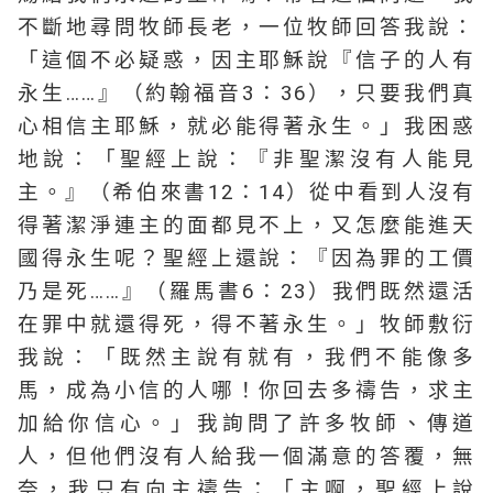
不斷地尋問牧師長老，一位牧師回答我說：
「這個不必疑惑，因主耶穌說『信子的人有
永生……』（約翰福音3：36），只要我們真
心相信主耶穌，就必能得著永生。」我困惑
地說：「聖經上說：『非聖潔沒有人能見
主。』（希伯來書12：14）從中看到人沒有
得著潔淨連主的面都見不上，又怎麼能進天
國得永生呢？聖經上還說：『因為罪的工價
乃是死……』（羅馬書6：23）我們既然還活
在罪中就還得死，得不著永生。」牧師敷衍
我說：「既然主說有就有，我們不能像多
馬，成為小信的人哪！你回去多禱告，求主
加給你信心。」我詢問了許多牧師、傳道
人，但他們沒有人給我一個滿意的答覆，無
奈，我只有向主禱告：「主啊，聖經上說