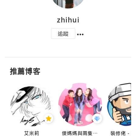
zhihui
追蹤
推薦博客
點滴
艾米莉
儍媽媽與兩隻小魔怪之家