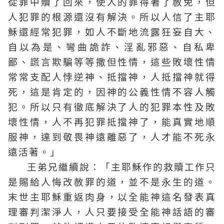
從罪中贖了回來，使人的罪得著了赦免，但
人犯罪的根源還沒有解決。所以人信了主耶
穌還經常犯罪，如人不斷地流露狂妄自大、
自以為是、彎曲詭詐、淫亂邪惡、自私卑
鄙、謊言欺騙等等撒但性情，這些敗壞性情
常常支配人悖逆神、抵擋神，人抵擋神就得
死，這是肯定的，因神的公義性情不容人觸
犯。所以只有徹底解決了人的犯罪本性及敗
壞性情，人不再犯罪抵擋神了，能真實地順
服神，達到敬畏神遠離惡了，人才能不死永
遠活著。」
王弟兄繼續說：「主耶穌作的救贖工作只
是賜給人悔改赦罪的道，並不是永生的道。
末世主耶穌重返肉身，以全能神這名發表真
理審判潔淨人，人只要接受全能神話語的審