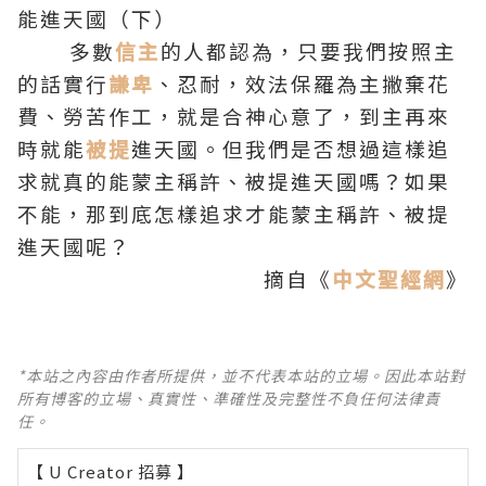
能進天國（下）
多數
信主
的人都認為，只要我們按照主
的話實行
謙卑
、忍耐，效法保羅為主撇棄花
費、勞苦作工，就是合神心意了，到主再來
時就能
被提
進天國。但我們是否想過這樣追
求就真的能蒙主稱許、被提進天國嗎？如果
不能，那到底怎樣追求才能蒙主稱許、被提
進天國呢？
摘自《
中文聖經網
》
*本站之內容由作者所提供，並不代表本站的立場。因此本站對
所有博客的立場、真實性、準確性及完整性不負任何法律責
任。
【 U Creator 招募 】