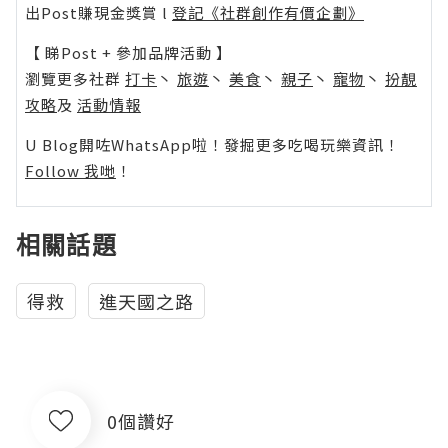
出Post賺現金獎賞 l
登記《社群創作有價企劃》
【 睇Post + 參加品牌活動 】
瀏覽更多社群
打卡
丶
旅遊
丶
美食
丶
親子
丶
寵物
丶
扮靚
攻略
及
活動情報
U Blog開咗WhatsApp啦！發掘更多吃喝玩樂資訊！
Follow 我哋
！
相關話題
得救
進天國之路
0個讚好