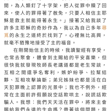
間，為人類釘了十字架，把人從罪中贖了回
來，使人的罪得著了赦免，只要人相信主耶
穌是救主就能得著永生。」接著又給我談了
許多主耶穌的奇妙作為，我以為自己多年
尋
覓
的永生之道終於找到了，心裡無比高興，
就毫不猶豫地接受了主的福音。
在剛開始信主的時候，我讀聖經有享受，
也常去聚會，體會到主賜給的平安喜樂，但
很快我就發現牧師長老講道都是老生常談，
互相之間還爭名奪利，嫉妒紛爭、拉幫結
夥、互相攻擊論斷；弟兄姊妹也都是活在白
天犯罪晚上認罪的光景中；我也不例外，經
常在主面前許假願說空話欺哄主，說謊話欺
騙人。我想：我們天天活在罪中，將來主會
賜給我們永遠的生命嗎？帶著這個問題，我