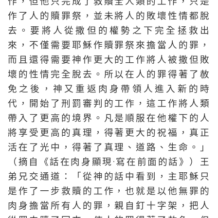
作，但他只完成了救贖全人類的工作，只是
作了人的贖罪祭，並未將人的敗壞性情都脫
去。要將人從撒但的權勢之下完全拯救出
來，不僅需要耶穌作贖罪祭來擔當人的罪，
而且還得需要神作更大的工作將人被撒但敗
壞的性情完全脫去。所以在人的罪得著了赦
免之後，神又重返肉身帶領人進入新的時
代，開始了刑罰審判的工作，這工作將人類
帶入了更高的境界。凡是順服在他權下的人
將享受更高的真理，得著更大的祝福，真正
活在了光中，得著了真理、道路、生命。」
（摘自《話在肉身顯現·寫在前面的話》）王
弟兄交通道：「從神的話中看到，主耶穌只
是作了一步救贖的工作，也就是以他無罪的
肉身擔當所有人的罪，親自釘十字架，把人