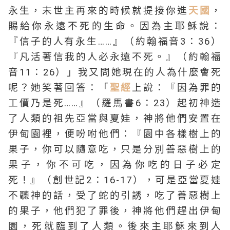
永生，末世主再來的時候就提接你進
天國
，
賜給你永遠不死的生命。因為主耶穌說：
『信子的人有永生……』（約翰福音3：36）
『凡活著信我的人必永遠不死。』（約翰福
音11：26）」我又問她現在的人為什麼會死
呢？她笑著回答：「
聖經
上說：『因為罪的
工價乃是死……』（羅馬書6：23）起初神造
了人類的祖先亞當與夏娃，神將他們安置在
伊甸園裡，便吩咐他們：『園中各樣樹上的
果子，你可以隨意吃，只是分別善惡樹上的
果子，你不可吃，因為你吃的日子必定
死！』（創世記2：16-17），可是亞當夏娃
不聽神的話，受了蛇的引誘，吃了善惡樹上
的果子，他們犯了罪後，神將他們趕出伊甸
園，死就臨到了人類。後來主耶穌來到人