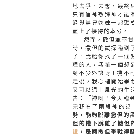
地去爭、去奪，最終
只有信神敬拜神才能
過與弟兄姊妹一起聚
盡上了接待的本分。
然而，撒但並不
時，撒但的試探臨到
了，我給你找了一個
理的人，我第一個想
到不少外快呀！機不
走後，我心裡開始爭
又可以過上風光的生
告：「神啊！今天臨
完我看了兩段神的話
勢，能夠脫離撒但的
但的權下脫離了撒但
證
，是與撒但爭戰得