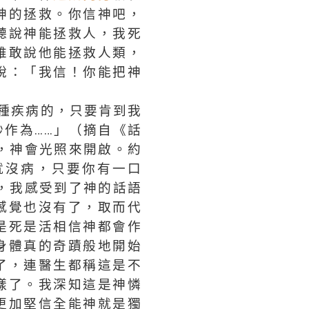
神的拯救。你信神吧，
聽說神能拯救人，我死
誰敢說他能拯救人類，
說：「我信！你能把神
種疾病的，只要肯到我
作為……」（摘自《話
，神會光照來開啟。約
就沒病，只要你有一口
，我感受到了神的話語
感覺也沒有了，取而代
是死是活相信神都會作
身體真的奇蹟般地開始
了，連醫生都稱這是不
樣了。我深知這是神憐
更加堅信全能神就是獨