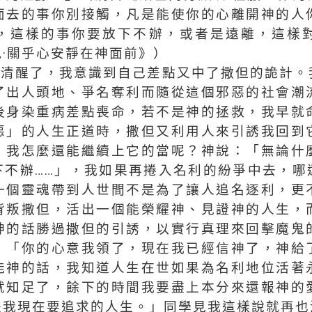
面去的事你別接觸，凡是能使你的心離開神的人
，這樣的事你要放下不辦，或者是遠離，這樣
·關乎心安靜在神面前》）
子清醒了，我意識到自己差點又中了撒但的詭計。
了出人頭地、爭名奪利而隨從這個邪惡的社會潮
後身染重病差點喪命，若不是神的拯救，我早就
惡」的人生正道時，撒但又利用人來引誘我回到
，我怎麼還能繼續上它的當呢？神說：「無論什
下不辦……」，我如果再捲入名利的紛爭中去，哪
一個靈魂帶到人世間不是為了讓人追名逐利，更
背叛撒但，活出一個能榮耀神、見證神的人生，
神的話勝過撒但的引誘，以實行真理來回擊魔鬼
：「你的心意我領了，現在我已經信神了，神給
能神的話，我知道人生在世如果為名利地位活著
就知足了，餘下的時間我要盡上本分來還報神的
是我現在要追求的人生。」同學見我這樣說就再也