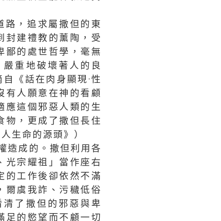
道路，追求屬撒但的東
到封建禮教的薰陶，受
卑鄙的處世哲學，毫無
，嚴重地破壞著人的良
自《話在肉身顯現·性
沒有人願意在神的看顧
適應這個邪惡人類的生
食物，更成了撒但長住
是人生命的源頭》）
權造成的。撒但利用各
、光宗耀祖」當作座右
定的工作後卻依然不滿
，爾虞我詐、污穢低俗
看清了撒但的邪惡與卑
滿足的慾望而不顧一切