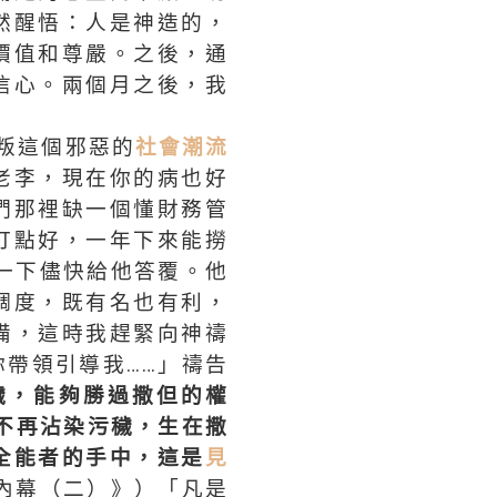
然醒悟：人是神造的，
價值和尊嚴。之後，通
信心。兩個月之後，我
叛這個邪惡的
社會潮流
老李，現在你的病也好
們那裡缺一個懂財務管
打點好，一年下來能撈
一下儘快給他答覆。他
調度，既有名也有利，
備，這時我趕緊向神禱
帶領引導我……」禱告
穢，能夠勝過撒但的權
不再沾染污穢，生在撒
全能者的手中，這是
見
內幕（二）》）「凡是