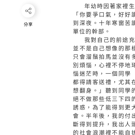
年幼時因著家裡
「你要爭口氣，好好
到深夜。十年寒窗苦
分享
分享
單位的幹部。
我對自己的前途
並不是自己想像的那
只會溜鬚拍馬並沒有
別煩惱，心裡不停地
惱迷茫時，一個同學
都得請客送禮，尤其
想翻身。」聽到同學
絕不做那些低三下四
誘惑，為了能得到更
會。半年後，我的付
斷得到提升，我出人
的社會浪潮裡不能自