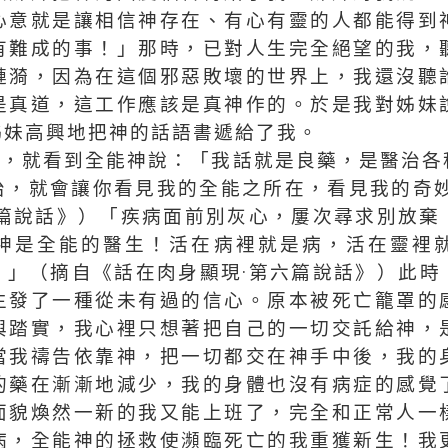
心意就是讓相信神存在、有心有靈的人都能得到
有難成的事！」那時，已對人生完全絕望的我，
漣漪，因為在這個邪惡敗壞的世界上，我還沒聽
是真道，這工作應該是真神作的。於是我對姊妹
姊妹高興地把神的話語書遞給了我。
話，就看到全能神說：「我話就是良藥，是醫治各
治，就會讓你看見我的全能之所在，看見我的奇妙
八篇說話》）「疾病面前別灰心，屢次尋求別放棄
神是全能的醫生！活在病裡就是病，活在靈裡
。」（摘自《話在肉身顯現·第六篇說話》）此時
生發了一種從未有過的信心。原本被死亡籠罩的
與踏實，我心裡只想著把自己的一切交託給神，
當我禱告依靠神，把一切都交在神手中後，我的
的藥在漸漸地減少，我的身體也沒有病症的感覺
面貌煥然一新的我又能上班了，完全和正常人一
病，全能神的拯救使瀕臨死亡的我重獲新生！我