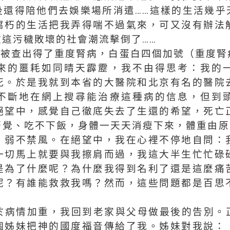
後還得陪他們去娛樂場所消遣……這樣的生活幾乎
腐朽的生活把我弄得喘不過氣來，可又沒有辦法
這污穢敗壞的社會潮流擊倒了……
我被查出得了重度腎病，白蛋白四個加號（重度腎
來的噩耗如同晴天霹靂，我不由得思考：我的
死。於是我就到本省的大醫院和北京有名的醫院
不斷地在網上搜尋能治療這種病的信息，但到
絕望中，感覺自己徹底失去了生還的希望，死亡
覺、吃不下飯，身體一天天消瘦下來，體重由原來
、弱不禁風。在絕望中，我在心裡不停地自問：
一切馬上就要與我擦肩而過，我這大半生忙忙碌
是為了什麼呢？為什麼我得到名利了還是這麼痛
呢？有誰能救救我嗎？然而，這些問題都是百思
。
由於病情加重，我回到老家與父母做最後的告別
個姊妹把神的國度福音傳給了我。姊妹對我說：