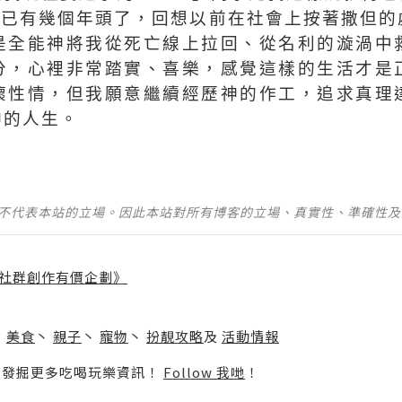
神已有幾個年頭了，回想以前在社會上按著撒但的
是全能神將我從死亡線上拉回、從名利的漩渦中
分，心裡非常踏實、喜樂，感覺這樣的生活才是
壞性情，但我願意繼續經歷神的作工，追求真理
神的人生。
並不代表本站的立場。因此本站對所有博客的立場、真實性、準確性
社群創作有價企劃》
】
丶
美食
丶
親子
丶
寵物
丶
扮靚攻略
及
活動情報
p啦！發掘更多吃喝玩樂資訊！
Follow 我哋
！