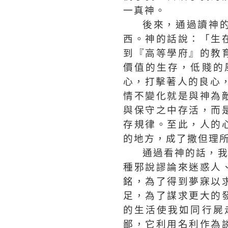
一真神。
後來，通過讀神
西。神的話說：「生
到『高等學府』的教
價值的生存，低賤的
心，打擊著人的良心
情不變化就是與神為
與保守之中存活，而
存規律。至此，人的
的地方，成了撒但理
通過看神的話，
種邪說謬論來迷惑人
銘，為了得到夢寐以
足，為了謀求更大的
的生活使我如同行屍
鄙，它利用名利作為