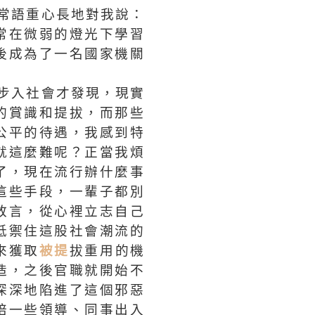
常語重心長地對我說：
常在微弱的燈光下學習
後成為了一名國家機關
步入社會才發現，現實
的賞識和提拔，而那些
公平的待遇，我感到特
就這麼難呢？正當我煩
了，現在流行辦什麼事
這些手段，一輩子都別
敢言，從心裡立志自己
抵禦住這股社會潮流的
來獲取
被提
拔重用的機
造，之後官職就開始不
深深地陷進了這個邪惡
陪一些領導、同事出入