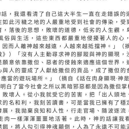
的話，我還看清了自己這大半生一直在走錯誤的
在如此污穢之地的人嚴重地受到社會的傳染，受
育，落後的思想，敗壞的道德，低劣的人生觀，
風俗與生活，這些東西都嚴重地侵擾著人的心
，因而人離神越來越遠，人越來越抵擋神。」（摘
敵》）「沒有人主動尋求神的腳蹤與神的顯現，
是願意依靠撒但、惡者的侵蝕來適應這個世界，
心與人的靈成了人獻給撒但的貢品，成了撒但的
所應當的遊玩場所。」（摘自《話在肉身顯現·神
我明白了當今社會之所以黑暗邪惡都是因為撒但掌
、敗壞人。從小我就受它的苦害，把「出人頭地
求的名和利，我刻苦讀書，可是當我已擁有了穩
發展，我拋棄良知和人性，行走官場、隨波逐流
走肉一樣渾渾噩噩地活著。此時，神的話讓我
誘餌，將人勾引得神魂顛倒，人為了永遠不可能