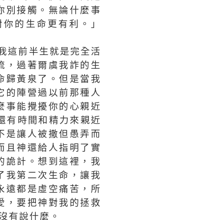
你別接觸。無論什麼事
對你的生命更有利。」
我這前半生就是完全活
流，過著爾虞我詐的生
命歸黃泉了。但是當我
它的陣營過以前那種人
麼事能攪擾你的心親近
還有時間和精力來親近
不是讓人被撒但愚弄而
而且神還給人指明了實
的詭計。想到這裡，我
了我第二次生命，讓我
永遠都是虛空痛苦，所
愛，要把神對我的拯救
沒有說什麼。