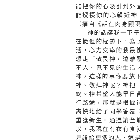
能把你的心吸引到外
能攪擾你的心親近神
（摘自《話在肉身顯現
神的話讓我一下
在撒但的權勢下，為
活，心力交瘁的我最
想走「敬畏神，遠離
不人、鬼不鬼的生活
神，這樣的事你要放
神、敬拜神呢？神把
終。神希望人能早日
行路途，那就是根據
爽快地給了同學答覆
重獲新生。通過讀全
以，我現在有衣有食
見證給更多的人，這