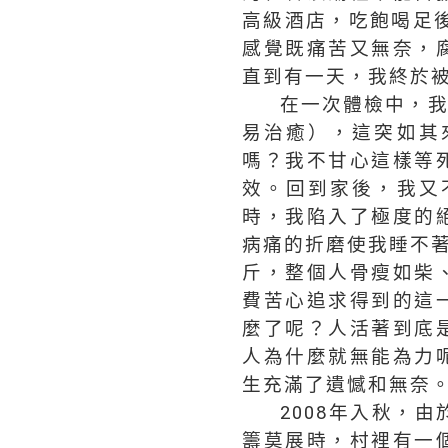
高級酒店，吃飽喝足
感覺既痛苦又無奈，
直到有一天，我終於被
在一次體檢中，
易治癒），這突如其
嗎？我不甘心這樣等
效。回到家後，我又
時，我陷入了極度的
病痛的折磨使我睡不著
斤，整個人骨瘦如柴
費苦心追求得到的這
麼了呢？人活著到底
人為什麼就無能為力
生充滿了遺憾和無奈
2008年入秋，
籌莫展時，村裡有一