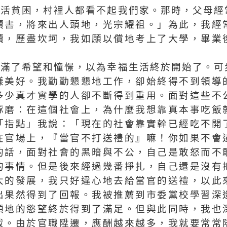
生活貧困，村裡人都看不起我們家。那時，父母經
讀書，將來出人頭地，光宗耀祖。」為此，我經
讀，歷盡坎坷，我如願以償地考上了大學，畢業
充滿了希望和憧憬，以為幸福生活終於開始了。可
樣美好。我勤勤懇懇地工作，卻始終得不到領導
多少真才實學的人卻不斷得到重用。面對這些不
琢磨：在這個社會上，為什麼我想靠真本事吃飯
「指點」我說：「現在的社會靠實幹已經吃不開
在官場上，『當官不打送禮的』嘛！你如果不會
的話，面對社會的黑暗與不公，自己是敢怒而不
的事情。但是後來經過幾番掙扎，自己還是沒有
大的發展，我只好違心地去給當官的送禮，以此
出果然得到了回報。我被推薦到市委黨校學習深
頭地的慾望終於得到了滿足。但與此同時，我也
拔。由於官職陞遷，應酬越來越多，我就要常常