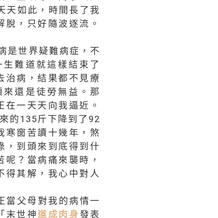
天天如此，時間長了我
解脫，只好隨波逐流。
病是世界疑難病症，不
一生難道就這樣結束了
去治病，結果都不見療
頭來還是徒勞無益。那
正在一天天向我逼近。
的135斤下降到了92
我寒窗苦讀十幾年，煞
碌，到頭來到底得到什
苦呢？當病痛來襲時，
不得其解，我心中對人
。正當父母對我的病情一
「末世神
道成肉身
發表