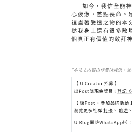
如今，我信全能
心疲憊，差點喪命。
裡盡著受造之物的本
然我身上還有很多敗
個真正有價值的敬拜
*本站之內容由作者所提供，
【 U Creator 招募 】
出Post賺現金獎賞 l
登記《
【 睇Post + 參加品牌活動 
瀏覽更多社群
打卡
丶
旅遊
U Blog開咗WhatsAp