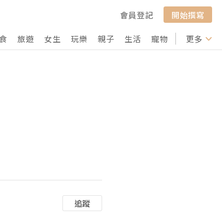
會員登記
開始撰寫
食
旅遊
女生
玩樂
親子
生活
寵物
行山
更多
打卡
追蹤