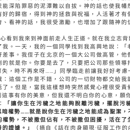
只能深陷罪惡的泥潭難以自拔。神的話也使我幡
有好的歸宿，得到神的拯救與祝福，人活著才有
會、看神的話，我很受激勵，也增加了跟隨神的
甘心看到我來到神面前走人生正道。就在我立志背
了我。一天，我的一個同學找到我高興地說：「
好差事。我侄子在北京的一個大公司做高管，他
到的就是你。你要是去了，只要把公司那些領導
可失，時不再來呀……」同學臨走前讓我好好考慮
戰：這個工作是不錯，公司的一切財物都交給我
活了。但是，當我這樣想時突然感覺心裡很受責
到這事有你的美意，但我還不明白你的心意，願你
：
「讓你生在污穢之地能夠脫離污穢，擺脫污
黑暗權勢……就是說你生在污穢之地能成為聖潔，
的權勢，不被撒但佔有，不被撒但困擾，活在了
勝的證據。」
（摘自《話在肉身顯現·征服工作的