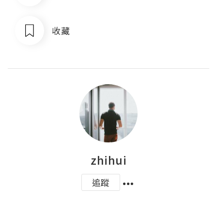
收藏
zhihui
追蹤