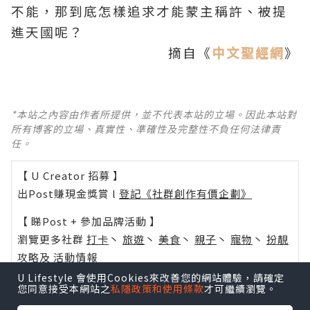
不能，那到底怎樣追求才能蒙主稱許、被提
進天國呢？
摘自《
中文聖經網
》
*本站之內容由作者所提供，並不代表本站的立場。因此本站對
所有博客的立場、真實性、準確性及完整性不負任何法律責
任。
【 U Creator 招募 】
出Post賺現金獎賞 l
登記《社群創作有價企劃》
【 睇Post + 參加品牌活動 】
瀏覽更多社群
打卡
丶
旅遊
丶
美食
丶
親子
丶
寵物
丶
扮靚
攻略
及
活動情報
U Lifestyle 會使用Cookies來改善您的網站體驗，請確定
U Blog開咗WhatsApp啦！發掘更多吃喝玩樂資訊！
您同意接受本網站之
私隱政策和使用條款
才可繼續瀏覽。
Follow 我哋
！