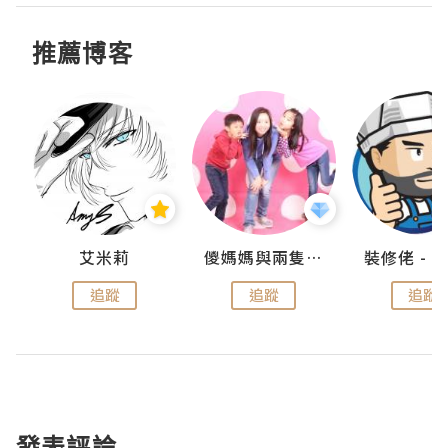
推薦博客
點滴
艾米莉
儍媽媽與兩隻小魔怪之家
追蹤
追蹤
追蹤
發表評論