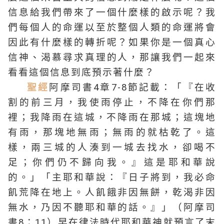
信息給我們帶來了一個什麼樣的啟示呢？我
們每個人的命運以至於整個人類的命運將會
因此有什麼樣的轉折呢？如果你是一個真心
信神、渴慕尋求真理的人，那讓我們一起來
看看這個信息到底預示著什麼？
聖經
阿摩司書4章7-8節記載：「『在收
割的前三月，我使雨停止，不降在你們那
裡；我降雨在這城，不降雨在那城；這塊地
有雨，那塊地無雨；無雨的就枯乾了。這
樣，兩三城的人湊到一城去找水，卻喝不
足；你們仍不歸向我。』這是耶和華說
的。」「主耶和華說：『日子將到，我必命
飢荒降在地上。人飢餓非因無餅，乾渴非因
無水，乃因不聽耶和華的話。』」（阿摩司
書8：11）早在律法時代耶和華神就預言了末