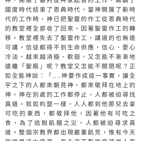
神，開展了審判從神家起首的工作，開闢了
國度時代結束了恩典時代。當神開展了新時
代的工作時，神已把聖靈的作工從恩典時代
的教堂裡全部收了回來，因著聖靈作工的轉
移，教堂裡失去了聖靈作工，講道的也無道
可講，信徒都得不到生命供應，信心、愛心
冷淡，越來越消極、軟弱，又怎能不漸漸地
遠離「聖殿」呢？教堂又怎能不關閉呢？正
如全能神說：「……神要作成這一事實，讓全
宇之下的人都來朝見神，都來敬拜在地上的
神，神在別處的工作都停止，人都被迫尋找
真道。就如約瑟一樣，人人都到他那兒去拿
可吃的東西，都敬拜他，因著他有可吃之
食，為了逃脫飢餓之災，人都被迫尋求真
道。整個宗教界都出現嚴重飢荒，惟有今天