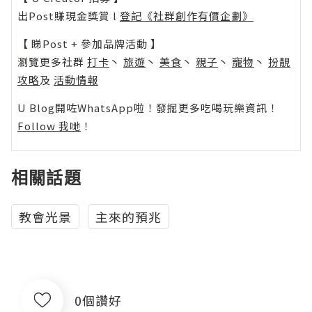
出Post賺現金獎賞 l
登記《社群創作有價企劃》
【 睇Post + 參加品牌活動 】
瀏覽更多社群
打卡
丶
旅遊
丶
美食
丶
親子
丶
寵物
丶
扮靚
攻略
及
活動情報
U Blog開咗WhatsApp啦！發掘更多吃喝玩樂資訊！
Follow 我哋
！
相關話題
教會光景
主來的預兆
0個讚好