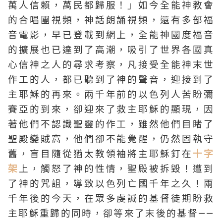
萬人信賴，萬民都歸服！」如今全能神教會
的合唱團視頻，神話朗誦視頻，還有多部福
音電影，早已登載到網上，全能神國度福音
的擴展也已達到了高潮，吸引了世界各國真
心信神之人的尋求考察，凡接受全能神末世
作工的人，都已聽到了神的聲音，迎接到了
主耶穌的再來。兩千年前的以色列人苦盼彌
賽亞的到來，卻迎來了救主耶穌的顯現，因
著他們不認識聖靈的作工，雖然他們目睹了
聖殿變賊窩，他們卻不能覺醒，仍然固執守
舊，盲目隨從猶太教領袖將主耶穌釘在
十字
架
上，觸怒了神的性情，聖殿被拆毀！遭到
了神的咒詛，導致以色列亡國千年之久！兩
千年後的今天，在眾多虔誠的基督徒期盼救
主耶穌重歸的同時，卻等來了末後的基督——