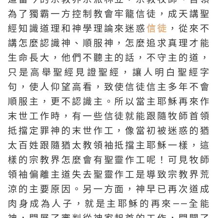
為了獨霸一方控制教會牢籠信徒，成天講聖
經知識道理和神學理論來迷惑
信徒
，從來不
講怎麼認識神、順服神，怎麼追求真理才能
生命長大，他們不聽主的話，不守主的道，
只是高舉聖經見證聖經，讓人明白聖經字
句，使人仰望高看，致使信徒信主多年不會
順服主，更不認識主。所以當主耶穌再來作
末世工作時，有一些信徒就能跟隨牧師首領
抵擋定罪神的末世作工，像當初被迷惑的猶
太百姓跟隨猶太教領袖抵擋主耶穌一樣，這
樣的宗教界怎麼會有聖靈作工呢！可見牧師
領袖偏離主道失去聖靈作工是導致宗教界荒
涼的主要原因。另一方面，神早已再次道成
肉身成為人子，就是主耶穌的再來——全能