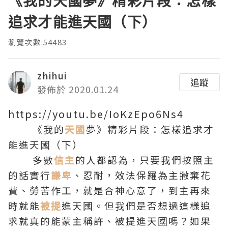
《我的天國夢》精彩片段：怎樣
追求才能進天國（下）
瀏覽次數:54483
zhihui
追蹤
發佈於 2020.01.24
https://youtu.be/IoKzEpo6Ns4
《我的
天國
夢》精彩片段：怎樣追求才
能進天國（下）
多數
信主
的人都認為，只要我們按照主
的話實行
謙卑
、忍耐，效法保羅為主撇棄花
費、勞苦作工，就是合神心意了，到主再來
時就能
被提
進天國。但我們是否想過這樣追
求就真的能蒙主稱許、被提進天國嗎？如果