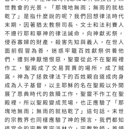
世教會的光景。「那塊地無雨；無雨的就枯
乾了」是指什麼說的呢？我們回想律法時代
末期，因著猶太教祭司長、文士和法利賽人
不遵行耶和華神的律法誡命，向神獻劣祭，
侵吞寡婦的財產，殺害先知與義人，在世人
面前假冒為善，迷惑牢籠百姓獻祭供養他
們，遭到神厭憎恨惡，聖靈從此不在聖殿裡
作工，聖殿成了交易買賣的場所，成了賊
窩。神為了拯救律法下的百姓親自道成肉身
成為人子基督，以主耶穌的名在聖殿以外開
展了恩典時代的救贖工作，聖靈不作工在聖
殿裡，所以聖殿變成荒場，也正應驗了「那
塊地無雨；無雨的就枯乾了」這句話。末世
的宗教界也同樣應驗了神的預言，我們都知
道當今的宗教界宗派林立，宗教牧師、首領