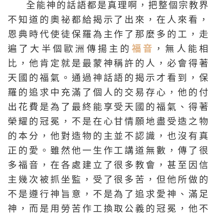
全能神的話語都是真理啊，把整個宗教界
不知道的奧祕都給揭示了出來，在人來看，
恩典時代使徒保羅為主作了那麼多的工，走
遍了大半個歐洲傳揚主的
福音
，無人能相
比，他肯定就是最蒙神稱許的人，必會得著
天國的福氣。通過神話語的揭示才看到，保
羅的追求中充滿了個人的交易存心，他的付
出花費是為了最終能享受天國的福氣、得著
榮耀的冠冕，不是在心甘情願地盡受造之物
的本分，他對造物的主並不認識，也沒有真
正的愛。雖然他一生作工講道無數，傳了很
多福音，在各處建立了很多教會，甚至因信
主幾次被抓坐監，受了很多苦，但他所做的
不是遵行神旨意，不是為了追求愛神、滿足
神，而是用勞苦作工換取公義的冠冕，他不