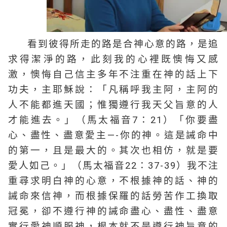
看到彼得所走的路是合神心意的路，是追
求得潔淨的路，此刻我的心裡既懊悔又感
激，懊悔自己信主多年不注重在神的話上下
功夫，主耶穌說：「凡稱呼我主阿，主阿的
人不能都進天國；惟獨遵行我天父旨意的人
才能進去。」（馬太福音7：21）「你要盡
心、盡性、盡意愛主—-你的神。這是誡命中
的第一，且是最大的。其次也相仿，就是要
愛人如己。」（馬太福音22：37-39）我不注
重尋求明白神的心意，不根據神的話、神的
誡命來信神，而根據保羅的話勞苦作工換取
冠冕，卻不遵行神的誡命盡心、盡性、盡意
實行愛神順服神，根本就不是遵行神旨意的