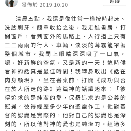
追蹤
發佈於 2019.10.20
清晨五點，我還是像往常一樣按時起床、
洗臉刷牙。簡單收拾之後，我走進書房，打
開窗戶，看到窗外的馬路上、人行道上只有
三三兩兩的行人、車輛，淡淡的薄霧籠罩著
整個城市。我閉上眼睛深深吸了一口氣，
嗯，好新鮮的空氣，又是新的一天！這時候
看神的話真是最佳時間！我轉身取出《話在
肉身顯現》，坐在書桌前，打開《成功與否
在於人所走的路》這篇神的話讀起來：「彼
得追求的是純潔的愛，保羅追求的是公義的
冠冕。彼得經歷多少年的聖靈作工，他對基
督的認識是實際的，他對自己的認識也是深
刻的，所以他對神的愛也是純潔的。經過多