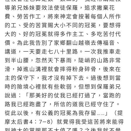
導弟兄姊妹要效法使徒保羅，追求撇棄花
費、勞苦作工，將來神定會按著每個人所作
的工、受的苦賞賜大小不同的冠冕，要想得
大的、好的冠冕就得多作主工、多吃苦付代
價。為此我告別了家鄉翻山越嶺去傳福音、
講道，一天要走七八十里路。一次我推車走
到半山腰，忽然天下暴雨，陡峭的山路非常
滑，掉進山溝裡就會摔得粉身碎骨，後來在
主的保守下，我才沒有掉下去。過後想到當
時的險境心裡就有些軟弱，但想到保羅弟兄
說過：「那美好的仗我已經打過了，當跑的
路我已經跑盡了，所信的道我已經守住了。
從此以後，有公義的冠冕為我存留……」（提
摩太后書4：7—8）就覺得我受這苦將來能得
到神大的賞賜那不太值了嗎？之後我就不覺