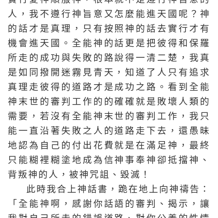
人，我不遵行神旨意又怎麼能進天國呢？神
的話才是真理，只有按照神的話去實行才有
機會進天國。全能神的話更是把彼得和保羅
所走的成功與失敗的路說得一清二楚，我真
是如同撥開迷霧見青天，知道了人只有追求
真理走彼得的道路才是成功之路。看到全能
神末世的審判工作的的確確就是敗壞人類的
需要，若沒有全能神末世的審判工作，我只
能一直沿著失敗之人的道路走下去，還愚昧
地認為自己的付出花費就是在滿足神，最終
只能糊裡糊塗地成為信神事奉神卻抵擋神、
背叛神的人，被神咒詛、毀滅！
此時我合上神話書，跪在地上向神禱告：
「全能神啊，感謝你話語的審判、揭示，讓