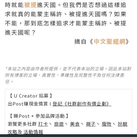
時就能
被提
進天國。但我們是否想過這樣追
求就真的能蒙主稱許、被提進天國嗎？如果
不能，那到底怎樣追求才能蒙主稱許、被提
進天國呢？
摘自《
中文聖經網
》
*本站之內容由作者所提供，並不代表本站的立場。因此本站對
所有博客的立場、真實性、準確性及完整性不負任何法律責
任。
【 U Creator 招募 】
出Post賺現金獎賞 l
登記《社群創作有價企劃》
【 睇Post + 參加品牌活動 】
瀏覽更多社群
打卡
丶
旅遊
丶
美食
丶
親子
丶
寵物
丶
扮靚
攻略
及
活動情報