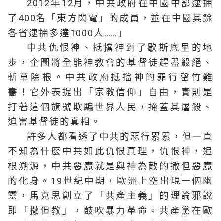
2012年12月，中共政府在中國中部逮捕
了400名「東方閃電」的成員，並在中國其餘
各省逮捕多達1000人……」
中共仇恨神、抵擋神到了歇斯底里的地
步，企圖將全能神教會的基督徒趕盡殺絕、
斬草除根。中共政府抵擋神的罪行罄竹難
書！它外表提出「宗教信仰」自由，實則是
打著這個旗號欺騙世界人民，掩蓋其屠殺、
迫害基督徒的真相。
許多人都看透了中共的惡行累累，但一直
不知為什麼中共如此仇恨真理，仇恨神，追
根溯源，中共惡魔就是與神為敵的撒但惡魔
的化身。19世紀中期，歐洲上空出現一個幽
靈，馬克思創立了「共產主義」的理論邪說
即「撒但教」，鼓吹暴力革命。共產黨在歐