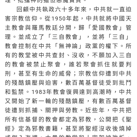
理、抵擋神的撒但惡魔實質。
回顧中共執政六十多年來，中共就一直迫
害宗教信仰。從1950年起，中共就將中國天
主教會與羅馬教廷分開，歸「愛國教會」管
理。並成立了「三自教會」，並將「三自」
教會控制在中共「無神論」政黨的權下。所
有的教堂被中共查封、沒收，不願加入三自
的教會被禁止聚會，誰若聚會抓住就要判
刑，甚至有生命的威脅；宗教信仰遭到中共
的殘酷鎮壓與迫害，數百萬基督徒受到批鬥
和監禁。1983年教會復興達到高潮時，中共
又開始了新一輪的殘酷鎮壓，有數百萬基督
徒遭到抓捕、關押與勞教。近些年，中共把
所有信基督的教會都定為邪教，公開把《聖
經》定為邪教書籍，甚至將聖經沒收後燒掉