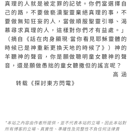
真理的人就是被定罪的記號。你們當選擇自
己的路，不要做褻瀆聖靈棄絕真理的事，不
要做無知狂妄的人，當做順服聖靈引導、渴
慕尋求真理的人，這樣對你們才有益處。」
（摘自《話在肉身顯現·當你看見耶穌靈體的
時候已是神重新更換天地的時候了》）神的
羊聽神的聲音，你是願做聰明童女聽神的聲
音，還是願做愚拙的童女聽撒但的謠言呢？
高 涵
转载《探討東方閃電》
*本站之內容由作者所提供，並不代表本站的立場。因此本站對
所有博客的立場、真實性、準確性及完整性不負任何法律責