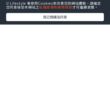
U Lifestyle 會使用Cookies來改善您的網站體驗，請確定
U Blog開咗WhatsApp啦！發掘更多吃喝玩樂資訊！
您同意接受本網站之
私隱政策和使用條款
才可繼續瀏覽。
Follow 我哋
！
我已閱讀及同意
相關話題
得救
進天國之路
0個讚好
收藏