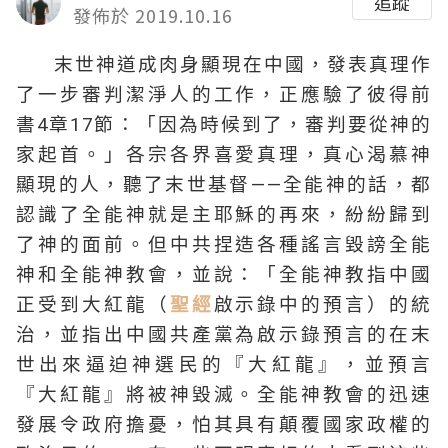
追蹤
發佈於 2019.10.16
末世神道成肉身顯現在中國，發表真理作
了一步審判潔淨人的工作，正應驗了彼得前
書4章17節：「因為時候到了，審判要從神的
家起首。」各宗各界喜愛真理，真心渴慕神
顯現的人，聽了末世基督——全能神的話，都
認識了全能神就是主耶穌的再來，紛紛歸到
了神的面前。但中共捏造各種謠言毀謗全能
神和全能神教會，並說：「全能神教指中國
正受到大紅龍（
聖經
啟示錄中的預言）的統
治，並指出中國共產黨為啟示錄預言的在末
世出來逼迫神選民的『大紅龍』，並預言
『大紅龍』將被神毀滅。全能神教會的迅速
發展令政府擔憂，怕其具有顛覆國家政權的