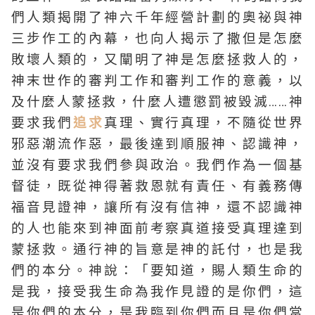
們人類揭開了神六千年經營計劃的奧祕與神
三步作工的內幕，也向人揭示了撒但是怎麼
敗壞人類的，又闡明了神是怎麼拯救人的，
神末世作的審判工作和審判工作的意義，以
及什麼人蒙拯救，什麼人遭懲罰被毀滅……神
要求我們
追求
真理、實行真理，不隨從世界
邪惡潮流作惡，最後達到順服神、認識神，
並沒有要求我們參與政治。我們作為一個基
督徒，既從神得著救恩就有責任、有義務傳
福音見證神，讓所有沒有信神，還不認識神
的人也能來到神面前考察真道接受真理達到
蒙拯救。通行神的旨意是神的託付，也是我
們的本分。神說：「要知道，賜人類生命的
是我，接受我生命為我作見證的是你們，這
是你們的本分，是我臨到你們而且是你們當