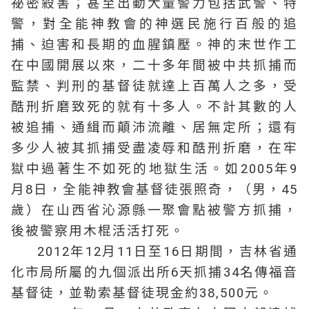
祕密殺害；甚至出動大量警力包括武警、特
警，對全能神教會的神選民施行百般的追
捕、迫害和長期的血腥鎮壓。神的末世作工
在中國開展以來，二十多年間被中共抓捕而
監禁、判刑的基督徒就達上百萬人之多，受
酷刑折磨致死的就有十多人。不計其數的人
被追捕、通緝而顛沛流離、居無定所；還有
多少人被其抓捕受盡凌辱和酷刑折磨，在牢
獄中過著生不如死的地獄生活。如2005年9
月8日，全能神教會基督徒張照奇，（男，45
歲）在山西省沁源縣一聚會點被警方抓捕，
後被警察用木棍活活打死。
2012年12月11日至16日期間，吉林省通
化市局所屬的九個派出所6天抓捕34名傳福音
基督徒，並勒索基督徒現金約38,500元。