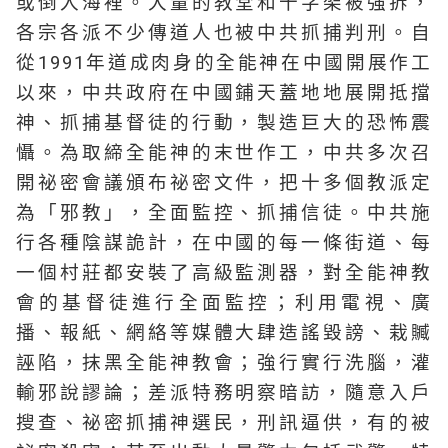
或倒入海裡。大量的教堂和十字架被強拆，
各宗各派不少傳道人也被中共抓捕判刑。自
從1991年道成肉身的全能神在中國開展作工
以來，中共政府在中國鋪天蓋地地展開抵擋
神、抓捕基督徒的行動，製造巨大的恐怖震
懾。為取締全能神的末世作工，中共多次召
開祕密會議頒布祕密文件，把十多個教派定
為「邪教」，全面監控、抓捕信徒。中共施
行各種陰謀詭計，在中國的每一條街道、每
一個村莊都安裝了高級監測器，對全能神教
會的基督徒進行全面監控；利用電視、廣
播、報紙、網絡等媒體大肆造謠毀謗、栽贓
誣陷，抹黑全能神教會；強行實行洗腦，灌
輸邪說謬論；差派特務明察暗訪，隨意入戶
搜查、祕密抓捕神選民，刑訊逼供，有的被