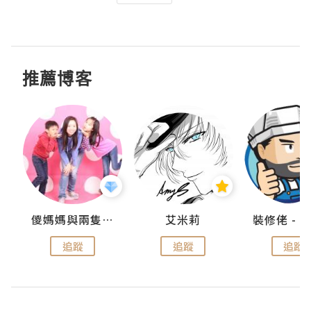
推薦博客
點滴
儍媽媽與兩隻小魔怪之家
艾米莉
追蹤
追蹤
追蹤