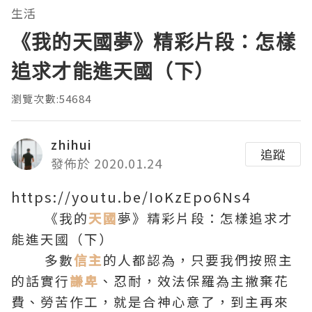
生活
《我的天國夢》精彩片段：怎樣
追求才能進天國（下）
瀏覽次數:54684
zhihui
追蹤
發佈於 2020.01.24
https://youtu.be/IoKzEpo6Ns4
《我的
天國
夢》精彩片段：怎樣追求才
能進天國（下）
多數
信主
的人都認為，只要我們按照主
的話實行
謙卑
、忍耐，效法保羅為主撇棄花
費、勞苦作工，就是合神心意了，到主再來