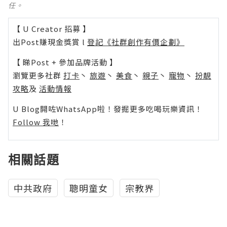
任。
【 U Creator 招募 】
出Post賺現金獎賞 l
登記《社群創作有價企劃》
【 睇Post + 參加品牌活動 】
瀏覽更多社群
打卡
丶
旅遊
丶
美食
丶
親子
丶
寵物
丶
扮靚
攻略
及
活動情報
U Blog開咗WhatsApp啦！發掘更多吃喝玩樂資訊！
Follow 我哋
！
相關話題
中共政府
聰明童女
宗教界