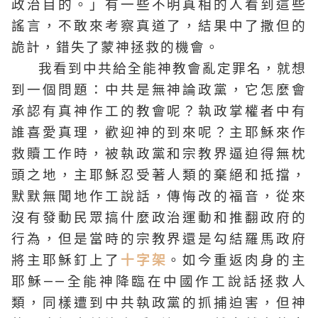
政治目的。」有一些不明真相的人看到這些
謠言，不敢來考察真道了，結果中了撒但的
詭計，錯失了蒙神拯救的機會。
我看到中共給全能神教會亂定罪名，就想
到一個問題：中共是無神論政黨，它怎麼會
承認有真神作工的教會呢？執政掌權者中有
誰喜愛真理，歡迎神的到來呢？主耶穌來作
救贖工作時，被執政黨和宗教界逼迫得無枕
頭之地，主耶穌忍受著人類的棄絕和抵擋，
默默無聞地作工說話，傳悔改的福音，從來
沒有發動民眾搞什麼政治運動和推翻政府的
行為，但是當時的宗教界還是勾結羅馬政府
將主耶穌釘上了
十字架
。如今重返肉身的主
耶穌——全能神降臨在中國作工說話拯救人
類，同樣遭到中共執政黨的抓捕迫害，但神