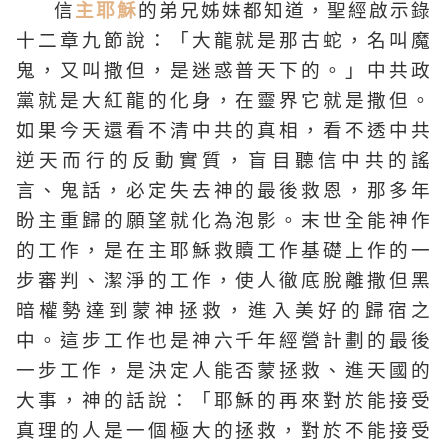
信
主耶穌
的弟兄姊妹都知道，聖經啟示錄
十二章九節說：「大龍就是那古蛇，名叫魔
鬼，又叫撒但，是迷惑普天下的。」中共政
黨就是大紅龍的化身，在靈界它就是撒但。
如果今天還看不清中共的真相，看不透中共
逆天而行的反動實質，盲目聽信中共的謠
言、鬼話，必定失去神的最後救恩，那多年
盼主重歸的願望就化為泡影。末世全能神作
的工作，是在主耶穌救贖工作基礎上作的一
步審判、潔淨的工作，使人徹底脫離撒但黑
暗權勢達到蒙神拯救，進入美好的歸宿之
中。這步工作也是神六千年經營計劃的最後
一步工作，是決定人能否蒙拯救、進天國的
大事，神的話說：「耶穌的再來對於能接受
真理的人是一個極大的拯救，對於不能接受