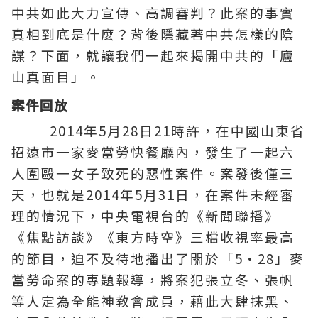
中共如此大力宣傳、高調審判？此案的事實
真相到底是什麼？背後隱藏著中共怎樣的陰
謀？下面，就讓我們一起來揭開中共的「廬
山真面目」。
案件回放
2014年5月28日21時許，在中國山東省
招遠市一家麥當勞快餐廳內，發生了一起六
人圍毆一女子致死的惡性案件。案發後僅三
天，也就是2014年5月31日，在案件未經審
理的情況下，中央電視台的《新聞聯播》
《焦點訪談》《東方時空》三檔收視率最高
的節目，迫不及待地播出了關於「5·28」麥
當勞命案的專題報導，將案犯張立冬、張帆
等人定為
全能神教會
成員，藉此大肆抹黑、