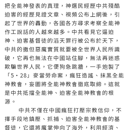
把全能神發表的真理，神選民經歷中共殘酷
迫害的經歷見證文章、視頻公布上網後，引
起了世界的轟動，各國各方尋求考察全能神
作工說話的人越來越多。中共看見它逼迫
神、迫害基督徒的滔天罪行被公布於天下，
中共的撒但惡魔實質就要被全世界人民所識
破，它再也無法在中國站住腳，無法再迷惑
欺騙世界人民，它便狗急跳牆，一手炮製了
「5·28」麥當勞命案，瘋狂造謠、抹黑全能
神教會，妄圖將全能神教會徹底取締。這就
是中共抵擋全能神、迫害全能神教會的根
源。
中共不僅在中國瘋狂打壓宗教信仰，不
擇手段地鎮壓、抓捕、迫害全能神教會的基
督徒，它還將魔掌伸向了海外，利用經濟、