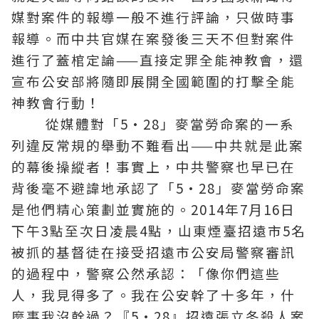
媒對案件的報導一般不進行評論，只做時事
報導。而中共官媒在案發後三天不但對案件
進行了蓋棺定論——直接定罪全能神教會，還
宣布公安部將隨即展開全國範圍的打擊全能
神教會行動！
從媒體對「5·28」麥當勞命案的一系
列違反常規的舉動不難看出——中共就是此案
的幕後操縱者！事實上，中共警察也早已在
背後毫不避諱地承認了「5·28」麥當勞命案
是他們精心策劃並實施的。2014年7月16日
下午3點至次日凌晨4點，山東煙臺招遠市5名
被抓的基督徒在接受招遠市公安局警察審訊
的過程中，警察公然承認：「像你們這些
人，我見得多了。我在公安幹了十多年，什
麼事我沒幹過？『5·28』招遠張立冬殺人案