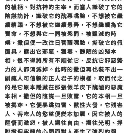
的權柄、對抗神的主宰。而當人識破了它的
陰謀詭計，識破它的醜惡嘴臉，不想被它繼
續糟蹋，不想被它繼續愚弄，不想繼續為它
賣命，不想與它一同被懲罰、被毀滅的時
候，撒但便一改往日菩薩嘴臉，撕破它的假
面具，露出它邪惡、狠毒、醜陋的凶殘本
相，恨不得將所有不順從它、反抗它邪惡勢
力的人都消滅掉。此時的撒但再也裝不出一
副讓人可信賴的正人君子的模樣，取而代之
的是它原本隱藏在那張假羊皮下醜陋的惡魔
本相。撒但的陰謀一旦敗露，它的本相一旦
被揭穿，它便暴跳如雷、獸性大發，它殘害
人、吞吃人的慾望便變本加厲，因它被人的
醒悟而激怒，被人嚮往自由、嚮往光明、掙
脫撒但牢籠的心願而對人產生了強烈的報