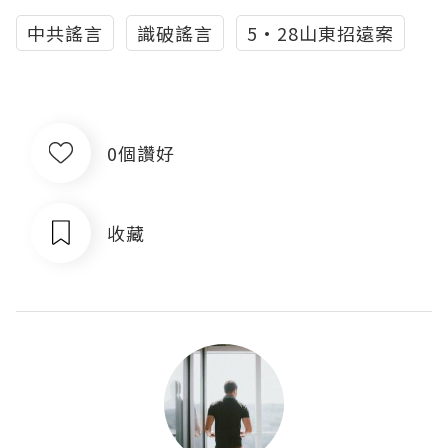
中共謠言
識破謠言
5·28山東招遠案
0個讚好
收藏