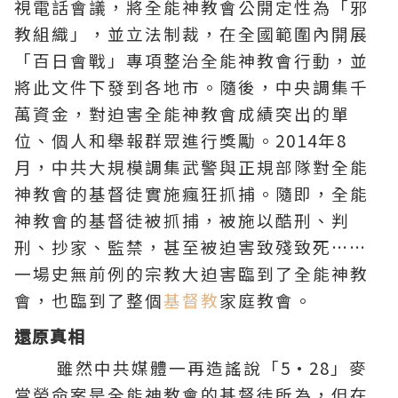
視電話會議，將全能神教會公開定性為「邪
教組織」，並立法制裁，在全國範圍內開展
「百日會戰」專項整治全能神教會行動，並
將此文件下發到各地市。隨後，中央調集千
萬資金，對迫害全能神教會成績突出的單
位、個人和舉報群眾進行獎勵。2014年8
月，中共大規模調集武警與正規部隊對全能
神教會的
基督
徒實施瘋狂抓捕。隨即，全能
神教會的基督徒被抓捕，被施以酷刑、判
刑、抄家、監禁，甚至被迫害致殘致死……
一場史無前例的宗教大迫害臨到了全能神教
會，也臨到了整個
基督教
家庭教會。
還原真相
雖然中共媒體一再造謠說「5·28」麥
當勞命案是全能神教會的基督徒所為，但在