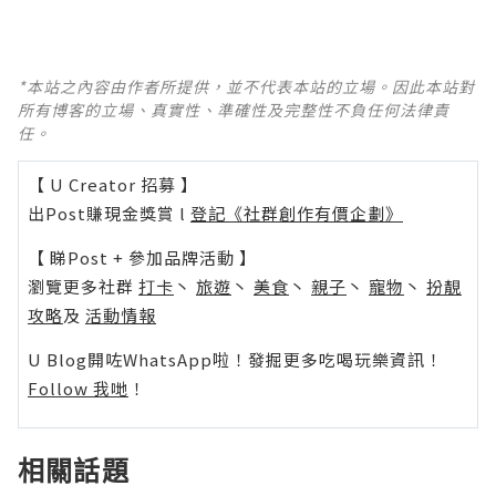
*本站之內容由作者所提供，並不代表本站的立場。因此本站對
所有博客的立場、真實性、準確性及完整性不負任何法律責
任。
【 U Creator 招募 】
出Post賺現金獎賞 l
登記《社群創作有價企劃》
【 睇Post + 參加品牌活動 】
瀏覽更多社群
打卡
丶
旅遊
丶
美食
丶
親子
丶
寵物
丶
扮靚
攻略
及
活動情報
U Blog開咗WhatsApp啦！發掘更多吃喝玩樂資訊！
Follow 我哋
！
相關話題