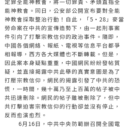
定罪全能神教會，將一切罪責、矛頭直指全
能神教會。同日，公安部公開宣布要對全能
神教會採取整治行動！自此，「5·28」麥當
勞命案在中共的宣傳造勢下，由一起刑事案
件引向了打擊宗教信仰的政治事件。隨即，
中國各個網絡、報紙、電視等信息平台都爭
相報導，西方各大媒體也不斷轉載。但是，
因此案本身疑點重重，中國網民紛紛發帖質
疑，並直接揭露中共此舉的真實意圖是為了
打壓宗教信仰，網民的揭露引發了中共的恐
慌，一時間，幾十萬乃至上百萬的帖子被中
共迅速刪除。網民的帖子雖被刪除了，但中
共打擊迫害宗教信仰的行動卻並沒有停止，
反而愈演愈烈。
6月16日，中共中央防範辦召開全國電