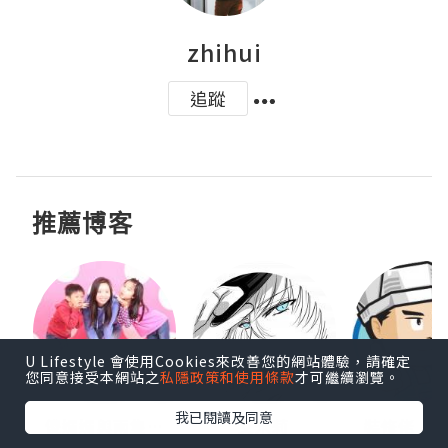
zhihui
追蹤
推薦博客
U Lifestyle 會使用Cookies來改善您的網站體驗，請確定
您同意接受本網站之
私隱政策和使用條款
才可繼續瀏覽。
我已閱讀及同意
點滴
儍媽媽與兩隻小魔怪之家
艾米莉