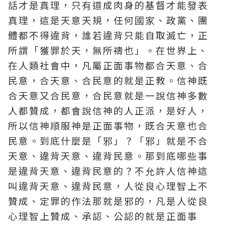
話才是真理，只有
道成肉身
的基督才能發表
真理，這是天意天規，任何國家、政黨、團
體都不得違背，誰若違背只能自取滅亡，正
所謂「獲罪於天，無所禱也」。在世界上、
在人類社會中，凡屬正面事物都合天意、合
民意，合天意、合民意的就是正教。信神既
合天意又合民意，合民意就是一說信神多數
人都贊成，都會說信神的人正派，是好人，
所以信神順服神是正面事物，既合天意也合
民意。到底什麼是「邪」？「邪」就是不合
天意、違背天意、違背民意。那到底哪些事
是違背天意、違背民意的？不允許人信神這
叫違背天意、違背民意，人從良心理智上不
贊成、定罪的作法那就是邪的，凡是人從良
心理智上贊成、承認、公認的就是正面事