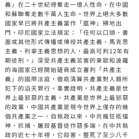
義」在二十世紀裡奪走一億人性命，在中國
和蘇聯奪走數千萬人生命。世界上絕大多數
國家早已將共產主義當作「瘟神」掃地出
門，印尼國家立法規定：「任何以口頭、書
面或其他形式傳播或傳授共產主義、馬克思
主義、列寧主義思想的人，最高可判12年有
期徒刑。」深受共產主義苦害的東歐和波羅
的海國家已經開始磋商成立審判「共產主
義」的國際法庭，徹底清算共產黨對人類所
犯下的滔天罪行。事實證明，共產主義是世
界上最邪惡的主義，共產黨是世界上最邪惡
的政黨，中國共產黨是現今世界上僅存的幾
個共產黨之一，自執政以來，中共瘋狂抵擋
神，抓捕、屠殺基督徒作惡多端，在中共執
政的近七十年裡，它殺害、整死了至少八千