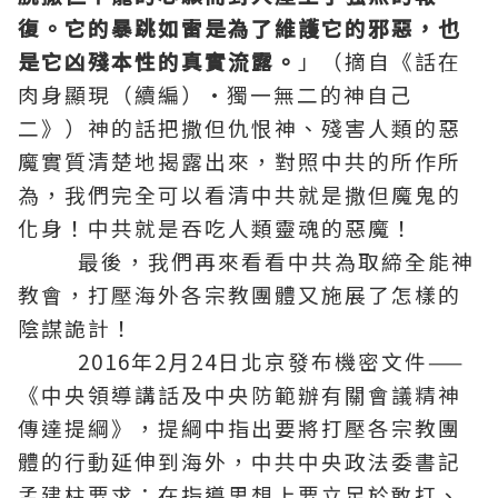
復。它的暴跳如雷是為了維護它的邪惡，也
是它凶殘本性的真實流露。
」（摘自《話在
肉身顯現（續編）·獨一無二的神自己
二》）神的話把撒但仇恨神、殘害人類的惡
魔實質清楚地揭露出來，對照中共的所作所
為，我們完全可以看清中共就是撒但魔鬼的
化身！中共就是吞吃人類靈魂的惡魔！
最後，我們再來看看中共為取締全能神
教會，打壓海外各宗教團體又施展了怎樣的
陰謀詭計！
2016年2月24日北京發布機密文件——
《中央領導講話及中央防範辦有關會議精神
傳達提綱》，提綱中指出要將打壓各宗教團
體的行動延伸到海外，中共中央政法委書記
孟建柱要求：在指導思想上要立足於敢打、