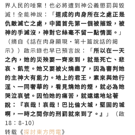
界人民的唾棄！也必將遭到神公義懲罰與毀
滅！全能神說：「
道成的肉身所在之處正是
仇敵滅亡之處，中國首先第一個被摧毀，被
神的手滅沒，神對它絲毫不留一點情面。
」
（摘自《話在肉身顯現·第十篇說話的揭
示》）啟示錄也早已預言說：「
所以在一天
之內，她的災殃要一齊來到，就是死亡、悲
哀、飢荒。她又要被火燒盡了，因為審判她
的主神大有能力。地上的君王，素來與她行
淫、一同奢華的，看見燒她的煙，就必為她
哭泣哀號。因怕她的痛苦，就遠遠地站著
說：『哀哉！哀哉！巴比倫大城，堅固的城
啊，一時之間你的刑罰就來到了。』
」（啟
18：8-10）
转载《
探討東方閃電
》