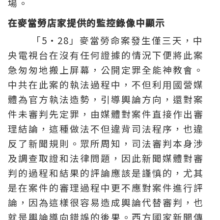
場。
在麥當勞店家提供的監控錄像中顯示
「5·28」麥當勞命案發生僅三天，中
央電視台在沒有任何證據的情況下便將此案
急匆匆地搬上屏幕，公開定罪全能神教會。
中共在此案的執法過程中，不但利用國營媒
體為官方執法造勢，引導輿論方向，還對案
件未審判先定罪，由媒體對案件直接作出審
理結論，這種做法不但違背司法程序，也違
反了新聞規則。眾所周知，司法審判本身涉
及調查取證和法律問題，因此新聞媒體對審
判的過程和結果的評論應該是謹慎的，尤其
是在案件的審理過程中更不應對案件進行評
論，因為這樣很容易造成輿論代替審判，也
就是輿論導向錯誤的後果。西方國家新聞傳