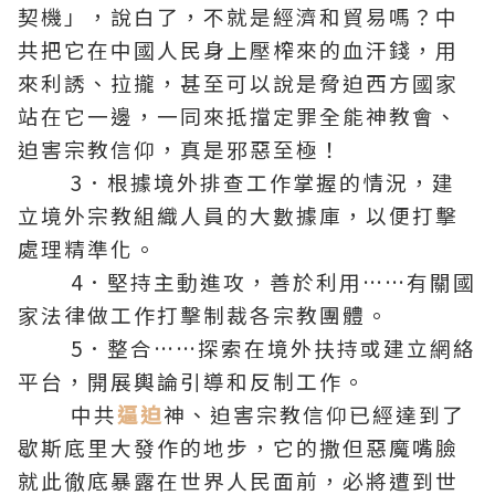
契機」，說白了，不就是經濟和貿易嗎？中
共把它在中國人民身上壓榨來的血汗錢，用
來利誘、拉攏，甚至可以說是脅迫西方國家
站在它一邊，一同來抵擋定罪全能神教會、
迫害宗教信仰，真是邪惡至極！
3．根據境外排查工作掌握的情況，建
立境外宗教組織人員的大數據庫，以便打擊
處理精準化。
4．堅持主動進攻，善於利用……有關國
家法律做工作打擊制裁各宗教團體。
5．整合……探索在境外扶持或建立網絡
平台，開展輿論引導和反制工作。
中共
逼迫
神、迫害宗教信仰已經達到了
歇斯底里大發作的地步，它的撒但惡魔嘴臉
就此徹底暴露在世界人民面前，必將遭到世