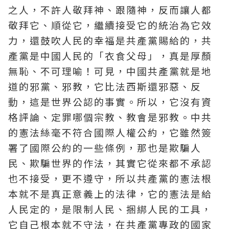
之人，不許人敬拜神、跟隨神，反而讓人都
敬拜它、順從它，繼續接受它的統治為它效
力，還鼓吹人民的幸福是共產黨賜給的，共
產黨是中國人民的「衣食父母」，真是厚顏
無恥、不可理喻！可見，中國共產黨就是地
道的邪黨、邪教，它比法西斯還邪惡、反
動，這是世界公認的事實。所以，它沒有資
格評論、定罪哪個宗教、教會是邪教。中共
的憲法絲毫不符合國際人權公約，它雖然簽
署了國際公約的一些條例，那也是欺騙人
民、欺騙世界的作法，其實它從來都不承認
也不接受，更不遵守，所以共產黨的憲法根
本就不是真正意義上的法律，它的憲法是給
人民定的，是限制人民、捆綁人民的工具，
它自己根本就不守法，在共產黨專政的國家