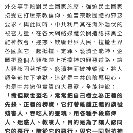
外交等手段對民主國家施壓，強迫民主國家
接受它打壓宗教信仰、迫害宗教團體的邪惡
要求。與此同時，中共利用其在海外潛伏的
祕密力量，在各大網絡媒體公開造謠抹黑全
能神教會，迷惑、欺騙世界人民，拉攏世界
各國與它一起抵擋、定罪、褻瀆全能神，企
圖把整個人類都帶上抵擋神的罪惡道路，讓
人類都因著抵擋、褻瀆神而被神毀滅，將人
類全部拉下地獄，這就是中共的險惡用心，
也是中共撒但實質的大暴露。全能神說：
「
撒但欺世盜名，常常把自己樹立為正義的
先鋒、正義的榜樣，它打著維護正義的旗號
殘害人，吞吃人的靈魂，用各種手段麻痺
人、迷惑人、教唆人，目的是為了讓人認同
它的惡行，隨從它的惡行，與它一同對抗神