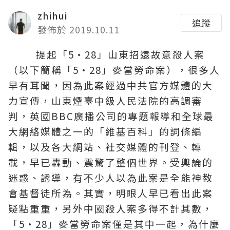
zhihui
追蹤
發佈於 2019.10.11
提起「5·28」山東招遠故意殺人案
（以下簡稱「5·28」麥當勞命案），很多人
早有耳聞，因為此案經過中共官方媒體的大
力宣傳，山東煙臺中級人民法院的高調審
判，英國BBC廣播公司的專題報導和全球最
大網絡媒體之一的「維基百科」的詞條編
輯，以及各大網站、社交媒體的刊登、轉
載，早已轟動、震驚了整個世界。受輿論的
迷惑、誘導，有不少人以為此案是
全能神
教
會
基督徒
所為。其實，明眼人早已看出此案
疑點重重，另外中國殺人案多得不計其數，
「5·28」麥當勞命案僅是其中一起，為什麼