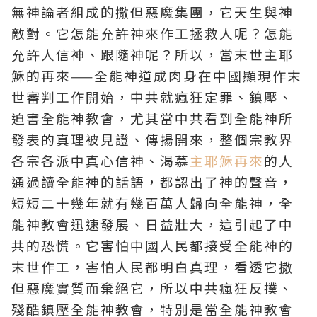
無神論者組成的撒但惡魔集團，它天生與神
敵對。它怎能允許神來作工拯救人呢？怎能
允許人信神、跟隨神呢？所以，當末世主
耶
穌
的再來——全能神道成肉身在中國顯現作末
世審判工作開始，中共就瘋狂定罪、鎮壓、
迫害全能神教會，尤其當中共看到全能神所
發表的真理被見證、傳揚開來，整個宗教界
各宗各派中真心信神、渴慕
主耶穌再來
的人
通過讀全能神的話語，都認出了神的聲音，
短短二十幾年就有幾百萬人歸向全能神，全
能神教會迅速發展、日益壯大，這引起了中
共的恐慌。它害怕中國人民都接受全能神的
末世作工，害怕人民都明白真理，看透它撒
但惡魔實質而棄絕它，所以中共瘋狂反撲、
殘酷鎮壓全能神教會，特別是當全能神教會