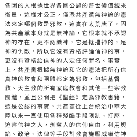
各國的人根據世界各國公認的普世價值觀來
衡量，這樣才公正，僅憑共產黨無神論的憲
法來定哪個教是邪教，這實在太荒唐了，因
為共產黨本身就是無神論，它根本就不承認
神的存在，更不認識神，它是抵擋神的，是
神的仇敵，所以它沒有資格評論信神的事，
更沒有資格給信神的人定任何罪名。事實
上，共產黨根據無神論和它的憲法把所有信
真神的教會和團體都定為邪教，包括基督
教、天主教的所有家庭教會和其他一些宗教
團體，並且公開把《聖經》定為邪教書籍，
這是公認的事實。共產黨從上台統治中華大
陸以來一直使用各種殘酷手段限制、打壓、
迫害信神之人，剝奪人的信仰自由，利用輿
論、政治、法律等手段對教會施壓威嚇信神