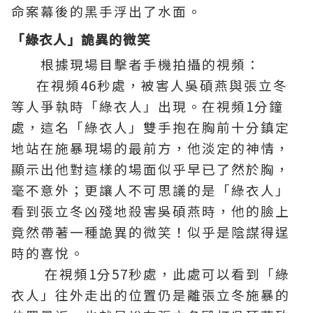
命案幕後的黑手浮出了水面。
「綠衣人」詭異的微笑
根據現場目擊者手機拍攝的視頻：
在視頻46秒處，被害人吳碩燕與張立冬
等人爭執時「綠衣人」出現。在視頻1分鐘
處，這名「綠衣人」雙手抱在胸前十分鎮定
地站在施暴現場的最前方，他淡定的神情，
顯示出他對這樣的場面似乎早已了然於胸，
毫不意外；更讓人不可思議的是「綠衣人」
看到張立冬凶殘地殺害吳碩燕時，他的臉上
竟然帶著一種詭異的微笑！似乎是陰謀得逞
時的喜悅。
在視頻1分57秒處，此處可以看到「綠
衣人」往外走出的位置仍是離張立冬施暴的