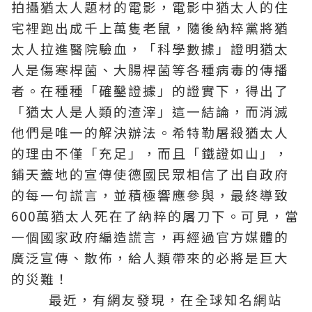
拍攝猶太人題材的電影，電影中猶太人的住
宅裡跑出成千上萬隻老鼠，隨後納粹黨將猶
太人拉進醫院驗血，「科學數據」證明猶太
人是傷寒桿菌、大腸桿菌等各種病毒的傳播
者。在種種「確鑿證據」的證實下，得出了
「猶太人是人類的渣滓」這一結論，而消滅
他們是唯一的解決辦法。希特勒屠殺猶太人
的理由不僅「充足」，而且「鐵證如山」，
鋪天蓋地的宣傳使德國民眾相信了出自政府
的每一句謊言，並積極響應參與，最終導致
600萬猶太人死在了納粹的屠刀下。可見，當
一個國家政府編造謊言，再經過官方媒體的
廣泛宣傳、散佈，給人類帶來的必將是巨大
的災難！
最近，有網友發現，在全球知名網站