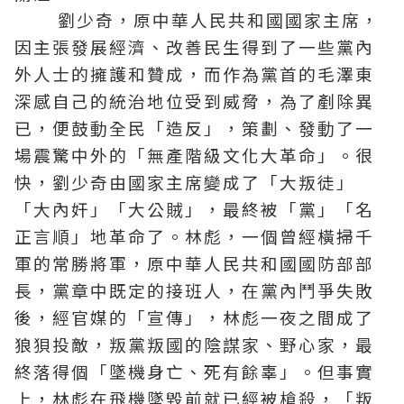
劉少奇，原中華人民共和國國家主席，
因主張發展經濟、改善民生得到了一些黨內
外人士的擁護和贊成，而作為黨首的毛澤東
深感自己的統治地位受到威脅，為了剷除異
已，便鼓動全民「造反」，策劃、發動了一
場震驚中外的「無產階級文化大革命」。很
快，劉少奇由國家主席變成了「大叛徒」
「大內奸」「大公賊」，最終被「黨」「名
正言順」地革命了。林彪，一個曾經橫掃千
軍的常勝將軍，原中華人民共和國國防部部
長，黨章中既定的接班人，在黨內鬥爭失敗
後，經官媒的「宣傳」，林彪一夜之間成了
狼狽投敵，叛黨叛國的陰謀家、野心家，最
終落得個「墜機身亡、死有餘辜」。但事實
上，林彪在飛機墜毀前就已經被槍殺，「叛