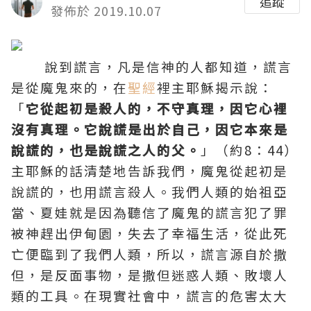
追蹤
發佈於 2019.10.07
說到謊言，凡是信神的人都知道，謊言
是從魔鬼來的，在
聖經
裡主
耶穌
揭示說：
「
它從起初是殺人的，不守真理，因它心裡
沒有真理。它說謊是出於自己，因它本來是
說謊的，也是說謊之人的父。
」（約8：44）
主耶穌
的話清楚地告訴我們，魔鬼從起初是
說謊的，也用謊言殺人。我們人類的始祖亞
當、夏娃就是因為聽信了魔鬼的謊言犯了罪
被神趕出伊甸園，失去了幸福生活，從此死
亡便臨到了我們人類，所以，謊言源自於撒
但，是反面事物，是撒但迷惑人類、敗壞人
類的工具。在現實社會中，謊言的危害太大