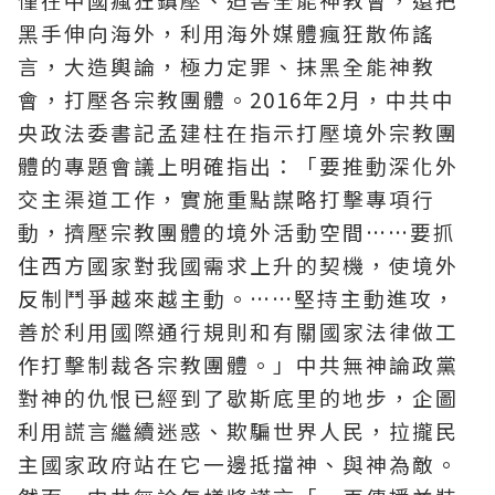
黑手伸向海外，利用海外媒體瘋狂散佈謠
言，大造輿論，極力定罪、抹黑全能神教
會，打壓各宗教團體。2016年2月，中共中
央政法委書記孟建柱在指示打壓境外宗教團
體的專題會議上明確指出：「要推動深化外
交主渠道工作，實施重點謀略打擊專項行
動，擠壓宗教團體的境外活動空間……要抓
住西方國家對我國需求上升的契機，使境外
反制鬥爭越來越主動。……堅持主動進攻，
善於利用國際通行規則和有關國家法律做工
作打擊制裁各宗教團體。」中共無神論政黨
對神的仇恨已經到了歇斯底里的地步，企圖
利用謊言繼續迷惑、欺騙世界人民，拉攏民
主國家政府站在它一邊抵擋神、與神為敵。