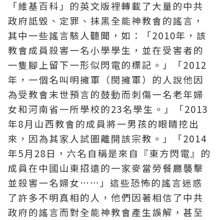
「維基百科」的英文版裡轉載了大量的中共
政府詆毀、定罪、抹黑
全能神
教會
的謠言，
其中一些謠言駭人聽聞，如：「2010年，該
教會成員殺害一名小學學生，並在受害者的
一隻腳上留下一形似閃電的標記。」「2012
年，一個名叫明擁軍（閔擁軍）的人說他因
為受教會末世預言的鼓動而刺傷一名老年婦
女和河南省一所學校的23名學生。」「2013
年8月山西教會的成員將一男孩的眼睛挖出
來，因為其家人試圖離開該宗教。」「2014
年5月28日，六名自稱是來自『
東方閃電
』的
成員在中國山東招遠的一家麥當勞餐廳襲擊
並殺害一名婦女……」這些恐怖的謠言迷惑
了許多不明真相的人，他們因著相信了中共
政府的謠言而對
全能神教會
產生誤解，甚至