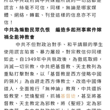
謊言，絲毫不可信，同樣，無論是哪家媒
體、網絡，轉載、刊登這樣的信息亦不可
信！
中共為煽動民眾仇恨 編造多起刑事案件嫁
禍
全能神
教會
中共不但對政治對手、和平請願的學生
使用謊言陷害、暴力屠殺，對宗教信仰同樣
如此。自1949年中共執政後，為徹底取締，
消滅一切宗教，中共把
基督
教、天主教列為
重點打擊對象，以「
基督教
是西方侵略中國
的鴉片」為由趕走西方傳教士，改造中國傳
道人，全面推行「無神論」教育，中共還拆
毀教堂，焚燒
聖經
，抓捕
基督徒
，甚至將基
督教、天主教定為邪教，將《聖經》定為邪