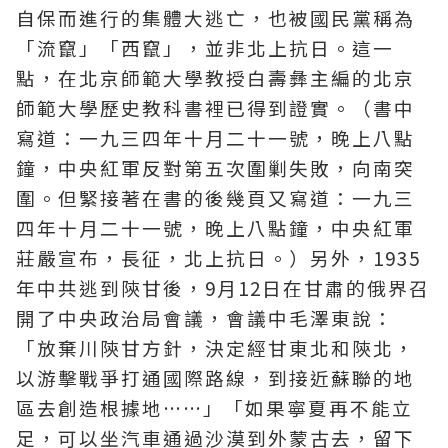
自保而進行的集體大逃亡，也被國民黨稱為
「流竄」「西竄」，並非北上抗日。這一
點，在北京師範大學教授白壽彝主編的北京
師範大學歷史教科書裡已得到證實。（書中
寫道：一九三四年十月二十一號，晚上八點
鐘，中央紅軍反對第五次圍剿失敗，向南突
圍。但緊接著在書的後幾頁又寫道：一九三
四年十月二十一號，晚上八點鐘，中央紅軍
莊嚴宣布，長征，北上抗日。）另外，1935
年中共逃到陝甘後，9月12日在甘肅的俄界召
開了中央政治局會議，會議中毛澤東說：
「放棄川陝甘方針，決定經甘東北和陝北，
以游擊戰爭打通國際路線，到接近蘇聯的地
區去創造根據地……」「如果寧夏再不能立
足，可以坐汽車通過沙漠到外蒙古去，留下