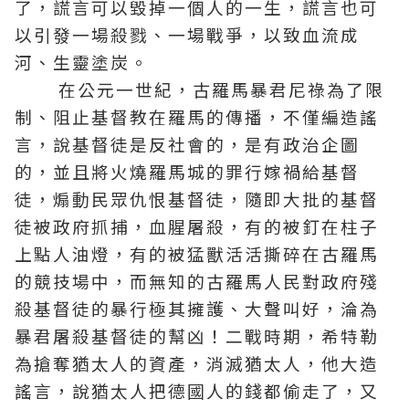
了，謊言可以毀掉一個人的一生，謊言也可
以引發一場殺戮、一場戰爭，以致血流成
河、生靈塗炭。
在公元一世紀，古羅馬暴君尼祿為了限
制、阻止
基督
教在羅馬的傳播，不僅編造謠
言，說
基督徒
是反社會的，是有政治企圖
的，並且將火燒羅馬城的罪行嫁禍給基督
徒，煽動民眾仇恨基督徒，隨即大批的基督
徒被政府抓捕，血腥屠殺，有的被釘在柱子
上點人油燈，有的被猛獸活活撕碎在古羅馬
的競技場中，而無知的古羅馬人民對政府殘
殺基督徒的暴行極其擁護、大聲叫好，淪為
暴君屠殺基督徒的幫凶！二戰時期，希特勒
為搶奪猶太人的資產，消滅猶太人，他大造
謠言，說猶太人把德國人的錢都偷走了，又