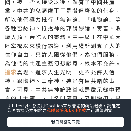
國，被一些人接受以後，就有了中國共產
黨。中共的鬼頭魔王正是撒但魔鬼的化身，
所以他們極力推行「無神論」「唯物論」等
各種否認神、抵擋神的邪說謬論，毒害、敗
壞人類，吞吃人的靈魂。中共魔王在中華大
陸掌權以來橫行霸道，利用權勢剝奪了人的
信仰自由，只許人跟從他們，為他們服務，
為他們的共產主義幻想獻身，根本不允許人
追求
真理、追求人生光明，更不允許人信
神、跟隨神、事奉神，這是有目共睹的事
實。可見，中共無神論政黨就是啟示錄中預
言的「大龍」，「名叫魔鬼，又叫撒但，是
U Lifestyle 會使用Cookies來改善您的網站體驗，請確定
迷惑普天下的」，這就是中共的惡魔實質，
您同意接受本網站之
私隱政策和使用條款
才可繼續瀏覽。
也是中共一貫說謊、仇恨神與神為敵，迫害
我已閱讀及同意
屠殺基督徒的根源！看透中共撒但惡魔的實