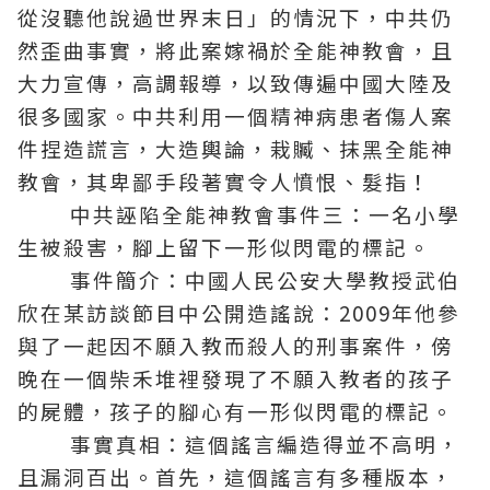
從沒聽他說過世界末日」的情況下，中共仍
然歪曲事實，將此案嫁禍於
全能神
教會
，且
大力宣傳，高調報導，以致傳遍中國大陸及
很多國家。中共利用一個精神病患者傷人案
件捏造謊言，大造輿論，栽贓、抹黑
全能神
教會
，其卑鄙手段著實令人憤恨、髮指！
中共誣陷全能神教會事件三：一名小學
生被殺害，腳上留下一形似閃電的標記。
事件簡介：中國人民公安大學教授武伯
欣在某訪談節目中公開造謠說：2009年他參
與了一起因不願入教而殺人的刑事案件，傍
晚在一個柴禾堆裡發現了不願入教者的孩子
的屍體，孩子的腳心有一形似閃電的標記。
事實真相：這個謠言編造得並不高明，
且漏洞百出。首先，這個謠言有多種版本，