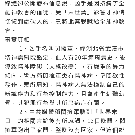
媒體卻公開發布信息說，凶手是因接觸了全
能神教會的信徒，受「末世論」影響才神情
恍惚到處砍人的，意將此案栽贓給全能神教
會。
事實真相：
1、凶手名叫閔擁軍，經湖北省武漢市
精神病醫院鑑定，此人有20年癲癇病史，後
導致精神障礙（人格改變），有嚴重的暴力
傾向。警方稱閔擁軍患有精神病，呈間歇性
發作。眾所周知，精神病人無法控制自己的
辨識能力和行為控制能力，且會產生幻聽幻
覺，其犯罪行為與其所患病症有關。
2、中共媒體稱閔擁軍聽到「世界末
日」的相關言論後有所感觸，13日晚間，閔
擁軍跑出了家門，整晚沒有回家。但這個說