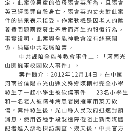
定，此案係男童的伯母張會英所為，且張會
英已經畏罪自殺身亡，張會英的丈夫對此案
件的結果表示接受。作案動機是因老人的贍
養費問題兩家發生矛盾而產生的報復行為。
事實證明，此案與全能神教會沒有絲毫關
係，純屬中共栽贓陷害。
中共誣陷全能神教會事件二：「河南光
山閔擁軍校園砍人事件」。
案件簡介：2012年12月14日，在中國
河南省信陽市光山縣文殊鄉陳棚村完全小學
發生了一起小學生被砍傷事件——23名小學生
和一名老人被精神病患者閔擁軍用菜刀砍
傷。案件發生後，光山縣人民政府迅速封鎖
消息，使用各種手段製造障礙阻止新聞媒體
記者進入該地採訪調查。幾天後，中共官方