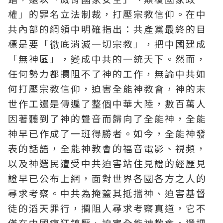
權」的罪名立法制裁，打壓宗教信仰。在中
共內部的綱領中明確指出：共產黨最終的目
標是要「徹底消滅一切宗教」，把中國建成
「無神區」，變成中共的一統天下。然而，
任何勢力都攔阻不了神的工作，無論中共如
何打壓宗教信仰，迫害全能神教會，神的末
世作工還是傳遍了整個中華大陸，數百萬人
因著聽到了神的聲音而歸向了全能神，全能
神早已作成了一班得勝者。如今，全能神發
表的話語，全能神教會的
福音
電影、視頻，
以及神選民遭受中共迫害站住見證的經歷見
證早已公布上網，面對世界各國各方之人的
尋求考察。中共為掩蓋其抵擋神、迫害
基督
徒
的滔天罪行，攔阻人尋求考察真道，它不
僅在中國瘋狂鎮壓、迫害全能神教會，還把