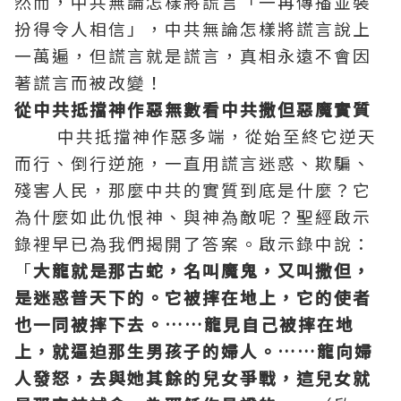
然而，中共無論怎樣將謊言「一再傳播並裝
扮得令人相信」，中共無論怎樣將謊言說上
一萬遍，但謊言就是謊言，真相永遠不會因
著謊言而被改變！
從中共抵擋神作惡無數看中共撒但惡魔實質
中共抵擋神作惡多端，從始至終它逆天
而行、倒行逆施，一直用謊言迷惑、欺騙、
殘害人民，那麼中共的實質到底是什麼？它
為什麼如此仇恨神、與神為敵呢？
聖經
啟示
錄裡早已為我們揭開了答案。啟示錄中說：
「
大龍就是那古蛇，名叫魔鬼，又叫撒但，
是迷惑普天下的。它被摔在地上，它的使者
也一同被摔下去。……龍見自己被摔在地
上，就逼迫那生男孩子的婦人。……龍向婦
人發怒，去與她其餘的兒女爭戰，這兒女就