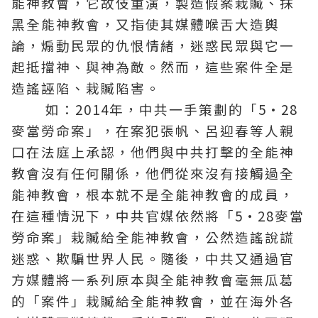
能神教會，它故伎重演，製造假案栽贓、抹
黑全能神教會，又指使其媒體喉舌大造輿
論，煽動民眾的仇恨情緒，迷惑民眾與它一
起抵擋神、與神為敵。然而，這些案件全是
造謠誣陷、栽贓陷害。
如：2014年，中共一手策劃的「5·28
麥當勞命案」，在案犯張帆、呂迎春等人親
口在法庭上承認，他們與中共打擊的全能神
教會沒有任何關係，他們從來沒有接觸過全
能神教會，根本就不是全能神教會的成員，
在這種情況下，中共官媒依然將「5·28麥當
勞命案」栽贓給全能神教會，公然造謠說謊
迷惑、欺騙世界人民。隨後，中共又通過官
方媒體將一系列原本與全能神教會毫無瓜葛
的「案件」栽贓給全能神教會，並在海外各