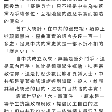
國投敵」「墜機身亡」只不過是中共為掩蓋
黨內爭權奪位、互相殘殺的醜惡事實而製造
的假象。
曾有人統計，在中共的黨史裡，類似上
述顛倒黑白、歪曲事實的謊言多達一百一十
多處，足見中共的黨史就是一部不折不扣的
「謊言史」。
自中共成立以來，無論是黨外鬥爭，還
是黨內鬥爭，無論是鎮壓學生運動，迫害宗
教信仰，還是打壓少數民族和異議人士，中
共都是靠著造謠說謊達到鎮壓、殺人，維護
其獨裁統治的目的，這是有目共睹的事實！
震驚世界的「六·四事件」，原本是一
場學生抗議政府腐敗，提倡民主自由的運
動，但中共政府安排了一些特情人員混入學