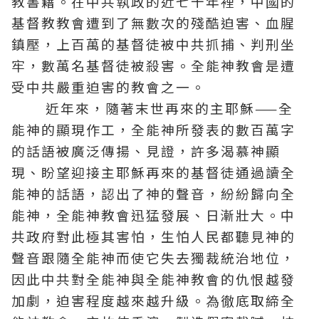
教書籍。在中共執政的近七十年裡，中國的
基督教教會遭到了無數次的殘酷迫害、血腥
鎮壓，上百萬的基督徒被中共抓捕、判刑坐
牢，數萬名基督徒被殺害。
全能神教會
是遭
受中共嚴重迫害的教會之一。
近年來，隨著末世再來的主
耶穌
——全
能神的顯現作工，全能神所發表的數百萬字
的話語被廣泛傳揚、見證，許多渴慕神顯
現、盼望迎接
主耶穌再來
的基督徒通過讀全
能神的話語，認出了神的聲音，紛紛歸向全
能神，全能神教會迅猛發展、日漸壯大。中
共政府對此極其害怕，生怕人民都聽見神的
聲音跟隨全能神而使它失去獨裁統治地位，
因此中共對全能神與全能神教會的仇恨越發
加劇，迫害程度越來越升級。為徹底取締全