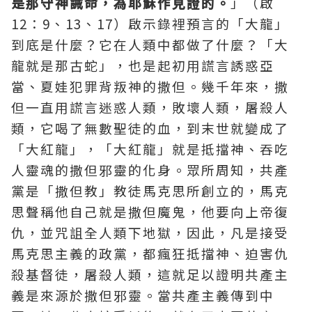
是那守神誡命，為
耶穌
作見證的。
」（啟
12：9、13、17）啟示錄裡預言的「大龍」
到底是什麼？它在人類中都做了什麼？「大
龍就是那古蛇」，也是起初用謊言誘惑亞
當、夏娃犯罪背叛神的撒但。幾千年來，撒
但一直用謊言迷惑人類，敗壞人類，屠殺人
類，它喝了無數聖徒的血，到末世就變成了
「大紅龍」，「大紅龍」就是抵擋神、吞吃
人靈魂的撒但邪靈的化身。眾所周知，共產
黨是「撒但教」教徒馬克思所創立的，馬克
思聲稱他自己就是撒但魔鬼，他要向上帝復
仇，並咒詛全人類下地獄，因此，凡是接受
馬克思主義的政黨，都瘋狂抵擋神、迫害仇
殺基督徒，屠殺人類，這就足以證明共產主
義是來源於撒但邪靈。當共產主義傳到中