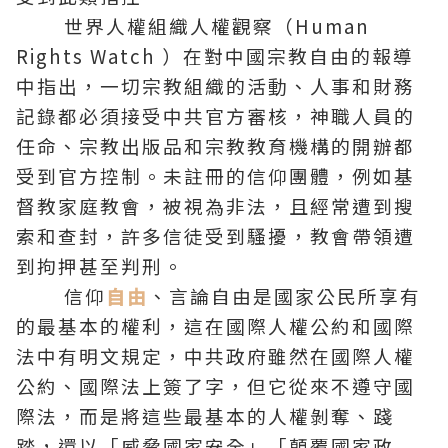
世界人權組織人權觀察（Human
Rights Watch ）在對中國宗教自由的報導
中指出，一切宗教組織的活動、人事和財務
記錄都必須接受中共官方審核，神職人員的
任命、宗教出版品和宗教教育機構的開辦都
受到官方控制。未註冊的信仰團體，例如
基
督
教家庭教會，被視為非法，且經常遭到搜
索和查封，許多信徒受到騷擾，教會帶領遭
到拘押甚至判刑。
信仰
自由
、言論自由是國家公民所享有
的最基本的權利，這在國際人權公約和國際
法中有明文規定，中共政府雖然在國際人權
公約、國際法上簽了字，但它從來不遵守國
際法，而是將這些最基本的人權剝奪、踐
踏，還以「威脅國家安全」「顛覆國家政