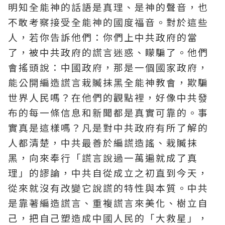
明知全能神的話語是真理、是神的聲音，也
不敢考察接受全能神的國度
福音
。對於這些
人，若你告訴他們：你們上中共政府的當
了，被中共政府的謊言迷惑、矇騙了。他們
會搖頭說：中國政府，那是一個國家政府，
能公開編造謊言栽贓抹黑全能神教會，欺騙
世界人民嗎？在他們的觀點裡，好像中共發
布的每一條信息和新聞都是真實可靠的。事
實真是這樣嗎？凡是對中共政府有所了解的
人都清楚，中共最善於編謊造謠、栽贓抹
黑，向來奉行「謊言說過一萬遍就成了真
理」的謬論，中共自從成立之初直到今天，
從來就沒有改變它說謊的特性與本質。中共
是靠著編造謊言、重複謊言來美化、樹立自
己，把自己塑造成中國人民的「大救星」，