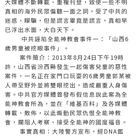
大媒體不斷轉載、重複刊登，致使一些不明
真相的海外民眾偏聽一面之詞，受了中共的
迷惑、矇騙，但是謊言畢竟是謊言，真相早
已浮出水面，大白天下。
中共誣陷全能神教會事件一：「山西6
歲男童被挖眼事件」。
案件簡介：2013年8月24日下午19時
許，山西省汾西縣發生一起傷害兒童的惡性
案件，一名正在家門口玩耍的6歲男童郭某被
人帶至野外並將雙眼挖出，造成嚴重人身傷
害。中共官方媒體曾發布假信息說此案為全
能神教會所為，並在「維基百科」及各媒體
轉載、散佈，以此煽動民眾仇恨全能神教
會，攔阻人考察、接受全能神的國度
福音
。
事實真相：大陸警方宣布，經DNA鑑