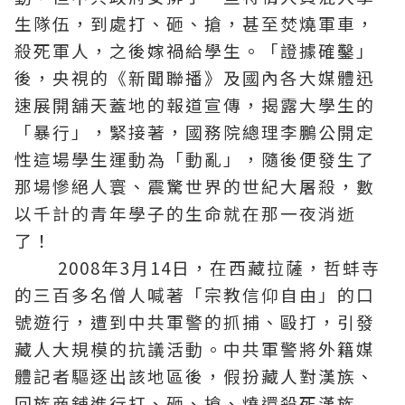
生隊伍，到處打、砸、搶，甚至焚燒軍車，
殺死軍人，之後嫁禍給學生。「證據確鑿」
後，央視的《新聞聯播》及國內各大媒體迅
速展開舖天蓋地的報道宣傳，揭露大學生的
「暴行」，緊接著，國務院總理李鵬公開定
性這場學生運動為「動亂」，隨後便發生了
那場慘絕人寰、震驚世界的世紀大屠殺，數
以千計的青年學子的生命就在那一夜消逝
了！
2008年3月14日，在西藏拉薩，哲蚌寺
的三百多名僧人喊著「宗教信仰自由」的口
號遊行，遭到中共軍警的抓捕、毆打，引發
藏人大規模的抗議活動。中共軍警將外籍媒
體記者驅逐出該地區後，假扮藏人對漢族、
回族商舖進行打、砸、搶、燒還殺死漢族