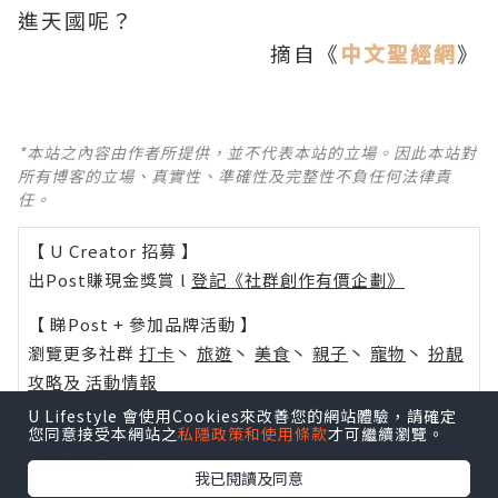
進天國呢？
摘自《
中文聖經網
》
*本站之內容由作者所提供，並不代表本站的立場。因此本站對
所有博客的立場、真實性、準確性及完整性不負任何法律責
任。
【 U Creator 招募 】
出Post賺現金獎賞 l
登記《社群創作有價企劃》
【 睇Post + 參加品牌活動 】
瀏覽更多社群
打卡
丶
旅遊
丶
美食
丶
親子
丶
寵物
丶
扮靚
攻略
及
活動情報
U Lifestyle 會使用Cookies來改善您的網站體驗，請確定
U Blog開咗WhatsApp啦！發掘更多吃喝玩樂資訊！
您同意接受本網站之
私隱政策和使用條款
才可繼續瀏覽。
Follow 我哋
！
我已閱讀及同意