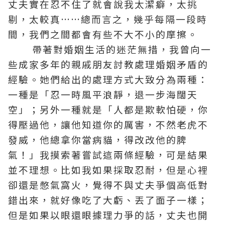
丈夫實在忍不住了就會說我太潔癖，太挑
剔，太較真……總而言之，幾乎每隔一段時
間，我們之間都會有些不大不小的摩擦。
帶著對婚姻生活的迷茫無措，我曾向一
些成家多年的親戚朋友討教處理婚姻矛盾的
經驗。她們給出的處理方式大致分為兩種：
一種是「忍一時風平浪靜，退一步海闊天
空」；另外一種就是「人都是欺軟怕硬，你
得壓過他，讓他知道你的厲害，不然老虎不
發威，他總拿你當病貓，得改改他的脾
氣！」我摸索著嘗試這兩條經驗，可是結果
並不理想。比如我如果採取忍耐，但是心裡
卻還是憋氣窩火，覺得不與丈夫爭個高低對
錯出來，就好像吃了大虧、丟了面子一樣；
但是如果以眼還眼據理力爭的話，丈夫也開