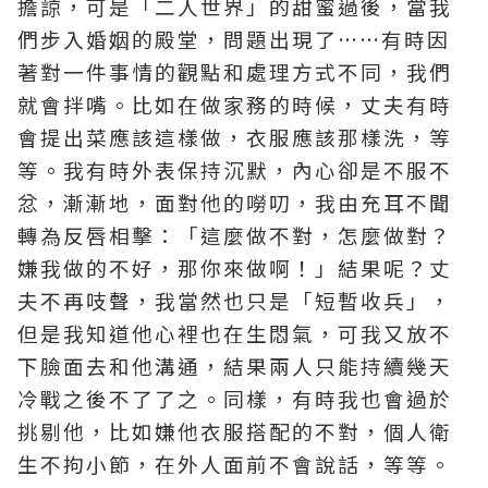
擔諒，可是「二人世界」的甜蜜過後，當我
們步入婚姻的殿堂，問題出現了……有時因
著對一件事情的觀點和處理方式不同，我們
就會拌嘴。比如在做家務的時候，丈夫有時
會提出菜應該這樣做，衣服應該那樣洗，等
等。我有時外表保持沉默，內心卻是不服不
忿，漸漸地，面對他的嘮叨，我由充耳不聞
轉為反唇相擊：「這麼做不對，怎麼做對？
嫌我做的不好，那你來做啊！」結果呢？丈
夫不再吱聲，我當然也只是「短暫收兵」，
但是我知道他心裡也在生悶氣，可我又放不
下臉面去和他溝通，結果兩人只能持續幾天
冷戰之後不了了之。同樣，有時我也會過於
挑剔他，比如嫌他衣服搭配的不對，個人衛
生不拘小節，在外人面前不會說話，等等。