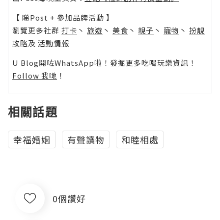
【 睇Post + 參加品牌活動 】
瀏覽更多社群
打卡
丶
旅遊
丶
美食
丶
親子
丶
寵物
丶
扮靚
攻略
及
活動情報
U Blog開咗WhatsApp啦！發掘更多吃喝玩樂資訊！
Follow 我哋
！
相關話題
幸福婚姻
有聲讀物
和睦相處
0個讚好