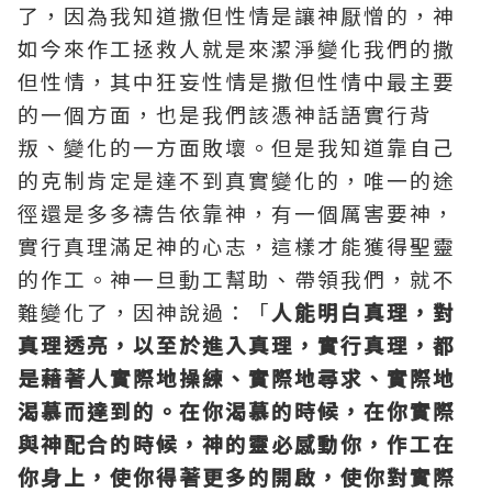
了，因為我知道撒但性情是讓神厭憎的，神
如今來作工拯救人就是來潔淨變化我們的撒
但性情，其中狂妄性情是撒但性情中最主要
的一個方面，也是我們該憑神話語實行背
叛、變化的一方面敗壞。但是我知道靠自己
的克制肯定是達不到真實變化的，唯一的途
徑還是多多
禱告
依靠神，有一個厲害要神，
實行
真理
滿足神的心志，這樣才能獲得聖靈
的作工。神一旦動工幫助、帶領我們，就不
難變化了，因神說過：「
人能明白真理，對
真理透亮，以至於進入真理，實行真理，都
是藉著人實際地操練、實際地尋求、實際地
渴慕而達到的。在你渴慕的時候，在你實際
與神配合的時候，神的靈必感動你，作工在
你身上，使你得著更多的開啟，使你對實際