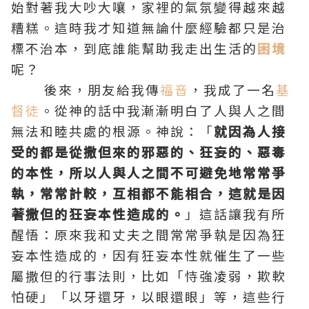
始對著我大吵大嚷，家裡的氣氛變得越來越
糟糕。這時我才知道無論什麼經驗都只是治
標不治本，到底誰能幫助我走出生活的
困境
呢？
後來，朋友給我傳
福音
，我成了一名
基
督徒
。從神的話中我漸漸明白了人與人之間
無法和睦共處的根源。神說：「
就因為人接
受的都是從撒但來的邪惡的、狂妄的、惡毒
的本性，所以人與人之間不可避免地常常爭
執，常常計較，互相都不能相合，這就是因
著撒但的狂妄本性造成的。
」這話讓我有所
醒悟：原來我和丈夫之間常常爭執是因為狂
妄本性造成的，因有狂妄本性就催生了一些
屬撒但的行事法則，比如「恃強凌弱，欺軟
怕硬」「以牙還牙，以眼還眼」等，這些行