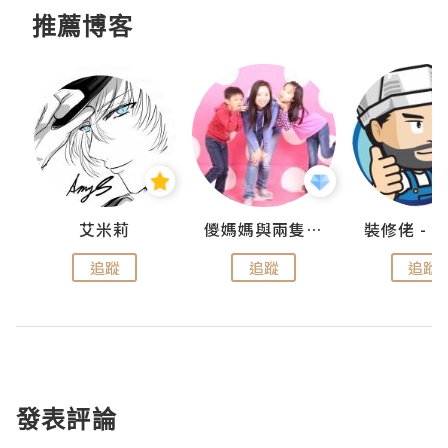
推薦博客
點滴
艾米莉
儍媽媽與兩隻小魔怪之家
追蹤
追蹤
追蹤
發表評論