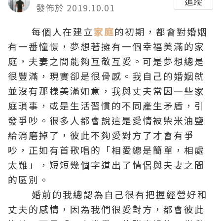
追蹤
發佈於 2019.10.01
每個人在建立
家庭
的初期，都會對婚姻
有一番憧憬，夢想著擁有一個幸福美滿的家
庭，夫妻之間能夠互敬互愛。可是夢想總是
很豐滿，現實卻是很骨感。我自己的婚姻就
並沒有那樣美滿如意，我與丈夫常因一些家
庭瑣事，或是生活習慣的不同產生矛盾，引
發爭吵。很多人都會說這是愛情被柴米油鹽
給消磨掉了，彼此不夠愛對方了才會有爭
吵，正如有首歌唱的「相愛總是簡單，相處
太難」，短短幾個字道出了情侶與夫妻之間
的區別。
婚前的我總認為自己很有把握經營好和
丈夫的感情，因為我們很愛對方，都會彼此