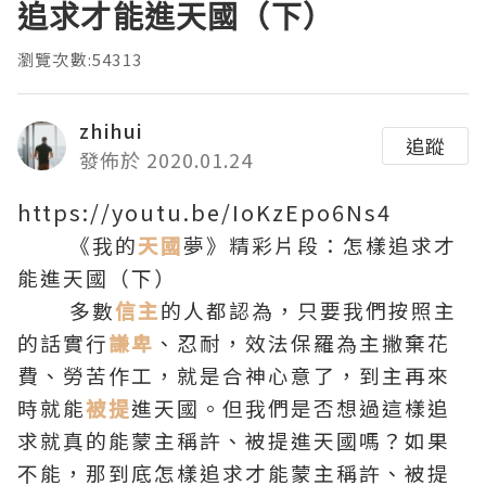
追求才能進天國（下）
瀏覽次數:54313
zhihui
追蹤
發佈於 2020.01.24
https://youtu.be/IoKzEpo6Ns4
《我的
天國
夢》精彩片段：怎樣追求才
能進天國（下）
多數
信主
的人都認為，只要我們按照主
的話實行
謙卑
、忍耐，效法保羅為主撇棄花
費、勞苦作工，就是合神心意了，到主再來
時就能
被提
進天國。但我們是否想過這樣追
求就真的能蒙主稱許、被提進天國嗎？如果
不能，那到底怎樣追求才能蒙主稱許、被提