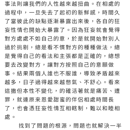
事法則讓我們的人性越來越扭曲。在相處的
過程中，一旦失去了起初的新鮮感，時間久
了當彼此的缺點逐漸暴露出來後，各自的狂
妄性情也開始大暴露了。因為狂妄就會覺得
對方處處不如自己的意，於是就開始對別人
過於挑剔，總是看不慣對方的種種做法，總
是覺得自己的看法和主張都是正確的，總想
要去改變對方，讓對方按照自己的意願做
事。結果兩個人誰也不服誰，導致矛盾越來
越多，日子過得越來越憋氣、不舒心。看來
這撒但本性不變化，的確活著就是痛苦、遭
罪，就連原来恩愛甜蜜的伴侶相處時間長
了，也會憑狂妄性情互相轄制，難以和睦相
處。
找到了問題的根源，問題也就解決一半