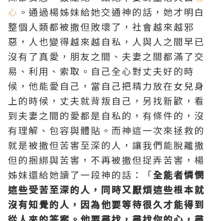
心
。通過楊姊妹給她交通神的話，她才明白
整個人類都被撒但敗壞了，社會越來越邪
惡，人也變得越來越自私，人與人之間早已
沒有了真愛，朋友之間、夫妻之間都滿了交
易、利用、索取。自己全心對丈夫好的時
候，他能愛自己，當自己把精力放在女兒身
上的時候，丈夫就背叛自己，另找新歡，看
到夫妻之間的愛都是自私的，有條件的，沒
有理解、包容與體貼。而神這一次來拯救的
就是被撒但苦害至深的人，讓我們能脫離撒
但的捆綁與苦害，不再被撒但捉弄苦害，楊
姊妹還給她讀了一段神的話：「
全能者憐憫
這些受苦至深的人，同時又厭煩這些根本就
沒有知覺的人，因為他要等待很久才能得到
從人來的答案。他要尋找，尋找你的心，尋