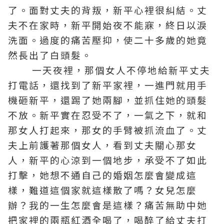
了。面對丈夫的背叛，新平心裡很糾結。丈
夫不在家時，新平開始夜不能寐，終日以淚
洗面。過度的痛苦壓抑，使二十多歲的她竟
然長出了白頭髮。
一天夜裡，那個女人不停地給新平丈夫
打電話，還找到了新平家裡，一進門就用手
機砸新平，還踢了她兩腳，並抓住她的頭髮
不放。新平實在忍受不了，一氣之下，就和
那女人打起來，那女的手臂被抓流血了。丈
夫上前護著那個女人，看到丈夫關心那女
人，新平的心涼到一個地步，承受不了如此
打擊，她想不通自己的婚姻怎麼會變成這
樣，難道這個家就這樣散了嗎？女兒怎麼
辦？我的一生怎麼會是這樣？痛苦無助中她
把家裡的兩瓶紅酒全喝了，喝醉了給丈夫打