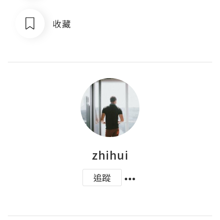
收藏
zhihui
追蹤