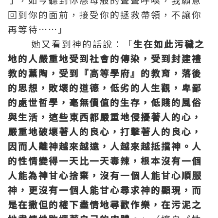
回到你的面前，接受你的拯救帶領，不讓你
再等待……」
她又看到神的話說：「
生在如此污穢之
地的人嚴重地受到社會的傳染，受到封建禮
教的薰陶，受到『高等學府』的教育，落後
的思想，敗壞的道德，低劣的人生觀，卑鄙
的處世哲學，毫無價值的生存，低賤的風俗
與生活，這些東西都嚴重地侵擾著人的心，
嚴重地破壞著人的良心，打擊著人的良心，
因而人離神越來越遠，人越來越抵擋神。人
的性情變得一天比一天毒辣，根本沒有一個
人能為神甘心捨棄，沒有一個人能甘心順服
神，更沒有一個人能甘心尋求神的顯現，而
是在撒但的權下盡情地尋歡作樂，在污泥之