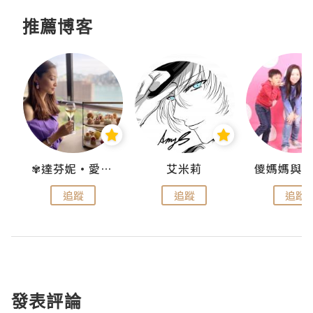
推薦博客
點滴
✾達芬妮•愛孩子•愛生活✾
艾米莉
追蹤
追蹤
追蹤
發表評論