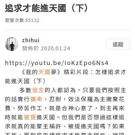
追求才能進天國（下）
瀏覽次數:55122
zhihui
追蹤
發佈於 2020.01.24
https://youtu.be/IoKzEpo6Ns4
《我的
天國
夢》精彩片段：怎樣追求才
能進天國（下）
多數
信主
的人都認為，只要我們按照主
的話實行
謙卑
、忍耐，效法保羅為主撇棄花
費、勞苦作工，就是合神心意了，到主再來
時就能
被提
進天國。但我們是否想過這樣追
求就真的能蒙主稱許、被提進天國嗎？如果
不能，那到底怎樣追求才能蒙主稱許、被提