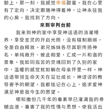
额上，那一刻，我感觉
幸福
甜蜜。我在心里
有了定向，决定跟随神得着神，让神永驻我
的心房，我找到了方向。
来到审判台前
我来到神的家中享受神话语的浇灌喂
养，享受
圣灵
的开启光照，没有辖制捆绑，
全是自由释放。弟兄姊妹各尽其职传扬神
名，单纯敞开、彼此相爱，汇成一片和谐的
景象。我如同孤苦的灵魂回到了久别的家
中，温暖的感觉就如躺在母亲怀里一样。神
话语带领生命天天在茁壮成长，神谆谆的教
导寄予的期望，我都铭记在心上，追求爱神
满足神是我今生的愿望。
哪知撒但几千年的毒素早已灌满我的骨
髓血液，毒害了我的性情与思想，使我活出