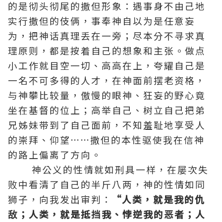
的是彻头彻尾的撒但形象：遇事身不由己地
实行撒但的伎俩，事奉神自以为是任意妄
为，把神话
真理
丢在一旁；尽本分不寻求真
理原则，都是按着自己的想象和主张。做点
小工作就目空一切、高高在上，夸耀自己是
一名不可多得的人才，在神面前摆老资格，
与神攀比较量，傲慢的眼神、狂妄的野心竟
坐在
基督
的位上；高举自己、树立自己把弟
兄姊妹带到了自己面前，不知羞耻地享受人
的崇拜、仰望……撒但的本性驱使我在
信神
的路上偏离了方向。
神公义的性情就如刑具一样，在屡次失
败中看清了自己的半斤八两，神的性情如同
狮子，向我发出审判：
“人类，就是我的仇
敌；人类，就是抵挡我、悖逆我的恶者；人