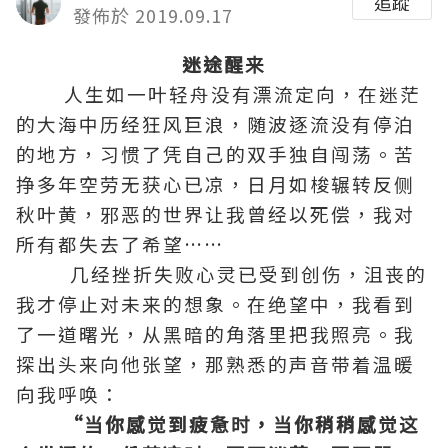
追蹤
發佈於 2019.09.17
迷途醒来
人生如一叶轻舟没有漂流定向，在迷茫
的大海中历经狂风巨浪，随波逐流没有停泊
的地方，习惯了凭自己的双手独自闯荡。苦
挣多年空劳无获心已凉，日月如梭辗转反侧
秋叶黄，邪恶的世界让我曾经以死偿，我对
所有都失去了希望……
几经挫折失败心灵已受到创伤，沮丧的
我才停止对未来的想象。在绝望中，我看到
了一道曙光，从黑暗的角落里把我照亮。我
探出头来向他张望，那熟悉的声音带着温暖
向我呼唤：
“当你感觉到疲惫时，当你稍稍感觉这