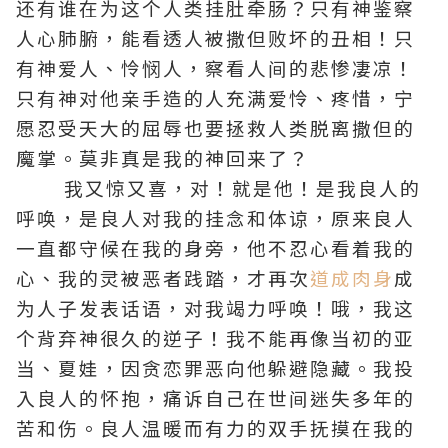
还有谁在为这个人类挂肚牵肠？只有神鉴察
人心肺腑，能看透人被撒但败坏的丑相！只
有神爱人、怜悯人，察看人间的悲惨凄凉！
只有神对他亲手造的人充满爱怜、疼惜，宁
愿忍受天大的屈辱也要拯救人类脱离撒但的
魔掌。莫非真是我的神回来了？
我又惊又喜，对！就是他！是我良人的
呼唤，是良人对我的挂念和体谅，原来良人
一直都守候在我的身旁，他不忍心看着我的
心、我的灵被恶者践踏，才再次
道成肉身
成
为人子发表话语，对我竭力呼唤！哦，我这
个背弃神很久的逆子！我不能再像当初的亚
当、夏娃，因贪恋罪恶向他躲避隐藏。我投
入良人的怀抱，痛诉自己在世间迷失多年的
苦和伤。良人温暖而有力的双手抚摸在我的