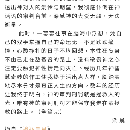
透出神对人的爱怜与期望，我彻底仆倒在神
话语的审判台前，深感神的大爱无疆，无法
衡量。
此时，一幕幕往事在脑海中浮想，凭自
己的双手掌握自己的命运无一不是跌跌撞
撞，心酸挣扎的日子不堪回想，本性狂妄身
不由己走在敌基督的路上，没有敬畏神之心
注定要触犯神性情走向灭亡。经历几年神智
慧奇妙的作工使我终于活出点人样，脚踏实
地尽本分才是真正人生的方向。数年的经历
让我终于明白，神的审判刑罚就是拯救人的
光，唯有神的审判刑罚才能保守我走在蒙拯
救的路上。（全篇完）
梁 晨
摘自《
追逐晨星
》