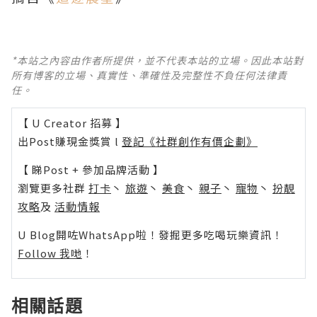
*本站之內容由作者所提供，並不代表本站的立場。因此本站對
所有博客的立場、真實性、準確性及完整性不負任何法律責
任。
【 U Creator 招募 】
出Post賺現金獎賞 l
登記《社群創作有價企劃》
【 睇Post + 參加品牌活動 】
瀏覽更多社群
打卡
丶
旅遊
丶
美食
丶
親子
丶
寵物
丶
扮靚
攻略
及
活動情報
U Blog開咗WhatsApp啦！發掘更多吃喝玩樂資訊！
Follow 我哋
！
相關話題