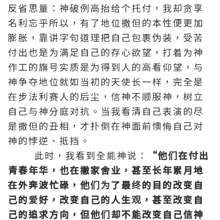
反省思量：神破例高抬给个托付，我却贪享
名利忘乎所以，有了地位撒但的本性便更加
膨胀，靠讲字句道理把自己包裹伪装，受苦
付出也是为满足自己的存心欲望，打着为神
作工的旗号实质是为得到人的高看仰望，与
神争夺地位就如当初的天使长一样，完全是
在步法利赛人的后尘，信神不顺服神，树立
自己与神分庭对抗。当我看清自己表演的尽
是撒但的丑相，才扑倒在神面前懊悔自己对
神的悖逆、抵挡。
此时，我看到全能神说：
“他们在付出
青春年华，也在撇家舍业，甚至长年累月地
在外奔波忙碌，他们为了最终的目的改变自
己的爱好，改变自己的人生观，甚至改变自
己的追求方向，但他们却不能改变自己信神