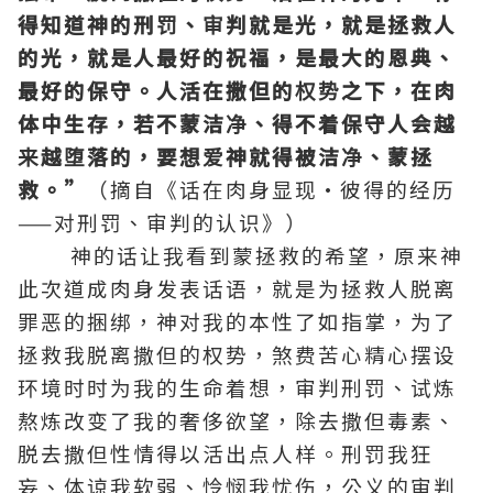
得知道神的刑罚、审判就是光，就是拯救人
的光，就是人最好的祝福，是最大的
恩典
、
最好的保守。人活在撒但的权势之下，在肉
体中生存，若不蒙洁净、得不着保守人会越
来越堕落的，要想爱神就得被洁净、蒙拯
救。”
（摘自《话在肉身显现·彼得的经历
——对刑罚、审判的认识》）
神的话让我看到蒙拯救的希望，原来神
此次道成肉身发表话语，就是为拯救人脱离
罪恶的捆绑，神对我的本性了如指掌，为了
拯救我脱离撒但的权势，煞费苦心精心摆设
环境时时为我的生命着想，审判刑罚、试炼
熬炼改变了我的奢侈欲望，除去撒但毒素、
脱去撒但性情得以活出点人样。刑罚我狂
妄、体谅我软弱、怜悯我忧伤，公义的审判