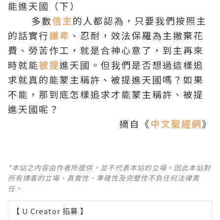
能進天國（下）
多數
信主
的人都認為，只要我們按照主
的話實行
謙卑
、忍耐，效法保羅為主撇棄花
費、勞苦作工，就是合神心意了，到主再來
時就能
被提
進天國。但我們是否想過這樣追
求就真的能蒙主稱許、被提進天國嗎？如果
不能，那到底怎樣追求才能蒙主稱許、被提
進天國呢？
摘自《
中文聖經網
》
*本站之內容由作者所提供，並不代表本站的立場。因此本站對
所有博客的立場、真實性、準確性及完整性不負任何法律責
任。
【 U Creator 招募 】