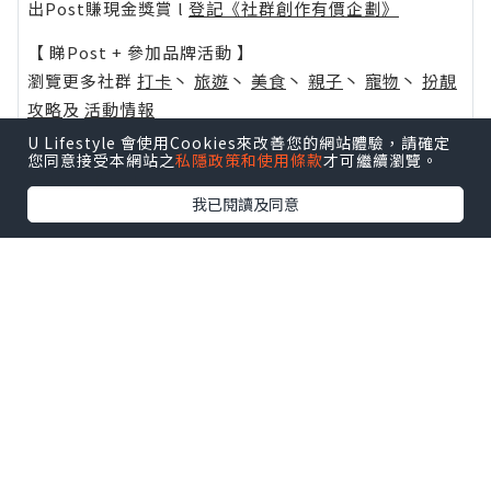
出Post賺現金獎賞 l
登記《社群創作有價企劃》
【 睇Post + 參加品牌活動 】
瀏覽更多社群
打卡
丶
旅遊
丶
美食
丶
親子
丶
寵物
丶
扮靚
攻略
及
活動情報
U Lifestyle 會使用Cookies來改善您的網站體驗，請確定
U Blog開咗WhatsApp啦！發掘更多吃喝玩樂資訊！
您同意接受本網站之
私隱政策和使用條款
才可繼續瀏覽。
Follow 我哋
！
我已閱讀及同意
相關話題
得救
進天國之路
0個讚好