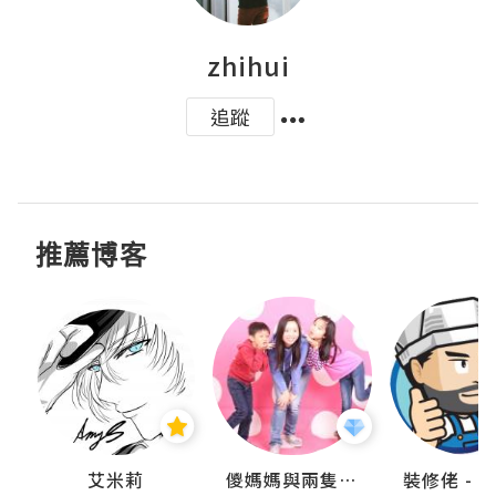
zhihui
追蹤
推薦博客
點滴
艾米莉
儍媽媽與兩隻小魔怪之家