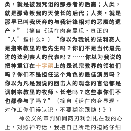
类，就是被我咒诅的那恶者的后裔；人类，
就是那背叛我的天使长的后代；人类，就是
那早已叫我厌弃的与我针锋相对的恶魔的遗
产。”
（摘自《话在肉身显现·真正的
“人”指什么》）
“你以为我说的
法利赛人
是指宗教里的老先生吗？你们不是当代最先
进的法利赛人的代表吗？……你以为我说的
把神重钉在
十字架
上的是说宗教界的领袖们
吗？你们不是担任这个角色的最佳演员吗？
你以为凡是我说的回击人的观念的言语都是
讽刺宗教里的牧师、长老吗？这些事你们不
也都参与了吗？”
（摘自《话在肉身显现·
对作工你们得认识，不要糊涂跟随！》）
神公义的审判如同两刃利剑扎在我的心
上，对照神的话，我把自己所走的道路仔细