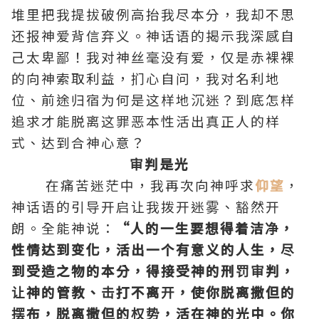
堆里把我提拔破例高抬我尽本分，我却不思
还报神爱背信弃义。神话语的揭示我深感自
己太卑鄙！我对神丝毫没有爱，仅是赤裸裸
的向神索取利益，扪心自问，我对名利地
位、前途归宿为何是这样地沉迷？到底怎样
追求才能脱离这罪恶本性活出真正人的样
式、达到合神心意？
审判是光
在痛苦迷茫中，我再次向神呼求
仰望
，
神话语的引导开启让我拨开迷雾、豁然开
朗。全能神说：
“人的一生要想得着洁净，
性情达到变化，活出一个有意义的人生，尽
到受造之物的本分，得接受神的刑罚审判，
让神的管教、击打不离开，使你脱离撒但的
摆布，脱离撒但的权势，活在神的光中。你