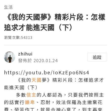
生活
《我的天國夢》精彩片段：怎樣
追求才能進天國（下）
瀏覽次數:54313
zhihui
追蹤
發佈於 2020.01.24
https://youtu.be/IoKzEpo6Ns4
《我的
天國
夢》精彩片段：怎樣追求才
能進天國（下）
多數
信主
的人都認為，只要我們按照主
的話實行
謙卑
、忍耐，效法保羅為主撇棄花
費、勞苦作工，就是合神心意了，到主再來