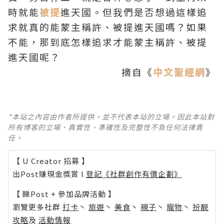
時就能
被提
進天國。但我們是否想過這樣追
求就真的能蒙主稱許、被提進天國嗎？如果
不能，那到底怎樣追求才能蒙主稱許、被提
進天國呢？
摘自《
中文聖經網
》
*本站之內容由作者所提供，並不代表本站的立場。因此本站對
所有博客的立場、真實性、準確性及完整性不負任何法律責
任。
【 U Creator 招募 】
出Post賺現金獎賞 l
登記《社群創作有價企劃》
【 睇Post + 參加品牌活動 】
瀏覽更多社群
打卡
丶
旅遊
丶
美食
丶
親子
丶
寵物
丶
扮靚
攻略
及
活動情報