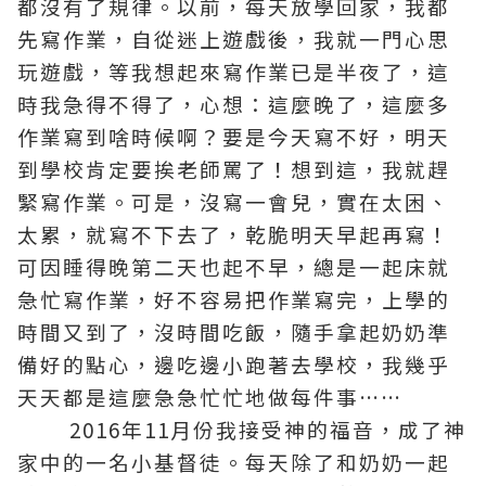
都沒有了規律。以前，每天放學回家，我都
先寫作業，自從迷上遊戲後，我就一門心思
玩遊戲，等我想起來寫作業已是半夜了，這
時我急得不得了，心想：這麼晚了，這麼多
作業寫到啥時候啊？要是今天寫不好，明天
到學校肯定要挨老師罵了！想到這，我就趕
緊寫作業。可是，沒寫一會兒，實在太困、
太累，就寫不下去了，乾脆明天早起再寫！
可因睡得晚第二天也起不早，總是一起床就
急忙寫作業，好不容易把作業寫完，上學的
時間又到了，沒時間吃飯，隨手拿起奶奶準
備好的點心，邊吃邊小跑著去學校，我幾乎
天天都是這麼急急忙忙地做每件事……
2016年11月份我接受神的福音，成了神
家中的一名小
基督
徒。每天除了和奶奶一起