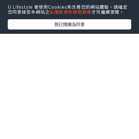
U Lifestyle 會使用Cookies來改善您的網站體驗，請確定
U Blog開咗WhatsApp啦！發掘更多吃喝玩樂資訊！
您同意接受本網站之
私隱政策和使用條款
才可繼續瀏覽。
Follow 我哋
！
我已閱讀及同意
相關話題
得救
進天國之路
0個讚好
收藏