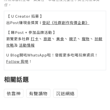
任。
【 U Creator 招募 】
出Post賺現金獎賞 l
登記《社群創作有價企劃》
【 睇Post + 參加品牌活動 】
瀏覽更多社群
打卡
丶
旅遊
丶
美食
丶
親子
丶
寵物
丶
扮靚
攻略
及
活動情報
U Blog開咗WhatsApp啦！發掘更多吃喝玩樂資訊！
Follow 我哋
！
相關話題
依靠神
有聲讀物
沉迷網絡