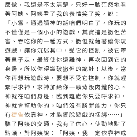
麼做，我還是不太清楚，只好一臉茫然地看
著阿姨。阿姨看了我的表情笑了笑，說：
「小雪，通過讀神的話咱們明白了，你玩的
不僅僅是一個小小的遊戲，其實這是撒但苦
害、吞吃你的一種方式，撒但就藉著讓你玩
遊戲，讓你沉迷其中，受它的控制，被它牽
著鼻子走，最終使你遠離神，再次回到它的
身邊。所以你得識破撒但的詭計！以後，當
你再想玩遊戲時，要想不受它控制，你就趕
緊呼求神，求神加給你一顆背叛肉體的心。
神就在咱們身邊，臨到難處你只要呼求神，
神就會幫助你的。咱們沒有勝罪能力，你只
有
禱告
依靠神，才能擺脫遊戲的捆綁……」
聽了阿姨的交通，我有了
信心
，使勁地點了
點頭，對阿姨說：「阿姨，我一定依靠神戒