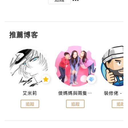
推薦博客
點滴
艾米莉
儍媽媽與兩隻小魔怪之家
追蹤
追蹤
追蹤