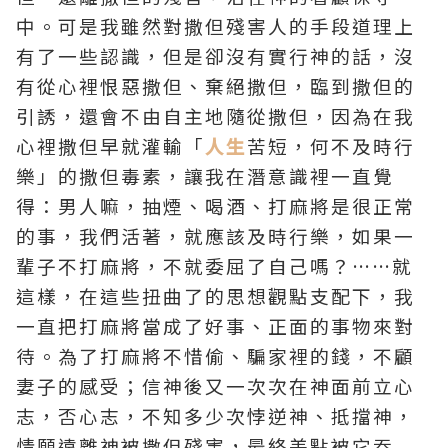
中。可是我雖然對撒但殘害人的手段道理上
有了一些認識，但是卻沒有實行神的話，沒
有從心裡恨惡撒但、棄絕撒但，臨到撒但的
引誘，還會不由自主地隨從撒但，因為在我
心裡撒但早就灌輸「
人生
苦短，何不及時行
樂」的撒但毒素，讓我在潛意識裡一直覺
得：男人嘛，抽煙、喝酒、打麻將是很正常
的事，我們活著，就應該及時行樂，如果一
輩子不打麻將，不就委屈了自己嗎？……就
這樣，在這些扭曲了的思想觀點支配下，我
一直把打麻將當成了好事、正面的事物來對
待。為了打麻將不惜偷、騙家裡的錢，不顧
妻子的感受；信神後又一次次在神面前立心
志，否心志，不知多少次悖逆神、抵擋神，
情願遠離神被撒但殘害，最終差點被它吞