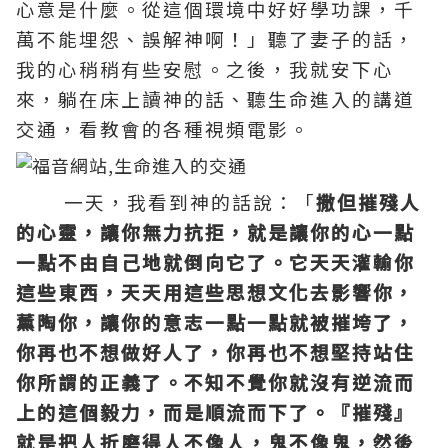
心意是什麼。從這個環境中好好學功課，千
萬不能埋怨、誤解神啊！」聽了妻子的話，
我的心稍稍有些安慰。之後，我就安下心
來，躺在床上讀神的話、聽生命進入的講道
交通，看
教會
的各種視頻電影。
一天，我看到神的話說：「
撒但摧殘人
的心靈，讓你無力抗拒，就是讓你的心一點
一點不由自己地就倒向它了。它天天灌輸你
這些東西，天天用這些思想文化去影響你，
薰陶你，讓你的意志一點一點就被摧垮了，
你再也不想做好人了，你再也不想堅持站住
你所謂的正義了。不知不覺你就沒有逆流而
上的這個毅力，而是順流而下了。『摧殘』
就是把人折磨得人不像人，鬼不像鬼，然後