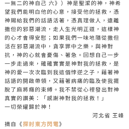
一無二的神自己 六》）神是聖潔的神，神希
望我們能明白他的心意，接受他的拯救，憑
神賜給我們的話語活著，憑真理做人，遠離
撒但的邪惡潮流，走人生光明正道，這樣神
的心才會得安慰；如果我們一味地隨從撒但
活在邪惡潮流中，貪享罪中之樂，與神對
抗，神的心就會憂傷、著急。回想自己一步
一步走過來，確確實實是神對我的拯救，是
神的愛一次次臨到我這個悖逆之子，藉著神
話語的開啟帶領，又藉著病痛的臨及使我擺
脫了麻將癮的束縛。我不禁從心裡發出對神
真實的讚美：「感謝神對我的拯救！」
一切榮耀歸於神！
河北省 王峰
摘自《
探討東方閃電
》