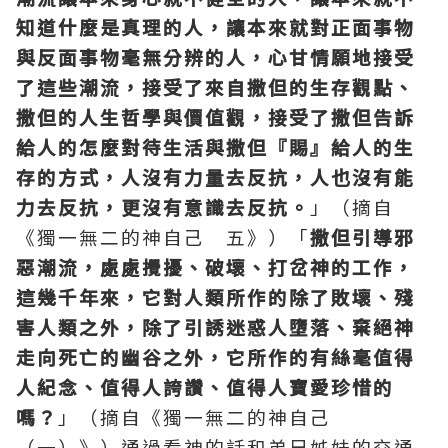
知道什麼是真理的人，讓本來就對正面事物
與反面事物毫無分辨的人，心甘情願地接受
了這些潮流，接受了來自撒但的生存觀點、
撒但的人生哲學與價值觀，接受了撒但告訴
給人的怎麼對待生活與撒但『賜』給人的生
存的方式，人沒有力量去反抗，人也沒有能
力去反抗，更沒有意識去反抗。
」（摘自
《獨一無二的神自己 五》）「
撒但引導邪
惡潮流，處處攪擾、破壞、打岔神的工作，
這幾千年來，它對人類所作的除了敗壞、殘
害人類之外，除了引誘迷惑人墮落、棄絕神
走向死亡的幽谷之外，它所作的有絲毫值得
人紀念、值得人誇讚、值得人寶愛珍惜的
嗎？
」（摘自《獨一無二的神自己
（一）》）通過看神的話和弟兄姊妹的交通