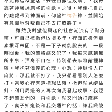
不能再這樣墮落下去任由撒但敗壞了，我得
靠著神勝過麻將的引誘。之後，我便把自己
的難處帶到神面前，仰望神
禱告
神，並開始
有意識地背叛自己不去打麻將了。
雖然我對撒但興起的社會潮流有了點分
辨，可自己被撒但敗壞多年，裡面的撒但毒
素根深蒂固，不是一下子就能脫去的。一段
時間後，我的麻將癮又犯了，我每天感到無
所事事，渾身不自在，特別想去麻將館裡轉
轉。我抱著僥倖的心理，心想：神厭憎人打
麻將，那我就不打了，我只想看看別人怎麼
打。當我心裡有這樣想法時，撒但就見縫插
針，利用周邊的人再次向我發起攻擊，我經
不起麻友們的一再引誘，就又開始打麻將
了。妻子知道後和我交通神的話，讓我識破