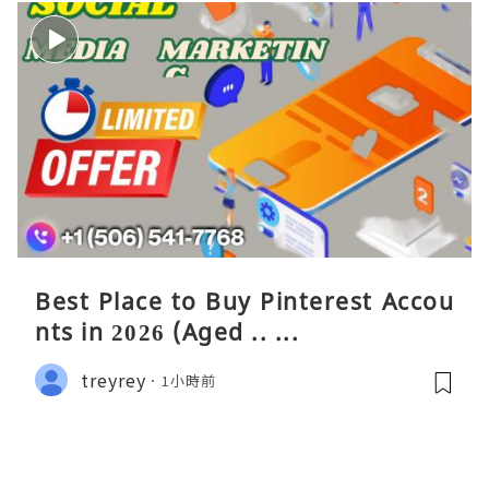
Best Place to Buy Pinterest Accou
nts in 2026 (Aged .. ...
treyrey
1小時前