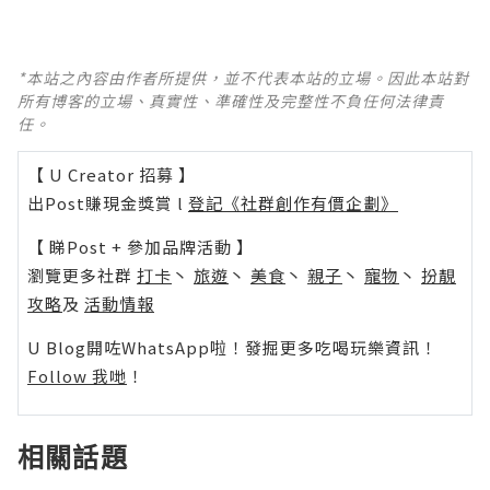
*本站之內容由作者所提供，並不代表本站的立場。因此本站對
所有博客的立場、真實性、準確性及完整性不負任何法律責
任。
【 U Creator 招募 】
出Post賺現金獎賞 l
登記《社群創作有價企劃》
【 睇Post + 參加品牌活動 】
瀏覽更多社群
打卡
丶
旅遊
丶
美食
丶
親子
丶
寵物
丶
扮靚
攻略
及
活動情報
U Blog開咗WhatsApp啦！發掘更多吃喝玩樂資訊！
Follow 我哋
！
相關話題