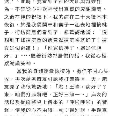
活了。此時，我看到了神的大能與奇妙作
為，不禁從心裡對神發出真實的感謝讚美。
之後在神的祝福下，我的病在二十天後基本
恢復，於是我便開車和妻子一起去地裡摘桃
子，街坊鄰居們看到了，都驚訝地說：「沒
想到王峰這麼重的病竟然這麼快就好了！這
真是個奇蹟！」「他家信神了，還是信神
好！」……聽著街坊鄰居們的話，我從心裡
感謝讚美神。
當我的身體逐漸恢復時，撒但不甘心失
敗，再次藉著麻友引誘我打麻將。一天，麻
友見了我很驚訝地：「喲！王峰，病好了？
來，咱們打麻將吧，正好三缺一。」麻友的
話以及從麻將桌上傳來的「呼啦呼啦」的響
聲，使我的心不由得一動：還別說，手還真