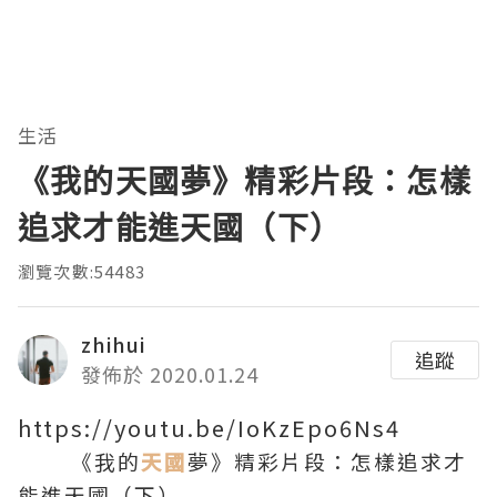
生活
《我的天國夢》精彩片段：怎樣
追求才能進天國（下）
瀏覽次數:54483
zhihui
追蹤
發佈於 2020.01.24
https://youtu.be/IoKzEpo6Ns4
《我的
天國
夢》精彩片段：怎樣追求才
能進天國（下）