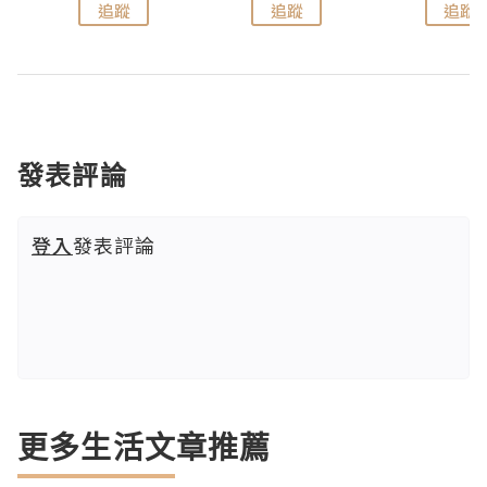
追蹤
追蹤
追蹤
發表評論
登入
發表評論
更多生活文章推薦