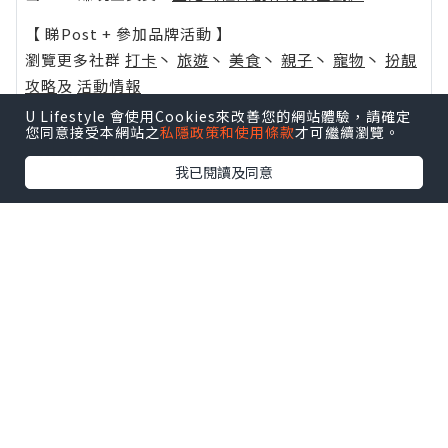
【 睇Post + 參加品牌活動 】
瀏覽更多社群
打卡
丶
旅遊
丶
美食
丶
親子
丶
寵物
丶
扮靚
攻略
及
活動情報
U Lifestyle 會使用Cookies來改善您的網站體驗，請確定
U Blog開咗WhatsApp啦！發掘更多吃喝玩樂資訊！
您同意接受本網站之
私隱政策和使用條款
才可繼續瀏覽。
Follow 我哋
！
我已閱讀及同意
相關話題
得救
進天國之路
0個讚好