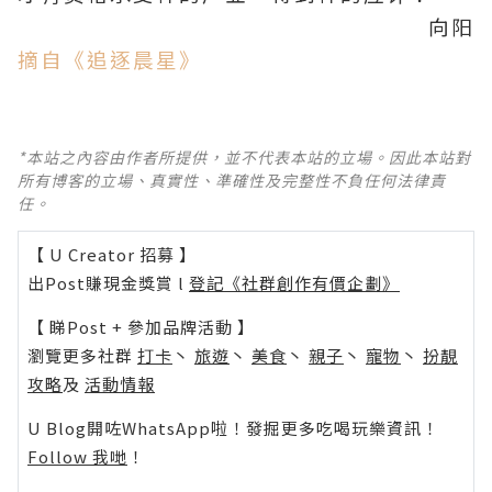
向阳
摘自《追逐晨星》
*本站之內容由作者所提供，並不代表本站的立場。因此本站對
所有博客的立場、真實性、準確性及完整性不負任何法律責
任。
【 U Creator 招募 】
出Post賺現金獎賞 l
登記《社群創作有價企劃》
【 睇Post + 參加品牌活動 】
瀏覽更多社群
打卡
丶
旅遊
丶
美食
丶
親子
丶
寵物
丶
扮靚
攻略
及
活動情報
U Blog開咗WhatsApp啦！發掘更多吃喝玩樂資訊！
Follow 我哋
！