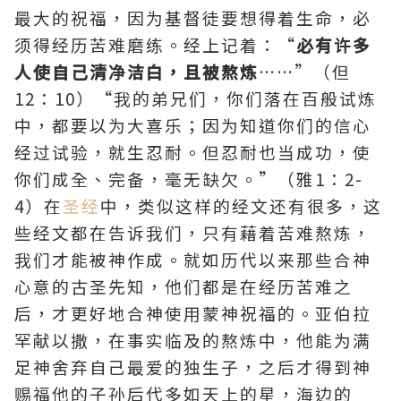
最大的祝福，因为基督徒要想得着生命，必
须得经历苦难磨练。经上记着：“
必有许多
人使自己清净洁白，且被熬炼
……”（但
12：10）“我的弟兄们，你们落在百般试炼
中，都要以为大喜乐；因为知道你们的信心
经过试验，就生忍耐。但忍耐也当成功，使
你们成全、完备，毫无缺欠。”（雅1：2-
4）在
圣经
中，类似这样的经文还有很多，这
些经文都在告诉我们，只有藉着苦难熬炼，
我们才能被神作成。就如历代以来那些合神
心意的古圣先知，他们都是在经历苦难之
后，才更好地合神使用蒙神祝福的。
亚伯拉
罕
献以撒，在事实临及的熬炼中，他能为满
足神舍弃自己最爱的独生子，之后才得到神
赐福他的子孙后代多如天上的星，海边的