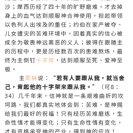
沙；摩西历经了四十年的旷野磨难，才去掉
身上的血气达到顺服神合神使用，担起带领
以色列人出埃及的重任；
约伯
在家产被夺、
儿女遭灾的苦难环境中，因着真实的信心被
成全为敬畏神远离恶的义人；彼得在跟随主
的历程中，更是历经数百次的患难熬炼，最
终为主倒钉
十字架
，达到顺服至死、爱神至
极。
主
耶稣
说：“
若有人要跟从我，就当舍
己，背起他的十字架来跟从我。
”（可8：
34）几千年来，信神就是一条艰难曲折的坎
坷路，我们都真实地体会到：苦难，是神赐
给我们最好的祝福！只有经历苦难磨练，生
命性情才能得变化；只有生命性情有变化，
才有资格承受神的产业，得到神的应许！