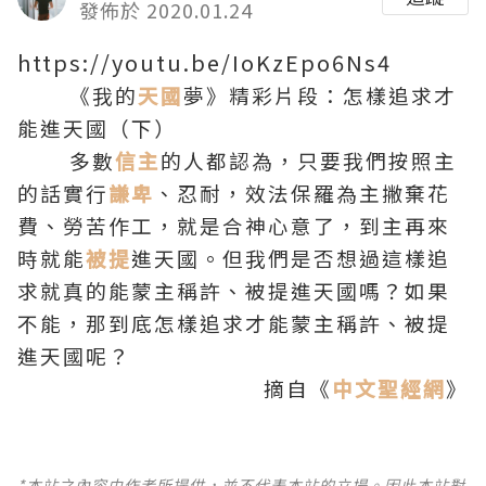
發佈於 2020.01.24
https://youtu.be/IoKzEpo6Ns4
《我的
天國
夢》精彩片段：怎樣追求才
能進天國（下）
多數
信主
的人都認為，只要我們按照主
的話實行
謙卑
、忍耐，效法保羅為主撇棄花
費、勞苦作工，就是合神心意了，到主再來
時就能
被提
進天國。但我們是否想過這樣追
求就真的能蒙主稱許、被提進天國嗎？如果
不能，那到底怎樣追求才能蒙主稱許、被提
進天國呢？
摘自《
中文聖經網
》
*本站之內容由作者所提供，並不代表本站的立場。因此本站對