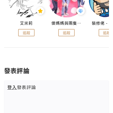
點滴
艾米莉
儍媽媽與兩隻小魔怪之家
追蹤
追蹤
追蹤
發表評論
登入
發表評論