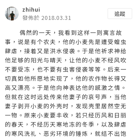
zhihui
追蹤
發佈於 2018.03.31
偶然的一天，我看到这样一则寓言故
事，说是有个农夫，他的小麦先是遭受蝗虫
肆虐，接着又是洪水侵袭。于是他祈求神给
他足够的阳光与晴天，让他的小麦不经风吹
不要受冻，也不要有虫害侵袭等等。后来一
切真如他所愿地实现了，他的农作物长得又
高又漂亮。于是他向神表达他的感激之情。
但就在这时远处传来他妻子的哀号声，当他
妻子剥开小麦的外壳时，发现壳里居然空无
一物。原来小麦要丰收，若只经历风和日丽
的春天，不经历天寒地冻的冬季，以及肆虐
的寒风洗礼、恶劣环境的锤炼，就结不出饱