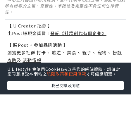
所有博客的立場、真實性、準確性及完整性不負任何法律責
任。
【 U Creator 招募 】
出Post賺現金獎賞 l
登記《社群創作有價企劃》
【 睇Post + 參加品牌活動 】
瀏覽更多社群
打卡
丶
旅遊
丶
美食
丶
親子
丶
寵物
丶
扮靚
攻略
及
活動情報
U Lifestyle 會使用Cookies來改善您的網站體驗，請確定
U Blog開咗WhatsApp啦！發掘更多吃喝玩樂資訊！
您同意接受本網站之
私隱政策和使用條款
才可繼續瀏覽。
Follow 我哋
！
我已閱讀及同意
相關話題
得救
進天國之路