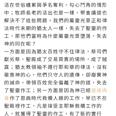
活在世俗纏累與爭名奪利、勾心鬥角的情形
中；牧師長老的活出也是一樣，聚會講道也
解決不了這些問題。我們的屬靈光景正和律
法時代末期的猶太人一樣，失去了聖靈的作
工，那他們當時為什麼屬靈光景墮落，失去
神的同在呢？
一方面是因為猶太百姓守不住律法，祭司們
獻劣祭，聖殿成了交易買賣的場所，成了賊
窩；猶太教領袖不遵行耶和華的律法，沒有
敬畏神的心，他們只守人的遺傳，卻廢棄神
的誡命，帶領百姓完全偏離了神的道，失去
了聖靈作工；另一方面是因為神已經
道成肉
身
作了恩典時代救贖人類的工作，早已不在
聖殿裡作工，凡是接受主
耶穌
救贖工作的
人，就獲得了聖靈的作工，有了新的實行