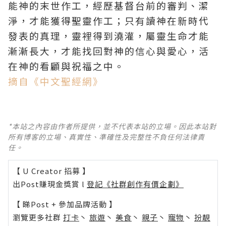
能神的末世作工，經歷基督台前的審判、潔
淨，才能獲得聖靈作工；只有讀神在新時代
發表的真理，靈裡得到澆灌，屬靈生命才能
漸漸長大，才能找回對神的信心與愛心，活
在神的看顧與祝福之中。
摘自《中文聖經網》
*本站之內容由作者所提供，並不代表本站的立場。因此本站對
所有博客的立場、真實性、準確性及完整性不負任何法律責
任。
【 U Creator 招募 】
出Post賺現金獎賞 l
登記《社群創作有價企劃》
【 睇Post + 參加品牌活動 】
瀏覽更多社群
打卡
丶
旅遊
丶
美食
丶
親子
丶
寵物
丶
扮靚