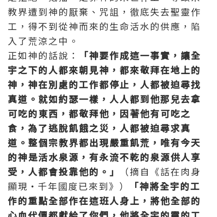
教界遭到神的厭棄、咒詛，徹底失去聖靈作
工，得不到從神而來的生命活水的供應，陷
入了荒涼之中。
正如神的話說：
「神要作成這一事實，讓全
宇之下的人都來朝見神，都來敬拜在地上的
神，神在別處的工作都停止，人都被迫尋找
真道。就如約瑟一樣，人人都到他那兒去拿
可吃的東西，都敬拜他，因著他有可吃之
食，為了逃脫飢餓之災，人都被迫尋求真
道。整個宗教界都出現嚴重飢荒，唯有今天
的神是活水泉源，有永流不乾的泉源供人享
受，人都會投靠他的。」
（摘自《話在肉身
顯現·千年國度已來到》）
「神將全宇的工
作的重點全部作在這班人身上，將他全部的
心血代價都獻給了你們，他將全宇的靈的工