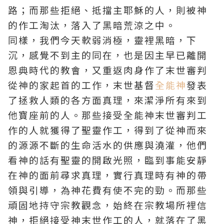
路；而那些拒絕、抵擋
主耶穌
的人，則被神
的作工淘汰，落入了黑暗荒涼之中。
同樣，我們今天軟弱消極，靈裡黑暗，下
沉，感覺不到主的同在，也是因主早已離開
恩典時代的教會，又重返肉身作了末世審判
從神的家起首的工作，末世基督
全能神
發表
了拯救人類的各方面真理，來潔淨所有來到
他寶座前的人。那些接受全能神末世審判工
作的人就獲得了聖靈作工，得到了從神而來
的源源不斷的生命活水的供應與澆灌，他們
看神的話有聖靈的開啟光照，臨到事能安靜
在神的面前尋求真理，實行真理時有神的帶
領與引導，為神花費有使不完的勁。而那些
頑固地持守宗教觀念，始終在宗教場所裡信
神，拒絕接受神末世作工的人，就落在了黑