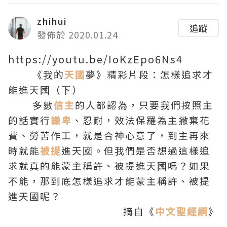
zhihui
追蹤
發佈於 2020.01.24
https://youtu.be/IoKzEpo6Ns4
《我的
天國
夢》精彩片段：怎樣追求才
能進天國（下）
多數
信主
的人都認為，只要我們按照主
的話實行
謙卑
、忍耐，效法保羅為主撇棄花
費、勞苦作工，就是合神心意了，到主再來
時就能
被提
進天國。但我們是否想過這樣追
求就真的能蒙主稱許、被提進天國嗎？如果
不能，那到底怎樣追求才能蒙主稱許、被提
進天國呢？
摘自《
中文聖經網
》