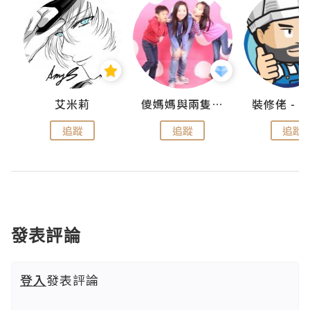
點滴
艾米莉
儍媽媽與兩隻小魔怪之家
追蹤
追蹤
追蹤
發表評論
登入
發表評論