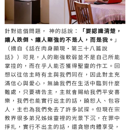
針對這個問題， 神的話說：
「要認識清楚，
讓人跌倒、讓人剛強的不是人，而是我。
」
（摘自《話在肉身顯現·第三十八篇說
話》）可見，人的剛強軟弱並不是自己所能
掌控的，而在乎人能否獲得聖靈的作工。回
想以往信主時有主與我們同在，因此對主充
滿信心與愛心，無論我們在生活中臨到什麼
難處，只要
禱告
主，主就會賜給我們平安喜
樂，我們也能實行出主的話，饒恕人、包容
人，主也為我們免去了許多試探。但現在宗
教界很多弟兄姊妹靈裡的光景下沉，在罪中
掙扎，實行不出主的話，還貪戀肉體享受，