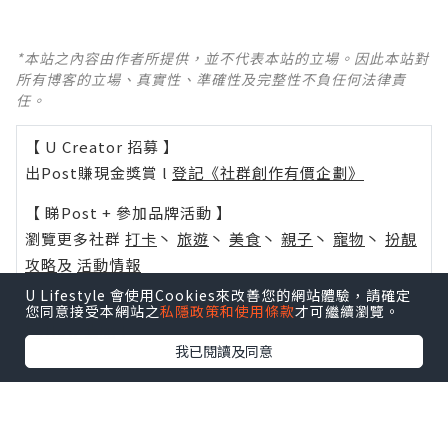
*本站之內容由作者所提供，並不代表本站的立場。因此本站對
所有博客的立場、真實性、準確性及完整性不負任何法律責
任。
【 U Creator 招募 】
出Post賺現金獎賞 l
登記《社群創作有價企劃》
【 睇Post + 參加品牌活動 】
瀏覽更多社群
打卡
丶
旅遊
丶
美食
丶
親子
丶
寵物
丶
扮靚
攻略
及
活動情報
U Lifestyle 會使用Cookies來改善您的網站體驗，請確定
U Blog開咗WhatsApp啦！發掘更多吃喝玩樂資訊！
您同意接受本網站之
私隱政策和使用條款
才可繼續瀏覽。
Follow 我哋
！
我已閱讀及同意
相關話題