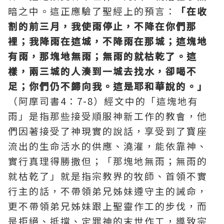
暗之中。這正應驗了
聖經
上的預言：
「在收
割的前三月，我使雨停止，不降在你們那
裡；我降雨在這城，不降雨在那城；這塊地
有雨，那塊地無雨；無雨的就枯乾了。這
樣，兩三城的人湊到一城去找水，卻喝不
足；你們仍不歸向我。這是耶和華說的。」
（阿摩司書4：7-8）經文中的「這塊地有
雨」是指那些接受順服神新工作的教會，他
們因著接受了神現實的說話，享受到了寶座
流出的生命活水的供應、澆灌，能依靠神、
實行真理得勝撒但；「那塊地無雨；無雨的
就枯乾了」就是指宗教界的牧師、首領不實
行主的話，不帶領弟兄姊妹遵守主的誡命，
更不帶領弟兄姊妹跟上聖靈作工的步伐，而
是拒絕、抵擋、定罪神的末世作工，導致宗