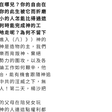
在哪兒？你的自由在
你的此生被它而折磨
小的人怎能比得過這
何時能完成神的工
地走呢？為何不留下
進入（八）》）神的
神是造物的主，我們
樂而背叛神、棄絕
勢力的圍攻，以及各
論工作如何艱辛，他
抬，能有機會跟隨神追
中共的淫威之下，無
人！第二天，楊沙把
的父母在陪兒女玩
神的人連這點權利都