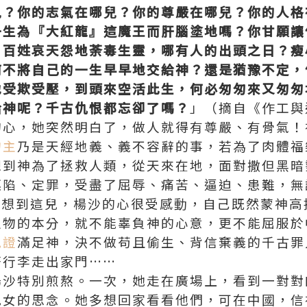
兒？你的志氣在哪兒？你的尊嚴在哪兒？你的人格
一生為『大紅龍』這魔王而肝腦塗地嗎？你甘願讓
，百姓哀天怨地荼毒生靈，哪有人的出頭之日？瘦
何不將自己的一生早早地交給神？還是猶豫不定，
地受欺受壓，到頭來空活此生，何必匆匆來又匆匆
給神呢？千古仇恨都忘卻了嗎？
」（摘自《作工與
的心，她突然明白了，做人就得有尊嚴、有骨氣！
物主
乃是天經地義、義不容辭的事，若為了肉體福
想到神為了拯救人類，從天來在地，面對撒但黑暗
誣陷、定罪，受盡了屈辱、痛苦、逼迫、患難，無
…想到這兒，楊沙的心很受感動，自己既然蒙神高
之物的本分，就不能辜負神的心意，更不能屈服於
見證
滿足神，決不做苟且偷生、背信棄義的千古罪
著行李走出家門……
楊沙特別煎熬。一次，她走在廣場上，看到一對對
兒女的思念。她多想回家看看他們，可在中國，信