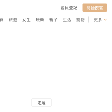
會員登記
開始撰寫
食
旅遊
女生
玩樂
親子
生活
寵物
行山
更多
打卡
追蹤