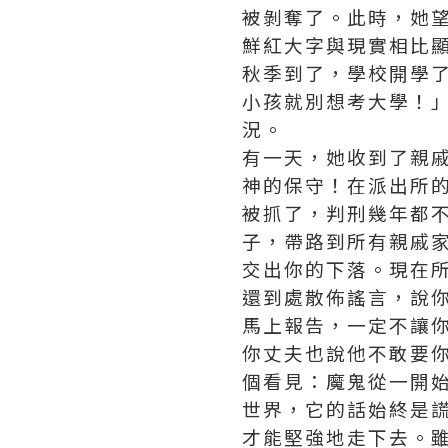
被剝奪了。此時，她
鮮紅大字與現實相比
秋季到了，學校開學
小孩就別想考大學！
況。
有一天，她收到了親
神的保守！在派出所
被抓了，判刑幾年都
子，帶路到所有親戚
交出你的下落。現在
還到處散佈謠言，說
馬上報告，一定不讓
你丈夫也說他不敢要
個看見：魔鬼從一開
世界，它的話始終是
才能堅強地走下去。