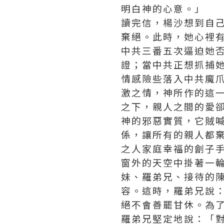
明白神的心意。」
讀完信，楊沙想到自
棄絕。此時，她心裡
中共三番五次逼迫她
證；當中共正想抓捕
情感險些落入中共魔
激之情，神所作的這
之下，親人之間的愛
神的邪惡實質，它賊
係，讓所有的親人都
之人家庭幸福的劊子
窗外的天空中掛著一
妹、羅弟兄、接待的
容。這時，羅弟兄說
絕不會善罷甘休。為
羅弟兄堅定地說：「