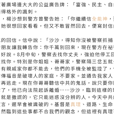
望著廣場邊大大的公益廣告牌：「富強、民主、自
顯得格外的諷刺。
了，楊沙想到警方曾警告她：「你繼續信
全能神
，
」她很想回家看看，但又不敢冒然回去，便寫封信
戚的回信。信中說：「沙沙，得知你沒被警察抓捕
的朋友讓我轉告你：你千萬別回來，現在警方在祕
不好說。8月中旬，警察去找你丈夫，強迫他停工
家找你。特別是你姐姐、哥哥家，警察隔三岔五就
所有親戚家你都不能去，他們的手機全被監控了，
你傳福音是破壞人的家庭，不要家。並通告我家人
你再逃走。現在你哥哥聽信中共的鬼話，說只要你
你了，他已向法院起訴離婚……沙沙，臨到這樣的
始就是撒謊的，它只能迷惑沒分辨的人。今天中共
謊言，遲早會被識破的。基督是
真理
、道路、生命
雖然臨到這些事都不合我們的觀念，但這裡有真理