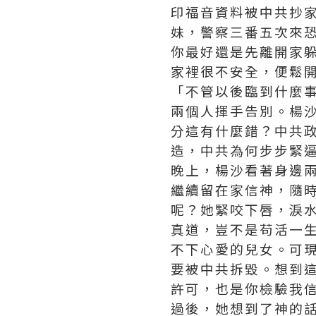
印福音資料被中共抄
妹，警察三番五次來
你最好還是先離開家
家裡很不安全，便鬆
「不管以後臨到什麼
兩個人揮手告別。楊
分這有什麼錯？中共
造，中共為何步步緊
晚上，楊沙看著身邊
繼續留在家信神，隨
呢？她緊咬下唇，淚
真道，豈不是苟活一
不下心愛的兒女。可
要被中共拆毀。想到
許可，也是你檢驗我
過後，她想到了神的