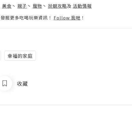
丶
美食
丶
親子
丶
寵物
丶
扮靚攻略
及
活動情報
p啦！發掘更多吃喝玩樂資訊！
Follow 我哋
！
幸福的家庭
收藏