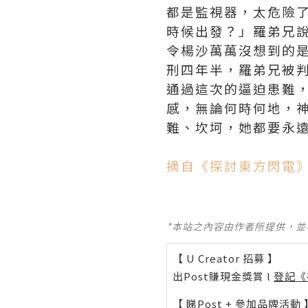
都是監視器，太危險
時候出發？」羅弟兄
令楊沙萬萬沒想到的
刑四年半，羅弟兄被
通過這次的逼迫患難
感，無論何時何地，
難、坎坷，她都要永
摘自《探討東方閃電
*本站之內容由作者所提供，
【 U Creator 招募 】
出Post賺現金獎賞 l
登記《
【 睇Post + 參加品牌活動 