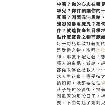
中嗎？你的心志在哪
哪兒？你甘願讓你的
死嗎？淵面混沌黑暗
殘忍的暴君魔鬼？為
作？就這樣毫無目標
點什麼寶貴之物而獻
每一句話都敲打著她
是受造之物，敬拜
造
神，那就不配活著！
種人的棄絕、毀謗、
都從未停止拯救人…
求人生正道，盡受造
論如何，她都要站住
孩子託付公婆後，拎
剛離家的那段日子，
耍，不由勾起了她對