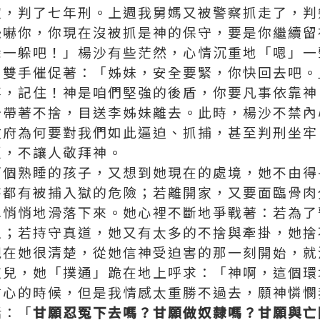
家，判了七年刑。上週我舅媽又被警察抓走了，判
恐嚇你，你現在沒被抓是神的保守，要是你繼續留
躲一躲吧！」楊沙有些茫然，心情沉重地「嗯」一
開雙手催促著：「姊妹，安全要緊，你快回去吧。
事，記住！神是咱們堅強的後盾，你要凡事依靠神
沙帶著不捨，目送李姊妹離去。此時，楊沙不禁內
政府為何要對我們如此逼迫、抓捕，甚至判刑坐牢
逼，不讓人敬拜神。
兩個熟睡的孩子，又想到她現在的處境，她不由得
時都有被捕入獄的危險；若離開家，又要面臨骨肉
水悄悄地滑落下來。她心裡不斷地爭戰著：若為了
生；若持守真道，她又有太多的不捨與牽掛，她捨
現在她很清楚，從她信神受迫害的那一刻開始，就
這兒，她「撲通」跪在地上呼求：「神啊，這個環
信心的時候，但是我情感太重勝不過去，願神憐憫
話：「
甘願忍冤下去嗎？甘願做奴隸嗎？甘願與亡