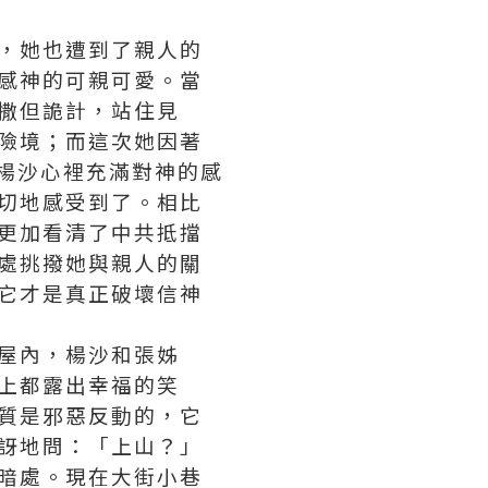
，她也遭到了親人的
感神的可親可愛。當
撒但詭計，站住見
險境；而這次她因著
楊沙心裡充滿對神的感
切地感受到了。相比
更加看清了中共抵擋
處挑撥她與親人的關
它才是真正破壞信神
屋內，楊沙和張姊
上都露出幸福的笑
質是邪惡反動的，它
訝地問：「上山？」
暗處。現在大街小巷