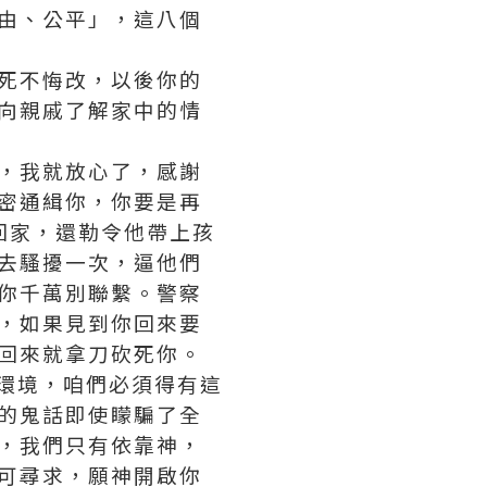
由、公平」，這八個
死不悔改，以後你的
向親戚了解家中的情
，我就放心了，感謝
密通緝你，你要是再
回家，還勒令他帶上孩
去騷擾一次，逼他們
你千萬別聯繫。警察
，如果見到你回來要
回來就拿刀砍死你。
環境，咱們必須得有這
的鬼話即使矇騙了全
，我們只有依靠神，
可尋求，願神開啟你