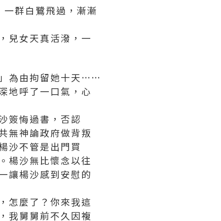
一群白鷺飛過，漸漸
，兒女天真活潑，一
」為由拘留她十天……
深地呼了一口氣，心
沙簽悔過書，否認
共無神論政府做背叛
楊沙不管是出門買
。楊沙無比懷念以往
一讓楊沙感到安慰的
，怎麼了？你來我這
，我舅舅前不久因複