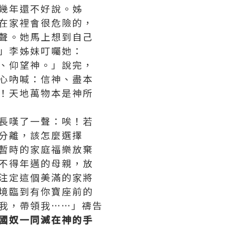
幾年還不好說。姊
在家裡會很危險的，
聲。她馬上想到自己
」李姊妹叮囑她：
、仰望神。」說完，
心吶喊：信神、盡本
！天地萬物本是神所
長嘆了一聲：唉！若
分離，該怎麼選擇
暫時的家庭福樂放棄
不得年邁的母親，放
注定這個美滿的家將
境臨到有你寶座前的
我，帶領我……」禱告
國奴一同滅在神的手