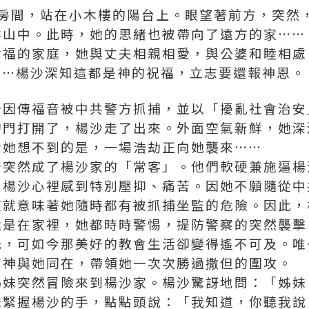
，站在小木樓的陽台上。眼望著前方，突然，
群山中。此時，她的思緒也被帶向了遠方的家……
幸福的家庭，她與丈夫相親相愛，與公婆和睦相處
……楊沙深知這都是神的祝福，立志要還報神恩。
沙因傳福音被中共警方抓捕，並以「擾亂社會治安
的門打開了，楊沙走了出來。外面空氣新鮮，她深
令她想不到的是，一場浩劫正向她襲來……
牙突然成了楊沙家的「常客」。他們軟硬兼施逼楊
，楊沙心裡感到特別壓抑、痛苦。因她不願隨從中
這就意味著她隨時都有被抓捕坐監的危險。因此，
還是在家裡，她都時時警惕，提防警察的突然襲擊
光，可如今那美好的教會生活卻變得遙不可及。唯
有神與她同在，帶領她一次次勝過撒但的圍攻。
姊妹突然冒險來到楊沙家。楊沙驚訝地問：「姊妹
妹緊握楊沙的手，點點頭說：「我知道，你聽我說