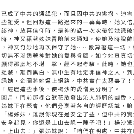
己已成了中共的通緝犯，而且因中共的挑撥、迫害
有些難受。但回想這一路過來的一幕幕時，她又倍
否認神，放棄信仰時，是神的話一次次帶領她識破
她時，神又藉著姊妹冒險前來通知，使她及時脫離
爪，神又奇妙地再次保守了她……數算著這一切，
一切無不滲透著神對她的愛與眷顧，如今她真真切
卻顯得那麼地不堪一擊，經不起考驗。此時，她也
喊捉賊，顛倒黑白、無中生有地定罪信神之人，到
棄絕她，企圖將她逼上絕路，中共實在太惡毒了！
手！經歷這些事後，使楊沙的愛憎更分明了。
輪圓月，門前那棵合歡花散發出沁人肺腑的幽香。
陳姊妹正在聚會，他們分享著各自的經歷認識，臉
：「楊姊妹，雖說你現在是安全了些，但中共的實
了安全起見，你還是上山去躲一陣子吧！」楊沙驚
對，上山去！」張姊妹說：「咱們在明處，中共在