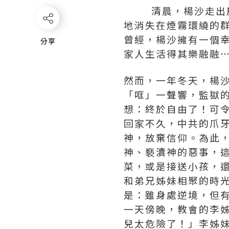
清晨，楊沙走出房間
地消失在煙霧環繞的
曾經，楊沙擁有一個
分享
分享
家人生活得其樂融融
然而，一年冬天，楊
「哐」一聲響，監獄
想：終於自由了！可
回家不久，中共的爪
神，放棄信仰。為此
神、褻瀆神的惡事，
菜，或是接送小孩，
和弟兄姊妹相聚的時
是：雖身處逆境，但
一天傍晚，教會的李
兒太危險了！」李姊