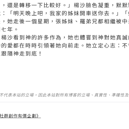
了，還是轉移一下比較好。」楊沙臉色凝重，默默
說：「明天晚上吧，我家的姊妹開車送你去。」「
是，她走後一個星期，張姊妹、羅弟兄都相繼被中
判七年。
，楊沙看到神的許多作為，她也體嘗到神對她真誠
神的愛都在時時引領著她向前走。她立定心志：不
遠跟隨神走到底！
》
並不代表本站的立場。因此本站對所有博客的立場、真實性、準確性
社群創作有價企劃》
】