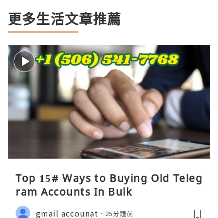
更多生活文章推薦
Top 15# Ways to Buying Old Teleg
ram Accounts In Bulk
gmail accounat
25分鐘前