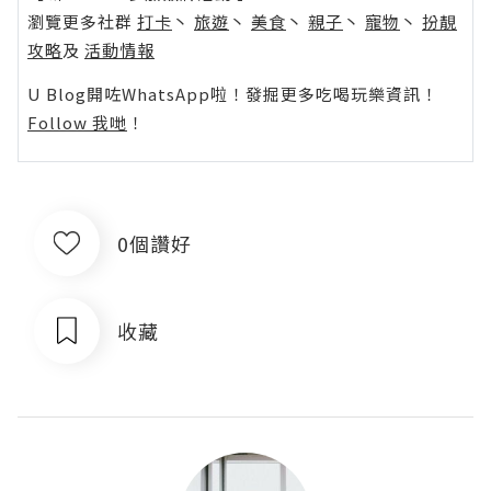
瀏覽更多社群
打卡
丶
旅遊
丶
美食
丶
親子
丶
寵物
丶
扮靚
攻略
及
活動情報
U Blog開咗WhatsApp啦！發掘更多吃喝玩樂資訊！
Follow 我哋
！
0個讚好
收藏