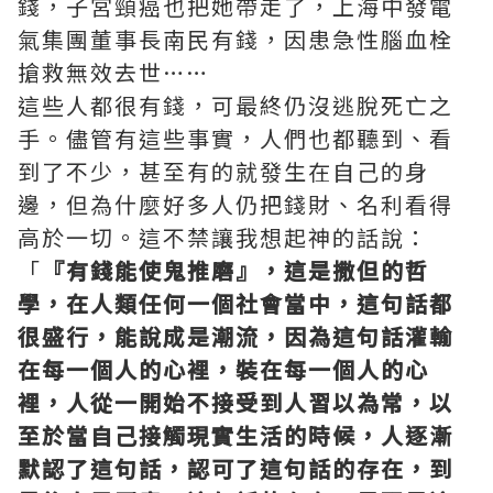
錢，子宮頸癌也把她帶走了，上海中發電
氣集團董事長南民有錢，因患急性腦血栓
搶救無效去世……
這些人都很有錢，可最終仍沒逃脫死亡之
手。儘管有這些事實，人們也都聽到、看
到了不少，甚至有的就發生在自己的身
邊，但為什麼好多人仍把錢財、名利看得
高於一切。這不禁讓我想起神的話說：
「
『有錢能使鬼推磨』，這是撒但的哲
學，在人類任何一個社會當中，這句話都
很盛行，能說成是潮流，因為這句話灌輸
在每一個人的心裡，裝在每一個人的心
裡，人從一開始不接受到人習以為常，以
至於當自己接觸現實生活的時候，人逐漸
默認了這句話，認可了這句話的存在，到