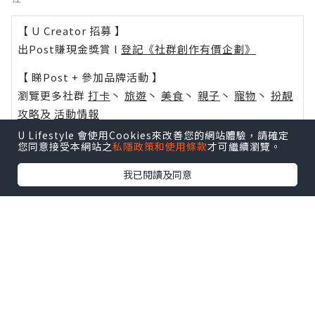
【 U Creator 招募 】
出Post賺現金獎賞 l
登記《社群創作有價企劃》
【 睇Post + 參加品牌活動 】
瀏覽更多社群
打卡
丶
旅遊
丶
美食
丶
親子
丶
寵物
丶
扮靚
攻略
及
活動情報
U Lifestyle 會使用Cookies來改善您的網站體驗，請確定
U Blog開咗WhatsApp啦！發掘更多吃喝玩樂資訊！
您同意接受本網站之
私隱政策和使用條款
才可繼續瀏覽。
Follow 我哋
！
我已閱讀及同意
相關話題
得救
進天國之路