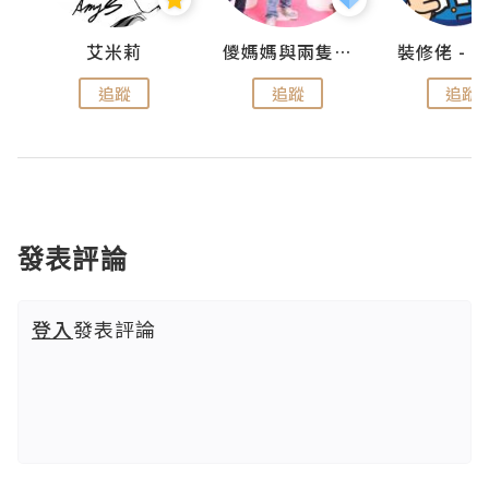
點滴
艾米莉
儍媽媽與兩隻小魔怪之家
追蹤
追蹤
追蹤
發表評論
登入
發表評論