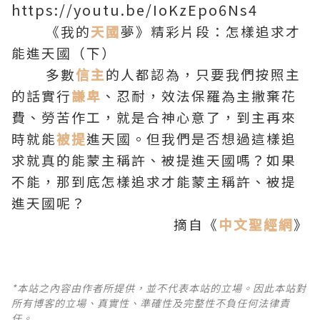
https://youtu.be/IoKzEpo6Ns4
《我的
天國
夢》精彩片段：怎樣追求才
能進天國（下）
多數
信主
的人都認為，只要我們按照主
的話實行
謙卑
、忍耐，效法保羅為主撇棄花
費、勞苦作工，就是合神心意了，到主再來
時就能
被提
進天國。但我們是否想過這樣追
求就真的能蒙主稱許、被提進天國嗎？如果
不能，那到底怎樣追求才能蒙主稱許、被提
進天國呢？
摘自《
中文聖經網
》
*本站之內容由作者所提供，並不代表本站的立場。因此本站對
所有博客的立場、真實性、準確性及完整性不負任何法律責
任。