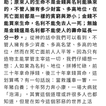
助；原來人的生命不是金錢與名利能換來
的，不管人擁有多少財富、多高地位，在
死亡面前都是一樣的貧窮與渺小；金錢不
能買來生命，名利不能免去人一死；無論
是金錢還是名利都不能使人的壽命延長一
分一秒。
」從神的話中我們可以看到，不
管人擁有多少資產、多高名望、多高的地
位，然而在死亡面前人人平等。因為只有
造物主能掌管主宰這一切，我們仔細想一
想：人如果為名利、地位，拼搏忙碌，前
三十年拿命掙錢，後三十年拿錢買命，這
划算嗎？有一句話說：當救護車一響，一
年豬白養；十年努力奔小康，一場大病就
「泡湯」。其實這個道理或許很多人也都
知道，但是在如今這個邪惡的世界上活