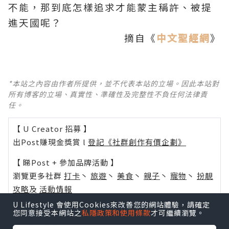
不能，那到底怎樣追求才能蒙主稱許、被提
進天國呢？
摘自《
中文聖經網
》
*本站之內容由作者所提供，並不代表本站的立場。因此本站對
所有博客的立場、真實性、準確性及完整性不負任何法律責
任。
【 U Creator 招募 】
出Post賺現金獎賞 l
登記《社群創作有價企劃》
【 睇Post + 參加品牌活動 】
瀏覽更多社群
打卡
丶
旅遊
丶
美食
丶
親子
丶
寵物
丶
扮靚
攻略
及
活動情報
U Lifestyle 會使用Cookies來改善您的網站體驗，請確定
U Blog開咗WhatsApp啦！發掘更多吃喝玩樂資訊！
您同意接受本網站之
私隱政策和使用條款
才可繼續瀏覽。
Follow 我哋
！