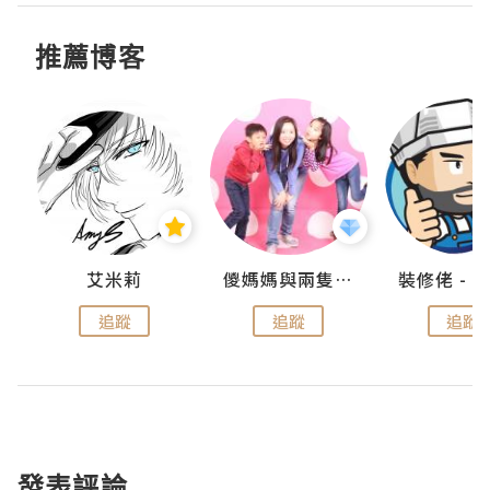
推薦博客
點滴
艾米莉
儍媽媽與兩隻小魔怪之家
追蹤
追蹤
追蹤
發表評論