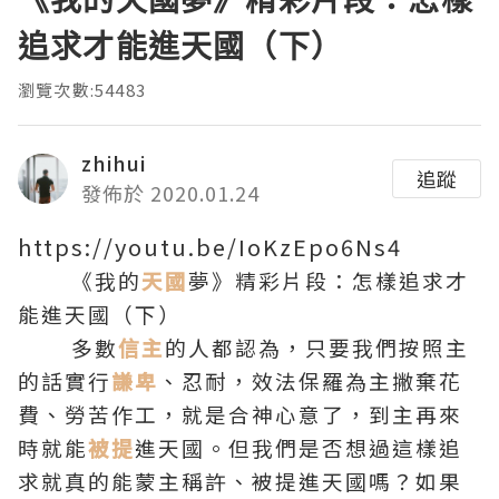
追求才能進天國（下）
瀏覽次數:54483
zhihui
追蹤
發佈於 2020.01.24
https://youtu.be/IoKzEpo6Ns4
《我的
天國
夢》精彩片段：怎樣追求才
能進天國（下）
多數
信主
的人都認為，只要我們按照主
的話實行
謙卑
、忍耐，效法保羅為主撇棄花
費、勞苦作工，就是合神心意了，到主再來
時就能
被提
進天國。但我們是否想過這樣追
求就真的能蒙主稱許、被提進天國嗎？如果