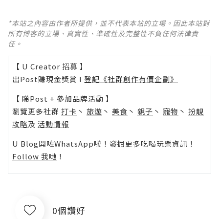
*本站之內容由作者所提供，並不代表本站的立場。因此本站對
所有博客的立場、真實性、準確性及完整性不負任何法律責
任。
【 U Creator 招募 】
出Post賺現金獎賞 l
登記《社群創作有價企劃》
【 睇Post + 參加品牌活動 】
瀏覽更多社群
打卡
丶
旅遊
丶
美食
丶
親子
丶
寵物
丶
扮靚
攻略
及
活動情報
U Blog開咗WhatsApp啦！發掘更多吃喝玩樂資訊！
Follow 我哋
！
0個讚好