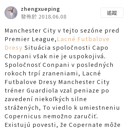
zhengxueping
追蹤
發佈於 2018.06.08
Manchester City v tejto sezóne pred
Premier League,
Lacné Futbalove
Dresy
Situácia spoločnosti Capo
Chopani však nie je uspokojivá.
Spoločnosť Conpani v posledných
rokoch trpí zraneniami, Lacné
Futbalove Dresy Manchester City
tréner Guardiola vzal peniaze po
zavedení niekoľkých silne
strážených, To viedlo k umiestneniu
Copernicus nemožno zaručiť.
Existujú povesti, že Copernate môže