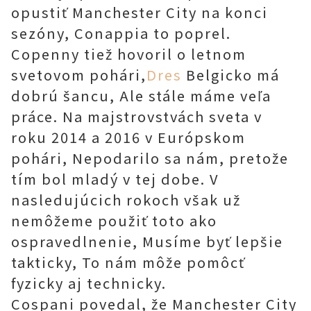
opustiť Manchester City na konci
sezóny, Conappia to poprel.
Copenny tiež hovoril o letnom
svetovom pohári,
Dres
Belgicko má
dobrú šancu, Ale stále máme veľa
práce. Na majstrovstvách sveta v
roku 2014 a 2016 v Európskom
pohári, Nepodarilo sa nám, pretože
tím bol mladý v tej dobe. V
nasledujúcich rokoch však už
nemôžeme použiť toto ako
ospravedlnenie, Musíme byť lepšie
takticky, To nám môže pomôcť
fyzicky aj technicky.
Cospani povedal, že Manchester City