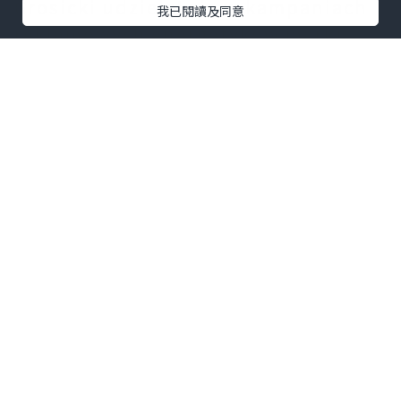
Grosicki udzielał się w kampaniach
我已閱讀及同意
reklamowych energetyków marki
własnej Żabki i Freshmarketu.
Reklamuje także olej silnikowy Venol
i telewizory Manta.
Dziś koszulka z zeszłego,
mistrzowskiego sezonu,
Koszulki
Legii Warszawa. Legia w tym roku
obchodzi 100. lecie klubu, a koszulki
zaprojektowane są w nawiązaniu do
historycznych strojów Legionistów.
Koszulka, którą otrzymałem ma
numer 22 i należała do
Kaspera Hämäläinena, który
przeszedł do stołecznego klubu z