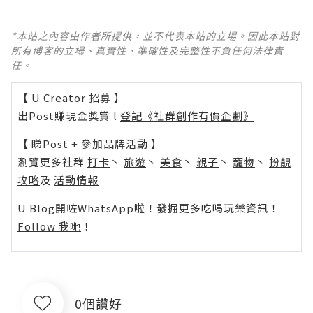
*本站之內容由作者所提供，並不代表本站的立場。因此本站對
所有博客的立場、真實性、準確性及完整性不負任何法律責
任。
【 U Creator 招募 】
出Post賺現金獎賞 l
登記《社群創作有價企劃》
【 睇Post + 參加品牌活動 】
瀏覽更多社群
打卡
丶
旅遊
丶
美食
丶
親子
丶
寵物
丶
扮靚
攻略
及
活動情報
U Blog開咗WhatsApp啦！發掘更多吃喝玩樂資訊！
Follow 我哋
！
0個讚好