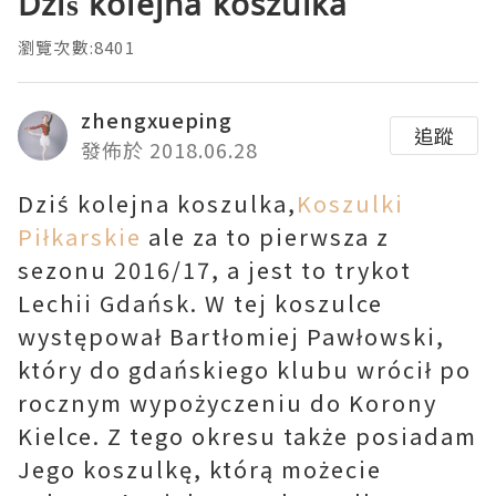
Dziś kolejna koszulka
瀏覽次數:8401
zhengxueping
追蹤
發佈於 2018.06.28
Dziś kolejna koszulka,
Koszulki
Piłkarskie
ale za to pierwsza z
sezonu 2016/17, a jest to trykot
Lechii Gdańsk. W tej koszulce
występował Bartłomiej Pawłowski,
który do gdańskiego klubu wrócił po
rocznym wypożyczeniu do Korony
Kielce. Z tego okresu także posiadam
Jego koszulkę, którą możecie