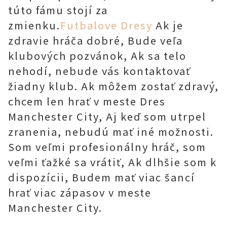
túto fámu stojí za
zmienku.
Futbalove Dresy
Ak je
zdravie hráča dobré, Bude veľa
klubových pozvánok, Ak sa telo
nehodí, nebude vás kontaktovať
žiadny klub. Ak môžem zostať zdravý,
chcem len hrať v meste Dres
Manchester City, Aj keď som utrpel
zranenia, nebudú mať iné možnosti.
Som veľmi profesionálny hráč, som
veľmi ťažké sa vrátiť, Ak dlhšie som k
dispozícii, Budem mať viac šancí
hrať viac zápasov v meste
Manchester City.