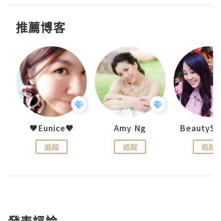
推薦博客
h 夏沫
♥Eunice♥
Amy Ng
追蹤
追蹤
追蹤