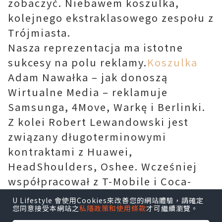
zobaczyć. Niebawem koszulka,
kolejnego ekstraklasowego zespołu z
Trójmiasta.
Nasza reprezentacja ma istotne
sukcesy na polu reklamy.
Koszulka
Adam Nawałka – jak donoszą
Wirtualne Media – reklamuje
Samsunga, 4Move, Warkę i Berlinki.
Z kolei Robert Lewandowski jest
związany długoterminowymi
kontraktami z Huawei,
HeadShoulders, Oshee. Wcześniej
współpracował z T-Mobile i Coca-
Colą. Z kolei Kamil Glik jest twarzą
U Lifestyle 會使用Cookies來改善您的網站體驗，請確定
您同意接受本網站之
私隱政策和使用條款
才可繼續瀏覽。
Rexony i Blachotrapezu. Kamil