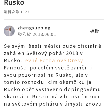
Rusko
瀏覽次數:1323
zhengxueping
追蹤
發佈於 2018.06.01
Se svými šesti měsíci bude oficiálně
zahájen Světový pohár 2018 v
Rusko.
Levné Fotbalové Dresy
Fanoušci po celém světě zaměřili
svou pozornost na Rusko, ale v
tomto rozhodujícím okamžiku je
Rusko opět vystaveno dopingovému
skandálu. Rusko má v letošním roce
na světovém poháru v úmyslu znovu