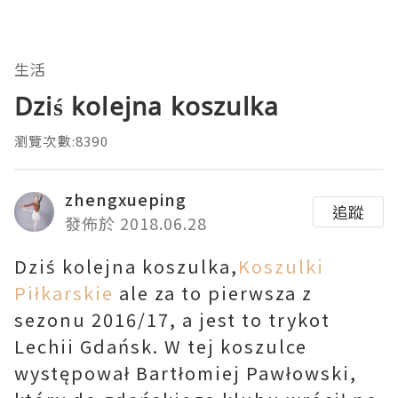
生活
Dziś kolejna koszulka
瀏覽次數:8390
zhengxueping
追蹤
發佈於 2018.06.28
Dziś kolejna koszulka,
Koszulki
Piłkarskie
ale za to pierwsza z
sezonu 2016/17, a jest to trykot
Lechii Gdańsk. W tej koszulce
występował Bartłomiej Pawłowski,