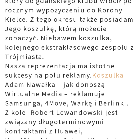
który do gdańskiego klubu wrócił po
rocznym wypożyczeniu do Korony
Kielce. Z tego okresu także posiadam
Jego koszulkę, którą możecie
zobaczyć. Niebawem koszulka,
kolejnego ekstraklasowego zespołu z
Trójmiasta.
Nasza reprezentacja ma istotne
sukcesy na polu reklamy.
Koszulka
Adam Nawałka – jak donoszą
Wirtualne Media – reklamuje
Samsunga, 4Move, Warkę i Berlinki.
Z kolei Robert Lewandowski jest
związany długoterminowymi
kontraktami z Huawei,