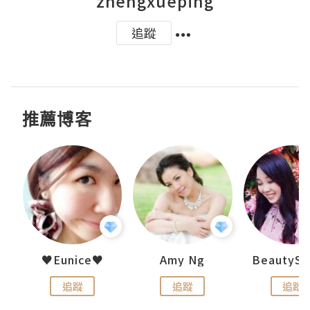
zhengxueping
追蹤
推薦博客
h 夏沫
♥Eunice♥
Amy Ng
追蹤
追蹤
追蹤