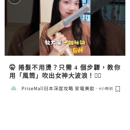
🤫 捲髮不用燙？只需 4 個步驟，教你
用「風筒」吹出女神大波浪！💇‍♀️
PriseMall日本深度攻略 家電美妝
4小時前