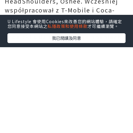
HeadShoulders, Oshee. Wcześniej
współpracował z T-Mobile i Coca-
Colą. Z kolei Kamil Glik jest twarzą
U Lifestyle 會使用Cookies來改善您的網站體驗，請確定
您同意接受本網站之
私隱政策和使用條款
才可繼續瀏覽。
Rexony i Blachotrapezu. Kamil
Grosicki udzielał się w kampaniach
我已閱讀及同意
reklamowych energetyków marki
własnej Żabki i Freshmarketu.
Reklamuje także olej silnikowy Venol
i telewizory Manta.
Dziś koszulka z zeszłego,
mistrzowskiego sezonu,
Koszulki
Legii Warszawa. Legia w tym roku
obchodzi 100. lecie klubu, a koszulki
zaprojektowane są w nawiązaniu do
historycznych strojów Legionistów.