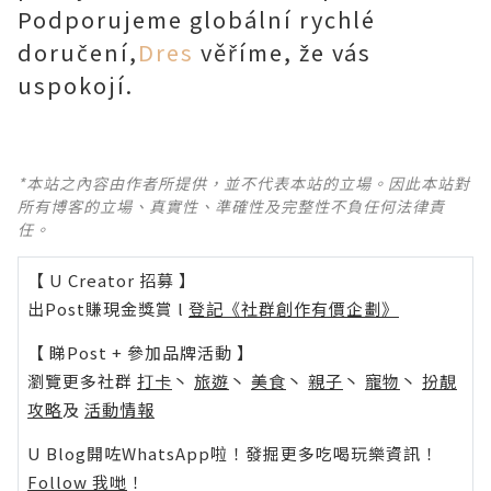
Podporujeme globální rychlé
doručení,
Dres
věříme, že vás
uspokojí.
*本站之內容由作者所提供，並不代表本站的立場。因此本站對
所有博客的立場、真實性、準確性及完整性不負任何法律責
任。
【 U Creator 招募 】
出Post賺現金獎賞 l
登記《社群創作有價企劃》
【 睇Post + 參加品牌活動 】
瀏覽更多社群
打卡
丶
旅遊
丶
美食
丶
親子
丶
寵物
丶
扮靚
攻略
及
活動情報
U Blog開咗WhatsApp啦！發掘更多吃喝玩樂資訊！
Follow 我哋
！