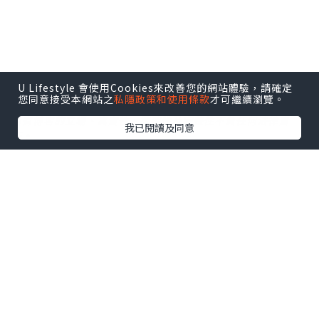
U Lifestyle 會使用Cookies來改善您的網站體驗，請確定
您同意接受本網站之
私隱政策和使用條款
才可繼續瀏覽。
*本站之內容由作者所提供，並不代表本站的立場。因此本站對
所有博客的立場、真實性、準確性及完整性不負任何法律責
我已閱讀及同意
任。
【 U Creator 招募 】
出Post賺現金獎賞 l
登記《社群創作有價企劃》
【 睇Post + 參加品牌活動 】
瀏覽更多社群
打卡
丶
旅遊
丶
美食
丶
親子
丶
寵物
丶
扮靚
攻略
及
活動情報
U Blog開咗WhatsApp啦！發掘更多吃喝玩樂資訊！
Follow 我哋
！