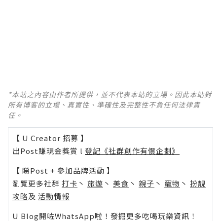
*本站之內容由作者所提供，並不代表本站的立場。因此本站對
所有博客的立場、真實性、準確性及完整性不負任何法律責
任。
【 U Creator 招募 】
出Post賺現金獎賞 l
登記《社群創作有價企劃》
【 睇Post + 參加品牌活動 】
瀏覽更多社群
打卡
丶
旅遊
丶
美食
丶
親子
丶
寵物
丶
扮靚
攻略
及
活動情報
U Blog開咗WhatsApp啦！發掘更多吃喝玩樂資訊！