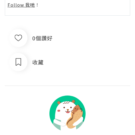
Follow 我哋
！
0個讚好
收藏