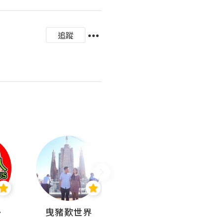
追蹤
nius
曳豬歎世界
Koalascities (^O^)! @ UTravel