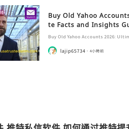
Buy Old Yahoo Accounts
te Facts and Insights G
Buy Old Yahoo Accounts 2026: Ultim
uide Yahoo Mail remains a widely r
or personal communication, profe
lajip65734
4小時前
nline subscriptions, freel
件,推特私信软件,如何通过推特