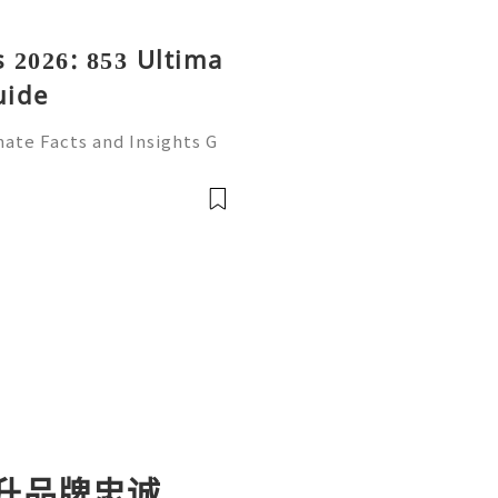
 2026: 853 Ultima
uide
ate Facts and Insights G
ecognized email service f
ssional correspondence, o
提升品牌忠诚