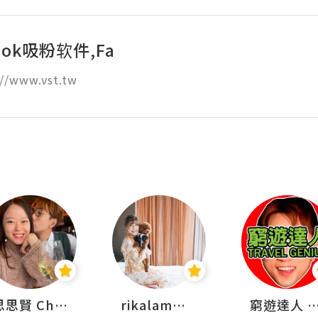
ook吸粉软件,Fa
//www.vst.tw
思思賢 ChillMyBabe
rikalammm
窮遊達人 Mr.TravelGe