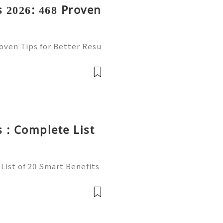
 2026: 468 Proven
oven Tips for Better Resu
mail platform for personal
ion, freelancing, online
 : Complete List
List of 20 Smart Benefits
t of online communication
ncers, businesses, and onl