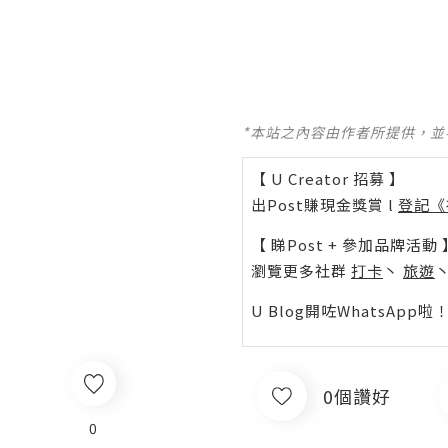
*本站之內容由作者所提供，
【 U Creator 招募 】
出Post賺現金獎賞 l
登記《
【 睇Post + 參加品牌活動 
瀏覽更多社群
打卡
丶
旅遊
U Blog開咗WhatsAp
0個讚好
0