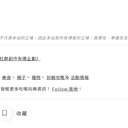
並不代表本站的立場。因此本站對所有博客的立場、真實性、準確性
社群創作有價企劃》
】
丶
美食
丶
親子
丶
寵物
丶
扮靚攻略
及
活動情報
p啦！發掘更多吃喝玩樂資訊！
Follow 我哋
！
收藏