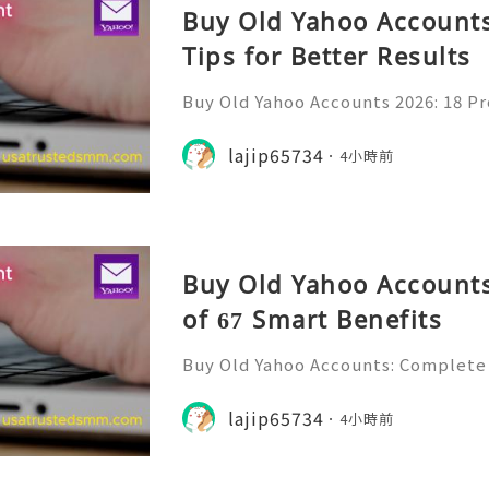
Buy Old Yahoo Accounts
Tips for Better Results
Buy Old Yahoo Accounts 2026: 18 Pr
lts Yahoo Mail remains a familiar e
messages, professional communicat
lajip65734
4小時前
projects, subscriptio
Buy Old Yahoo Accounts
of 67 Smart Benefits
Buy Old Yahoo Accounts: Complete 
Yahoo Mail has been a familiar par
for many years. Individuals, freela
lajip65734
4小時前
ine professionals us