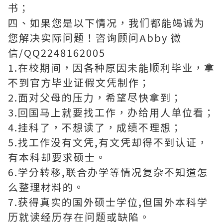
书；
四、如果您是以下情况，我们都能竭诚为
您解决实际问题！咨询顾问Abby 微
信/QQ2248162005
1.在校期间，因各种原因未能顺利毕业，拿
不到官方毕业证假文凭制作；
2.面对父母的压力，希望尽快拿到；
3.回国马上就要找工作，办给用人单位看；
4.挂科了，不想读了，成绩不理想；
5.找工作没有文凭,有文凭却得不到认证，
有本科却要求硕士。
6.学分转移,联合办学等情况复杂不知道怎
么整理材料的。
7.获得真实的国外硕士学位,但国外本科学
历就读经历存在问题或缺陷。