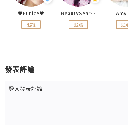
h 夏沫
♥Eunice♥
BeautySearch
Amy N
追蹤
追蹤
追蹤
發表評論
登入
發表評論