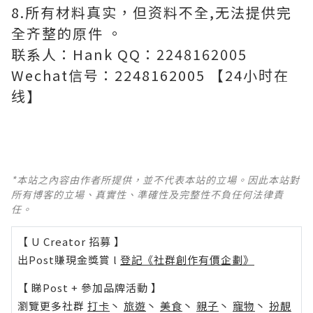
8.所有材料真实，但资料不全,无法提供完
全齐整的原件 。
联系人：Hank QQ：2248162005
Wechat信号：2248162005 【24小时在
线】
*本站之內容由作者所提供，並不代表本站的立場。因此本站對
所有博客的立場、真實性、準確性及完整性不負任何法律責
任。
【 U Creator 招募 】
出Post賺現金獎賞 l
登記《社群創作有價企劃》
【 睇Post + 參加品牌活動 】
瀏覽更多社群
打卡
丶
旅遊
丶
美食
丶
親子
丶
寵物
丶
扮靚