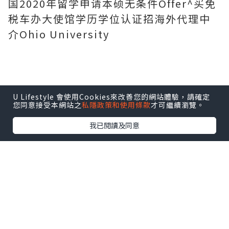
国2020年留学申请本硕无条件Offer^买免
税车办大使馆学历学位认证招海外代理中
介Ohio University
U Lifestyle 會使用Cookies來改善您的網站體驗，請確定
您同意接受本網站之
私隱政策和使用條款
才可繼續瀏覽。
我已閱讀及同意
美国毕业证咨询顾问：Hank Q-V信号：
2248162005毕业证、成绩单等(无显示点
网页快照)英国毕业证澳洲大学毕业证,新西
兰毕业证德国毕业证新加坡毕业证留信网
认证大使馆认证留信
致远教育留学回国服务中心：实体公司，