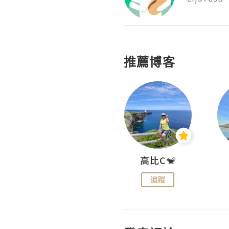
推薦博客
Nei Ho! 你好:)
高比C🐒
追蹤
追蹤