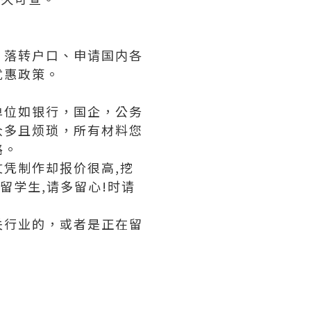
、落转户口、申请国内各
优惠政策。
单位如银行，国企，公务
众多且烦琐，所有材料您
路。
文凭制作却报价很高,挖
留学生,请多留心!时请
关行业的，或者是正在留