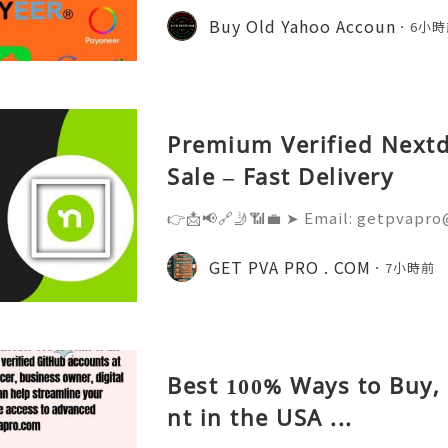
d's leading platforms for softwar
Buy Old Yahoo Accoun
6小時
ration. Millions of develo
Premium Verified Nextd
Sale – Fast Delivery
👉📩📢🔗🤳📶💼 ➤ Email: getpvapro
💼 ➤ WhatsApp: +‪1 (201) 936-5345 
@Getpvapro 👉📩📢🔗🤳📶💼 ➤ Webs
GET PVA PRO . COM
7小時前
Verified Nextdoor Accounts – Prem
Best 100% Ways to Buy,
nt in the USA ...