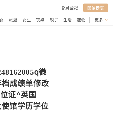
會員登記
開始撰寫
食
旅遊
女生
玩樂
親子
生活
寵物
行山
更多
打卡
162005q微
学历存档成绩单修改
位证^英国
办大使馆学历学位