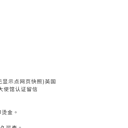
(无显示点网页快照)英国
大使馆认证留信
！
印烫金。
永久可查。