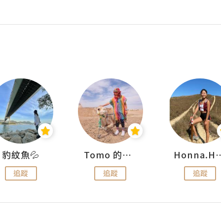
豹紋魚💦
Tomo 的快樂宇宙
Honna.
追蹤
追蹤
追蹤