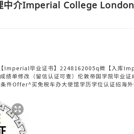
mperial College Londo
perial毕业证书】2248162005q微【入库Imp
历存档成绩单修改（留信认证可查）伦敦帝国学院毕业
条件Offer^买免税车办大使馆学历学位认证招海外代理