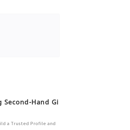
ng Second-Hand Gi
ld a Trusted Profile and
tHub is one of the worl