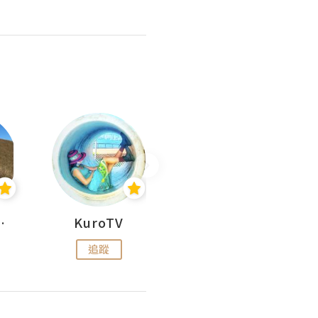
H 出走
KuroTV
Hikipedia 山上山下
追蹤
追蹤