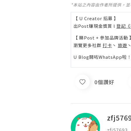
*本站之內容由作者所提供，
【 U Creator 招募 】
出Post賺現金獎賞 l
登記《
【 睇Post + 參加品牌活動 
瀏覽更多社群
打卡
丶
旅遊
U Blog開咗WhatsAp
0個讚好
zfj576
zfj57693