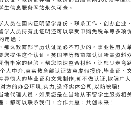
学生信息服务网站永久可查。
学人员在国内证明留学身份、联系工作、创办企业
留学人员持有此证明还可以享受申购免税车等多项
证的用途：
，那么教育部学历认证是必不可少的。事业性用人
要您提供这个认证。英国学历教育部认证所需资料
凭借丰富的经验，帮您快速整合材料，让您少走弯
良个人中介,真实教育部认证故意虚假报价,毕业证、
差异很大的毕业证和文凭制作,却不做认证,欺骗广大
对方的办公环境,实力,选择实体公司,以防被骗!
当地代理人员，如果您是在当地从事留学生服务相
理，都可以联系我们，合作共赢，共创未来！