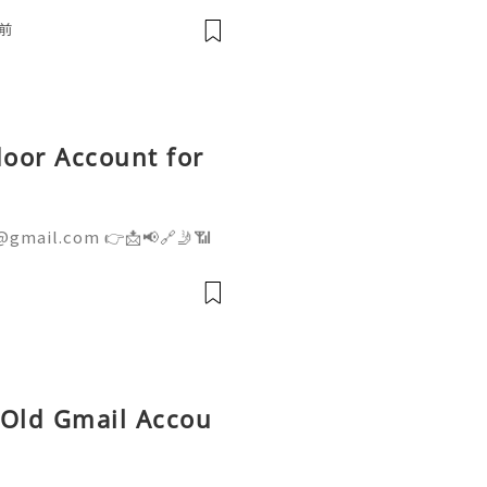
e development and collabo
前
oor Account for
@gmail.com 👉📩📢🔗🤳📶
👉📩📢🔗🤳📶💼 ➤ Telegram:
ite: getpvapro.com Buy
ium Quality at Getpvapr
 Old Gmail Accou