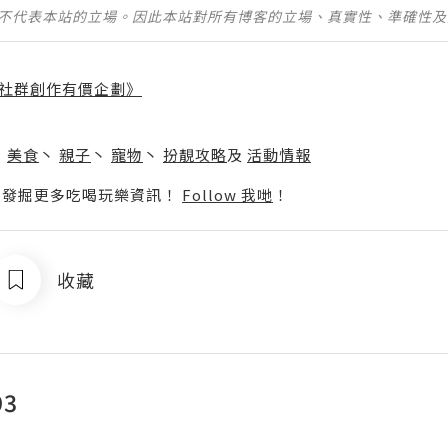
並不代表本站的立場。因此本站對所有博客的立場、真實性、準確性
社群創作有價企劃》
】
丶
美食
丶
親子
丶
寵物
丶
扮靚攻略
及
活動情報
p啦！發掘更多吃喝玩樂資訊！
Follow 我哋
！
收藏
93