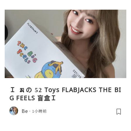
Ｉ 🍌の 52 Toys FLABJACKS THE BI
G FEELS 盲盒Ｉ
Be
1小時前