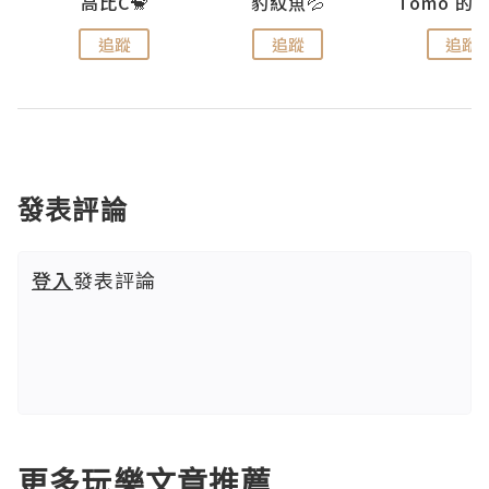
)
高比C🐒
豹紋魚💦
追蹤
追蹤
追蹤
發表評論
登入
發表評論
更多玩樂文章推薦