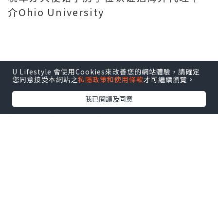
介Ohio University
U Lifestyle 會使用Cookies來改善您的網站體驗，請確定
您同意接受本網站之
私隱政策和使用條款
才可繼續瀏覽。
我已閱讀及同意
美国毕业证咨询顾问：Hank Q-V信号：
2248162005毕业证、成绩单等(无显示点
网页快照)英国毕业证澳洲大学毕业证,新西
兰毕业证德国毕业证新加坡毕业证留信网
认证大使馆认证留信
致远教育留学回国服务中心：实体公司，
注册经营，行业标杆，精益求精！
专注加拿大地区，为加拿大留学肄业生提