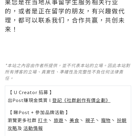
果您是在当地从事留学生服务相关行业
的，或者是正在留学的朋友，有兴趣做代
理，都可以联系我们，合作共赢，共创未
来！
*本站之內容由作者所提供，並不代表本站的立場。因此本站對
所有博客的立場、真實性、準確性及完整性不負任何法律責
任。
【 U Creator 招募 】
出Post賺現金獎賞 l
登記《社群創作有價企劃》
【 睇Post + 參加品牌活動 】
瀏覽更多社群
打卡
丶
旅遊
丶
美食
丶
親子
丶
寵物
丶
扮靚
攻略
及
活動情報