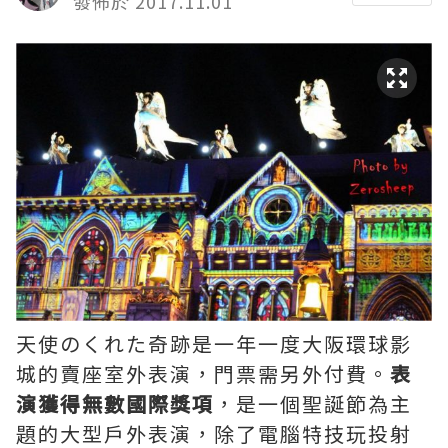
發佈於 2017.11.01
天使のくれた奇跡是一年一度大阪環球影
城的賣座室外表演，門票需另外付費。
表
演獲得無數國際獎項
，是一個聖誕節為主
題的大型戶外表演，除了電腦特技玩投射