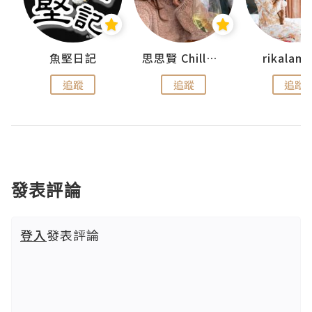
urnal
魚堅日記
思思賢 ChillMyBabe
rikala
追蹤
追蹤
追蹤
發表評論
登入
發表評論