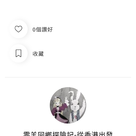
0個讚好
收藏
零羊回鄉探險記-從香港出發