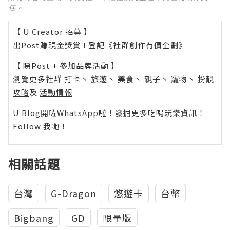
任。
【 U Creator 招募 】
出Post賺現金獎賞 l
登記《社群創作有價企劃》
【 睇Post + 參加品牌活動 】
瀏覽更多社群
打卡
丶
旅遊
丶
美食
丶
親子
丶
寵物
丶
扮靚
攻略
及
活動情報
U Blog開咗WhatsApp啦！發掘更多吃喝玩樂資訊！
Follow 我哋
！
相關話題
台灣
G-Dragon
悠遊卡
台幣
Bigbang
GD
限量版