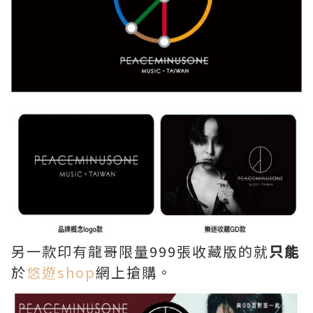
另一款印有龍哥限量999張收藏版的就
只能
於
悠遊shop
網上搶購。