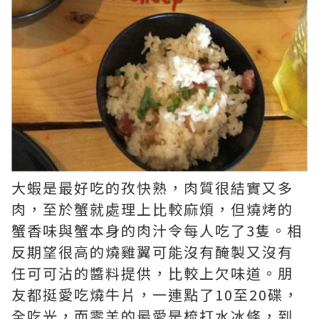
大蝦是最好吃的孜快熟，肉質很結實又多
肉，至於蟹就處理上比較麻煩，但燒烤的
蟹香味與蟹本身的肉汁令每人吃了3隻。相
反期望很高的燒雞翼可能沒有醃製又沒有
任可可沾的醬料提供，比較上欠味道。朋
友都挺愛吃燒牛片，一連點了10至20碟，
全吃光，而零羊的最愛是梳打水冰條，到