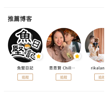
推薦博客
urnal
魚堅日記
思思賢 ChillMyBabe
rikala
追蹤
追蹤
追蹤