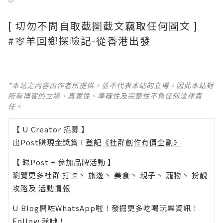
[ 切勿不問自取截圖截文竊取任何圖文 ]
#零羊回鄉探險記-從香港出發
*本站之內容由作者所提供，並不代表本站的立場。因此本站對
所有博客的立場、真實性、準確性及完整性不負任何法律責
任。
【 U Creator 招募 】
出Post賺現金獎賞 l
登記《社群創作有價企劃》
【 睇Post + 參加品牌活動 】
瀏覽更多社群
打卡
丶
旅遊
丶
美食
丶
親子
丶
寵物
丶
扮靚
攻略
及
活動情報
U Blog開咗WhatsApp啦！發掘更多吃喝玩樂資訊！
Follow 我哋
！