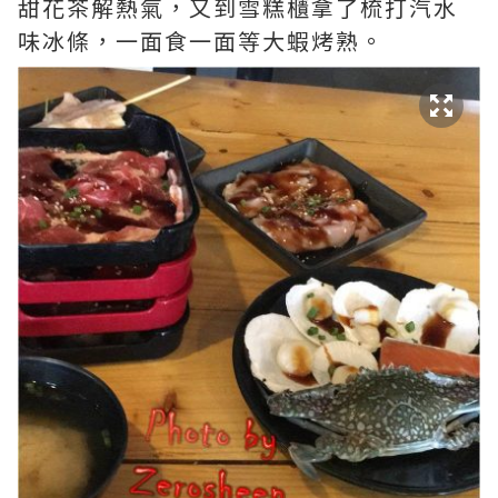
甜花茶解熱氣，又到雪糕櫃拿了梳打汽水
味冰條，一面食一面等大蝦烤熟。