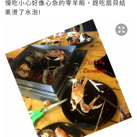
慢吃小心好像心急的零羊般，趕吃扇貝結
果燙了水泡!