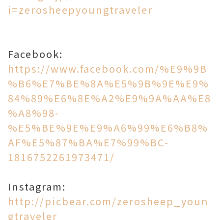
i=zerosheepyoungtraveler
Facebook:
https://www.facebook.com/%E9%9B
%B6%E7%BE%8A%E5%9B%9E%E9%
84%89%E6%8E%A2%E9%9A%AA%E8
%A8%98-
%E5%BE%9E%E9%A6%99%E6%B8%
AF%E5%87%BA%E7%99%BC-
1816752261973471/
Instagram:
http://picbear.com/zerosheep_youn
gtraveler