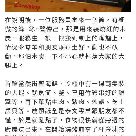
在說明後，一位服務員拿來一個筒，有細
微的絲~絲~聲傳出，那是用來裝燒紅的木
炭。服務生一根一根搬到桌上的鐵爐上，
情況令零羊和朋友乖乖坐好，動也不敢
動，那怕木炭一下不小心就掉落大家的大
腿上。
首輪當然衝著海鮮，冷櫃中有一碟兩隻裝
的大蝦、魷魚筒、蟹、已用竹籤串好的雞
翼等，再下單點牛肉、豬肉、炒飯、芝士
扇貝等。放題紙全是泰文零羊跟朋友都不
慬，於是就亂點了，食物很快就從旁邊的
廚房送出來。在開始燒烤前拿了杯冷凍的