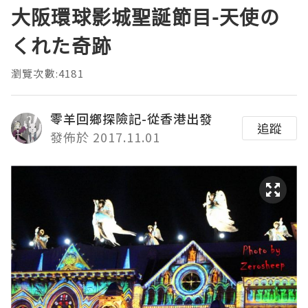
大阪環球影城聖誕節目-天使の
くれた奇跡
瀏覽次數:4181
零羊回鄉探險記-從香港出發
追蹤
發佈於 2017.11.01