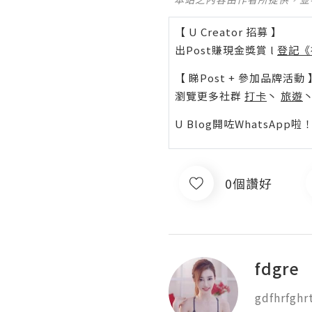
【 U Creator 招募 】
出Post賺現金獎賞 l
登記《
【 睇Post + 參加品牌活動 
瀏覽更多社群
打卡
丶
旅遊
U Blog開咗WhatsAp
0個讚好
fdgre
gdfhrfghr