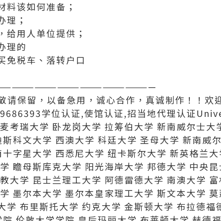
材料该如何准备；
办理；
，给用人单位提供；
办理的
买免税车、落转户口
—————————————————————
联系方式敬请保留，以备急用，诚心合作，真诚制作！！
686393学位认证,使馆认证,招当地代理认证Universit
麦考瑞大学 卧龙岗大学 拉筹伯大学 新南威尔士大
迪斯科文大学 西澳大学 科廷大学 圣母大学 新南威尔
南十字星大学 西悉尼大学 纽卡斯尔大学 新英格兰
学 瞻母斯库克大学 阳光海岸大学 邦德大学 中央
教大学 昆士兰理工大学 阿德雷德大学 南澳大学 
学 墨尔本大学 墨尔本皇家理工大学 斯文本大学 
学 布里斯托大学 约克大学 金斯顿大学 布拉德福
学院 伦敦大学学院 皇后玛丽大学 布莱顿大学 赫德