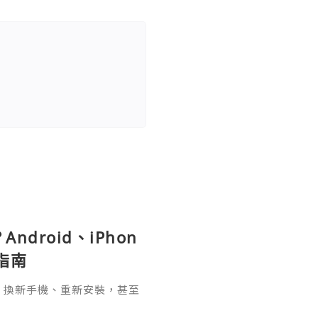
ndroid、iPhon
指南
pp、換新手機、重新安裝，甚至
，介面突然變成英文，這種情況其實