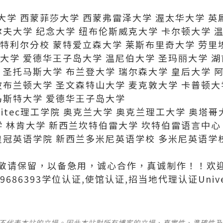
学 西蒙菲莎大学 西蒙弗雷泽大学 渥太华大学 英
尔夫大学 纪念大学 纽布伦斯威克大学 卡尔顿大学 温
特利尔分校 蒙特爱立森大学 莱斯布里奇大学 劳里
大学 爱德华王子岛大学 温尼伯大学 圣玛丽大学 
 圣托马斯大学 布兰登大学 瑞尔森大学 皇后大学 
波布兰顿大学 圣文森特山大学 麦克敦大学 卡普顿大
马斯特大学 爱德华王子岛大学
itec理工学院 奥克兰大学 奥克兰理工大学 奥塔
学 林肯大学 新西兰坎特伯雷大学 坎特伯雷语言中心
皇冠英语学院 新西兰多米尼英语学校 多米尼英语学
联系方式敬请保留，以备急用，诚心合作，真诚制作！！
686393学位认证,使馆认证,招当地代理认证Universit
並不代表本站的立場。因此本站對所有博客的立場、真實性、準確性