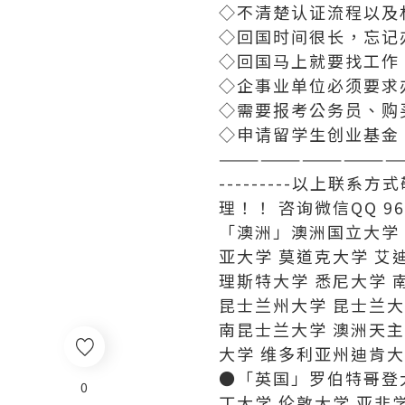
◇不清楚认证流程以及
◇回国时间很长，忘记
◇回国马上就要找工作
◇企事业单位必须要求
◇需要报考公务员、购
◇申请留学生创业基金
—————————————
---------以上
理！！ 咨询微信QQ 969
「澳洲」澳洲国立大学 
亚大学 莫道克大学 艾
理斯特大学 悉尼大学 
昆士兰州大学 昆士兰大
南昆士兰大学 澳洲天主
大学 维多利亚州迪肯大
●「英国」罗伯特哥登大
0
丁大学 伦敦大学 亚非