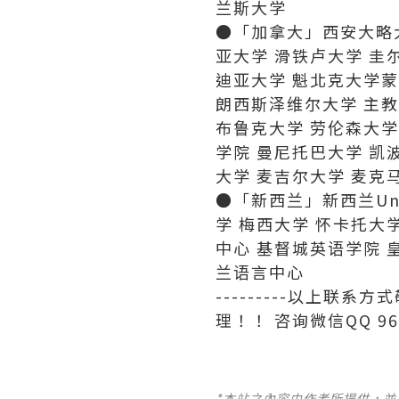
兰斯大学
●「加拿大」西安大略大
亚大学 滑铁卢大学 圭
迪亚大学 魁北克大学蒙
朗西斯泽维尔大学 主教
布鲁克大学 劳伦森大学
学院 曼尼托巴大学 凯
大学 麦吉尔大学 麦克
●「新西兰」新西兰Un
学 梅西大学 怀卡托大
中心 基督城英语学院 
兰语言中心
---------以上
理！！ 咨询微信QQ 969
*本站之內容由作者所提供，