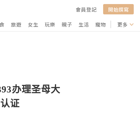
會員登記
開始撰寫
食
旅遊
女生
玩樂
親子
生活
寵物
行山
更多
打卡
393办理圣母大
网认证