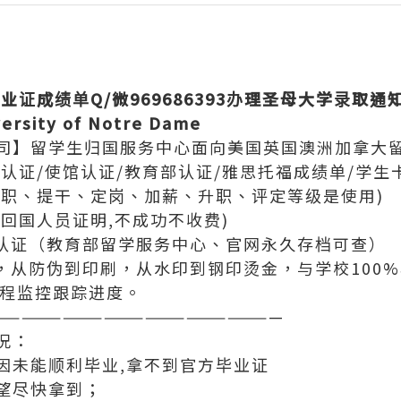
毕业证成绩单
Q
/微969686393
办理圣母大学
录取通
ersity of Notre Dame
司】留学生归国服务中心面向美国英国澳洲加拿大留
网认证/使馆认证/教育部认证/雅思托福成绩单/学生
入职、提干、定岗、加薪、升职、评定等级是使用)
学回国人员证明,不成功不收费)
位认证（教育部留学服务中心、官网永久存档可查）
凭，从防伪到印刷，从水印到钢印烫金，与学校100
全程监控跟踪进度。
—————————————————————
况：
因未能顺利毕业,拿不到官方毕业证
望尽快拿到；