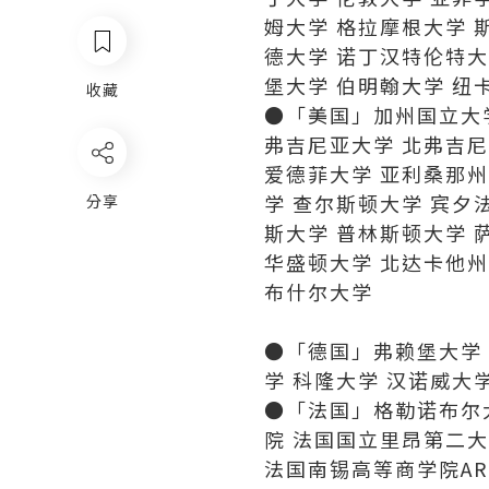
姆大学 格拉摩根大学 
德大学 诺丁汉特伦特大
堡大学 伯明翰大学 纽
收藏
●「美国」加州国立大学
弗吉尼亚大学 北弗吉尼
爱德菲大学 亚利桑那州
学 查尔斯顿大学 宾夕
分享
斯大学 普林斯顿大学 
华盛顿大学 北达卡他州
布什尔大学
●「德国」弗赖堡大学 
学 科隆大学 汉诺威大
●「法国」格勒诺布尔
院 法国国立里昂第二大
法国南锡高等商学院AR