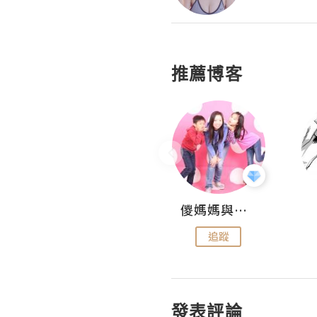
推薦博客
Hahakelly的生活點滴
儍媽媽與兩隻小魔怪之家
追蹤
追蹤
發表評論