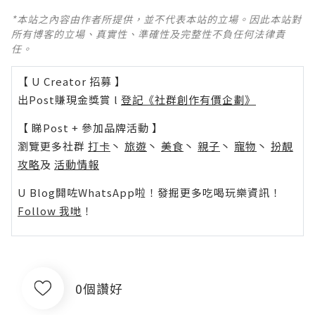
*本站之內容由作者所提供，並不代表本站的立場。因此本站對
所有博客的立場、真實性、準確性及完整性不負任何法律責
任。
【 U Creator 招募 】
出Post賺現金獎賞 l
登記《社群創作有價企劃》
【 睇Post + 參加品牌活動 】
瀏覽更多社群
打卡
丶
旅遊
丶
美食
丶
親子
丶
寵物
丶
扮靚
攻略
及
活動情報
U Blog開咗WhatsApp啦！發掘更多吃喝玩樂資訊！
Follow 我哋
！
0個讚好