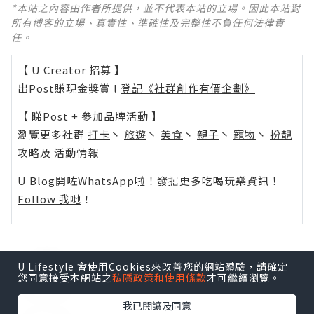
*本站之內容由作者所提供，並不代表本站的立場。因此本站對
所有博客的立場、真實性、準確性及完整性不負任何法律責
任。
【 U Creator 招募 】
出Post賺現金獎賞 l
登記《社群創作有價企劃》
【 睇Post + 參加品牌活動 】
瀏覽更多社群
打卡
丶
旅遊
丶
美食
丶
親子
丶
寵物
丶
扮靚
攻略
及
活動情報
U Blog開咗WhatsApp啦！發掘更多吃喝玩樂資訊！
Follow 我哋
！
U Lifestyle 會使用Cookies來改善您的網站體驗，請確定
0個讚好
您同意接受本網站之
私隱政策和使用條款
才可繼續瀏覽。
我已閱讀及同意