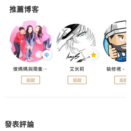
推薦博客
點滴
儍媽媽與兩隻小魔怪之家
艾米莉
追蹤
追蹤
追蹤
發表評論