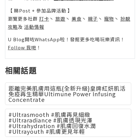
【 睇Post + 參加品牌活動 】
瀏覽更多社群
打卡
丶
旅遊
丶
美食
丶
親子
丶
寵物
丶
扮靚
攻略
及
活動情報
U Blog開咗WhatsApp啦！發掘更多吃喝玩樂資訊！
Follow 我哋
！
相關話題
距離完美肌膚用這瓶{全新升級}皇牌紅妍肌活
免疫再生精華Ultimune Power Infusing
Concentrate
#Ultrasmooth #肌膚再見細緻
#Ultraradiance #肌膚透現光澤
#Ultrahydration #肌膚回復水潤
#Ultrayouth #肌膚更見年輕