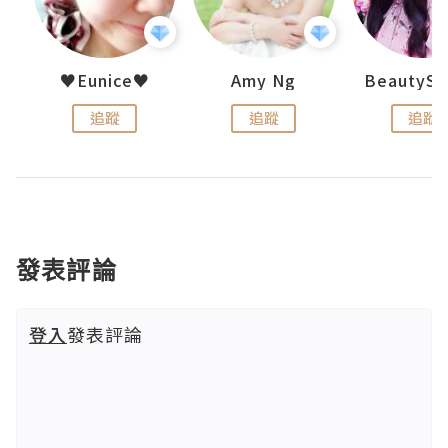
h 夏沫
♥Eunice♥
Amy Ng
追蹤
追蹤
追蹤
發表評論
登入
發表評論