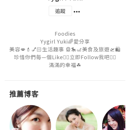
追蹤
Foodies

Yygirl Yuki🌈愛分享

美容💋💄💅🏻生活趣事 🎡🎠🎢美食及旅遊🛫🛍

珍惜你們毎—個Like👍🏻立即Follow我吧👈🏻

滿滿的幸福☘
推薦博客