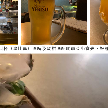
叫杯（惠比壽）酒啤及蜜柑酒配啲前菜小食先，好