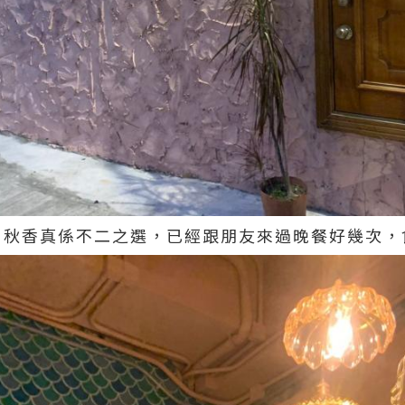
，秋香真係不二之選，已經跟朋友來過晚餐好幾次，