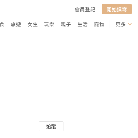
會員登記
開始撰寫
食
旅遊
女生
玩樂
親子
生活
寵物
行山
更多
打卡
追蹤