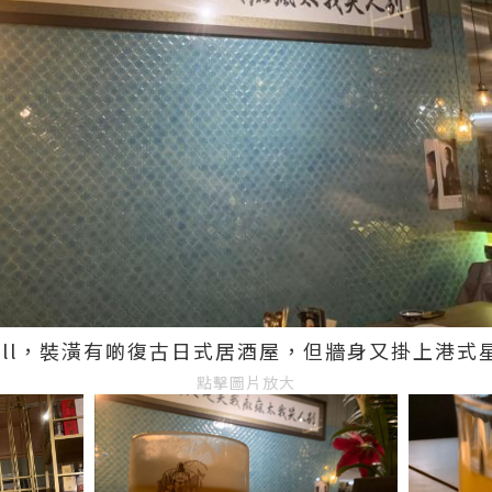
hill，裝潢有啲復古日式居酒屋，但牆身又掛上港式
點擊圖片放大