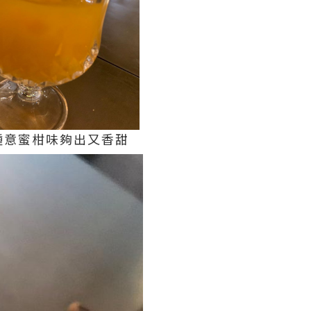
鍾意蜜柑味夠出又香甜