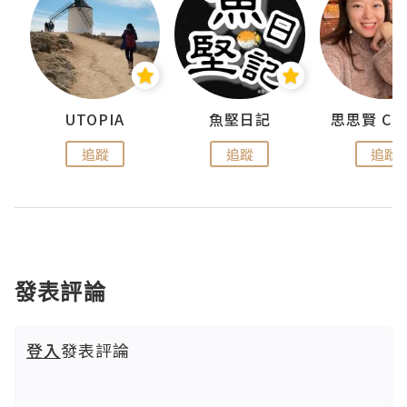
urnal
UTOPIA
魚堅日記
追蹤
追蹤
追蹤
發表評論
登入
發表評論