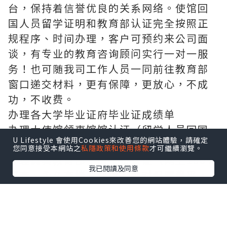
台，保持着信誉优良的关系网络。使馆回
国人员留学证明和教育部认证完全按照正
规程序、时间办理，客户可预约来公司面
谈，有专业的教育咨询顾问实行一对一服
务！也可随我司工作人员一同前往教育部
窗口递交材料，更有保障，更放心，不成
功，不收费。
办理各大学毕业证府毕业证成绩单
办理大使馆领事馆馆认证（留学人员回国
U Lifestyle 會使用Cookies來改善您的網站體驗，請確定
证明），办理周期短。
您同意接受本網站之
私隱政策和使用條款
才可繼續瀏覽。
办理真实教育部学历学位认证（网上100%
我已閱讀及同意
可查、永久存档、快速、绝对保密稳妥，
让您回国发展无忧愁）
敬告各位新老客户：本司以高质量产品求
生存，以高效便捷服务求发展，非常期待