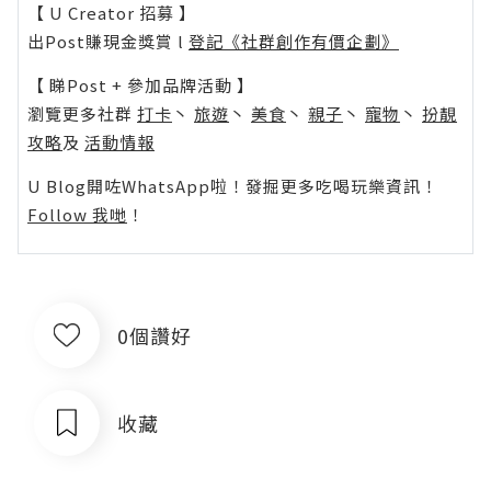
【 U Creator 招募 】
出Post賺現金獎賞 l
登記《社群創作有價企劃》
【 睇Post + 參加品牌活動 】
瀏覽更多社群
打卡
丶
旅遊
丶
美食
丶
親子
丶
寵物
丶
扮靚
攻略
及
活動情報
U Blog開咗WhatsApp啦！發掘更多吃喝玩樂資訊！
Follow 我哋
！
0個讚好
收藏