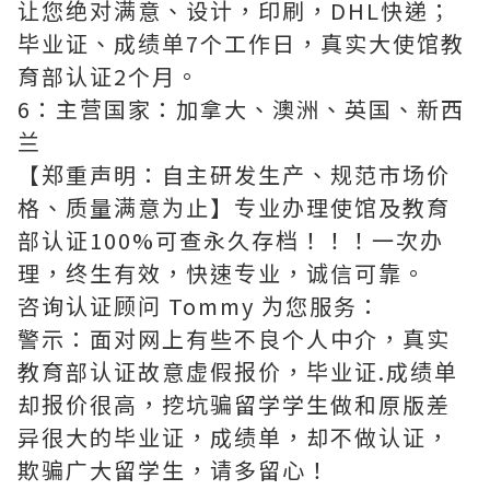
让您绝对满意、设计，印刷，DHL快递；
毕业证、成绩单7个工作日，真实大使馆教
育部认证2个月。
6：主营国家：加拿大、澳洲、英国、新西
兰
【郑重声明：自主研发生产、规范市场价
格、质量满意为止】专业办理使馆及教育
部认证100%可查永久存档！！！一次办
理，终生有效，快速专业，诚信可靠。
咨询认证顾问 Tommy 为您服务：
警示：面对网上有些不良个人中介，真实
教育部认证故意虚假报价，毕业证.成绩单
却报价很高，挖坑骗留学学生做和原版差
异很大的毕业证，成绩单，却不做认证，
欺骗广大留学生，请多留心！