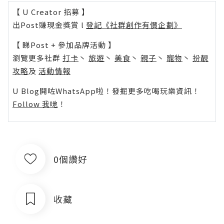
【 U Creator 招募 】
出Post賺現金獎賞 l
登記《社群創作有價企劃》
【 睇Post + 參加品牌活動 】
瀏覽更多社群
打卡
丶
旅遊
丶
美食
丶
親子
丶
寵物
丶
扮靚
攻略
及
活動情報
U Blog開咗WhatsApp啦！發掘更多吃喝玩樂資訊！
Follow 我哋
！
0個讚好
收藏