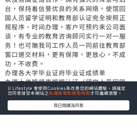
台，保持着信誉优良的关系网络。使馆回
国人员留学证明和教育部认证完全按照正
规程序、时间办理，客户可预约来公司面
谈，有专业的教育咨询顾问实行一对一服
务！也可随我司工作人员一同前往教育部
窗口递交材料，更有保障，更放心，不成
功，不收费。
办理各大学毕业证府毕业证成绩单
办理大使馆领事馆馆认证（留学人员回国
U Lifestyle 會使用Cookies來改善您的網站體驗，請確定
证明），办理周期短。
您同意接受本網站之
私隱政策和使用條款
才可繼續瀏覽。
办理真实教育部学历学位认证（网上100%
我已閱讀及同意
可查、永久存档、快速、绝对保密稳妥，
让您回国发展无忧愁）
敬告各位新老客户：本司以高质量产品求
生存，以高效便捷服务求发展，非常期待