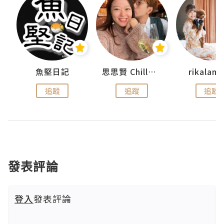
urnal
魚堅日記
思思賢 ChillMyBabe
rikala
追蹤
追蹤
追蹤
發表評論
登入
發表評論