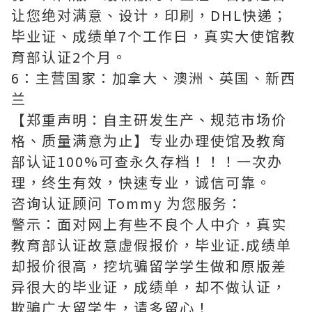
让您绝对满意、设计，印刷，DHL快递；
毕业证、成绩单7个工作日，真实大使馆教
育部认证2个月。
6：主营国家：加拿大、澳洲、英国、新西
兰
【郑重声明：自主研发生产、规范市场价
格、质量满意为止】专业办理使馆及教育
部认证100%可查永久存档！！！一次办
理，终生有效，快速专业，诚信可靠。
咨询认证顾问 Tommy 为您服务：
警示：面对网上有些不良个人中介，真实
教育部认证故意虚假报价，毕业证.成绩单
却报价很高，挖坑骗留学学生做和原版差
异很大的毕业证，成绩单，却不做认证，
欺骗广大留学生，请多留心！