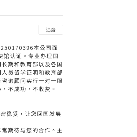
追蹤
：250170396本公司面
使馆认证。专业办理国
司长期和教育部以及各国
国人员留学证明和教育部
育咨询顾问实行一对一服
心，不成功，不收费。
保密稳妥，让您回国发展
非常期待与您的合作。主