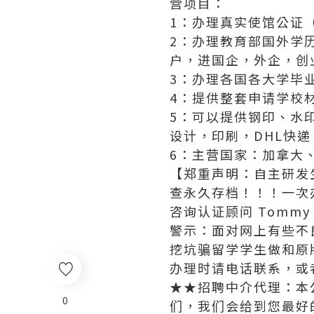
营项目：
1：办理真实使馆公证
2：办理教育部国外学
户，进国企，外企，创
3：办理各国各大学毕
4：提供整套申请学校
5：可以提供钢印、水
设计，印刷，DHL快
6：主营国家：加拿大
【郑重声明：自主研发
查永久存档！！！一次
咨询认证顾问 Tommy
警示：面对网上有些不
挖坑骗留学学生做和原
办理时请电话联系，或
★★招聘中介代理：本
0
们，我们会给到您最好