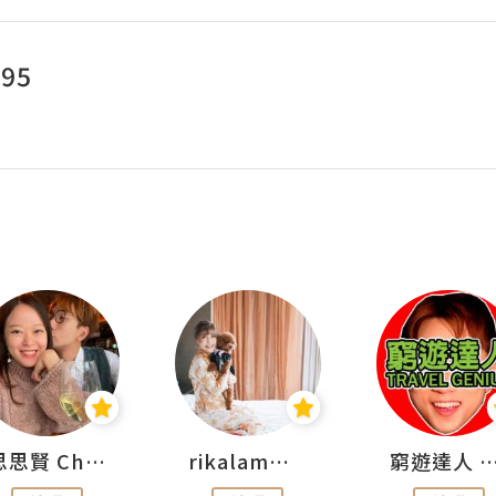
995
思思賢 ChillMyBabe
rikalammm
窮遊達人 Mr.TravelGe