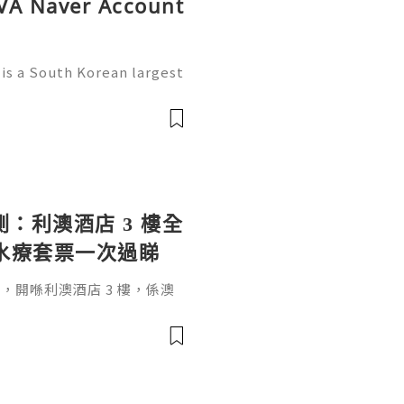
PVA Naver Account
is a South Korean largest
Since 1999 this website wa
udience all over the worl
實測：利澳酒店 3 樓全
＋水療套票一次過睇
Rio，開喺利澳酒店 3 樓，係澳
嘅高端會所——私密包廂唱歌、
按摩，暢飲版仲要酒水任飲。