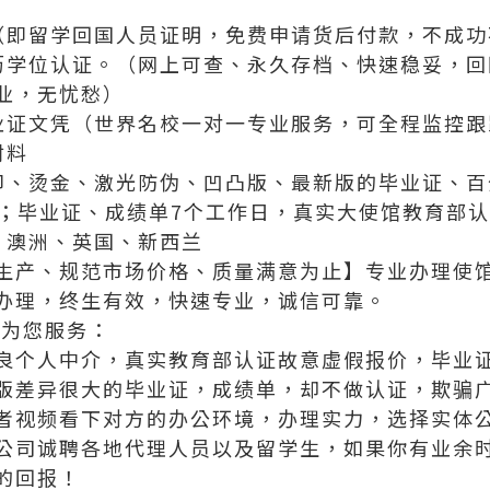
（即留学回国人员证明，免费申请货后付款，不成功
历学位认证。（网上可查、永久存档、快速稳妥，回
业，无忧愁）
业证文凭（世界名校一对一专业服务，可全程监控跟
材料
印、烫金、激光防伪、凹凸版、最新版的毕业证、百
递；毕业证、成绩单7个工作日，真实大使馆教育部认
、澳洲、英国、新西兰
生产、规范市场价格、质量满意为止】专业办理使馆
办理，终生有效，快速专业，诚信可靠。
 为您服务：
良个人中介，真实教育部认证故意虚假报价，毕业证
版差异很大的毕业证，成绩单，却不做认证，欺骗
者视频看下对方的办公环境，办理实力，选择实体
公司诚聘各地代理人员以及留学生，如果你有业余
的回报！