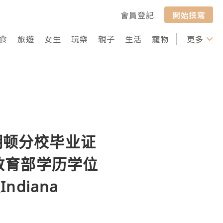
會員登記
開始撰寫
食
旅遊
女生
玩樂
親子
生活
寵物
行山
更多
打卡
明顿分校毕业证
实教育部学历学位
diana