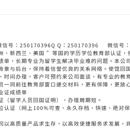
微信号：250170396Q Q：250170396 微信号
洲、新西兰、美国 ”等国的学历学位教育部认证，
绩单，长期专业为留学生解决毕业难的问题。本公
背景与后台，保持着信誉优良的关系网络。使馆回
、时间办理，客户可预约来公司面谈，有专业的教
员一同前往教育部窗口递交材料，更有保障，更放
业证成绩单
证（留学人员回国证明），办理周期短。
位认证（网上100%可查、永久存档、快速、绝对
司以高质量产品求生存，以高效便捷服务求发展，