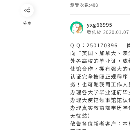
瀏覽次數:488
分享
yxg66995
發佈於 2020.01.07
Q Q：250170396 
向“英国、加拿大、澳
外各高校的毕业证，成
使馆合作，拥有强大的
认证完全按照正规程序
务！也可随我司工作人
办理各大学毕业证府毕
办理大使馆领事馆馆认
办理真实教育部学历学
无忧愁）
敬告各位新老客户：本