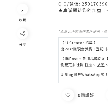
Q Q/微信: 250170
★真诚期待您的加盟：
收藏
*本站之內容由作者所提供，
【 U Creator 招募 】
分享
出Post賺現金獎賞 l
登記《
【 睇Post + 參加品牌活動 
瀏覽更多社群
打卡
丶
旅遊
U Blog開咗WhatsAp
0個讚好