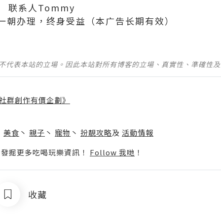
396 联系人Tommy
一朝办理，终身受益（本广告长期有效）
並不代表本站的立場。因此本站對所有博客的立場、真實性、準確性
社群創作有價企劃》
】
丶
美食
丶
親子
丶
寵物
丶
扮靚攻略
及
活動情報
p啦！發掘更多吃喝玩樂資訊！
Follow 我哋
！
收藏