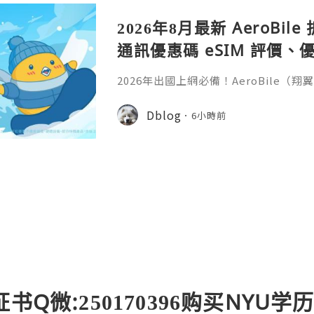
2026年8月最新 AeroBi
通訊優惠碼 eSIM 評價、優
教學完整整理
2026年出國上網必備！AeroBile
入【ASIA2607】日韓中港澳上網 9 折
9折，eSIM評價超高穩定不卡頓，蝴蝶
Dblog
6小時前
略全解析。省錢又方便，出國旅行網路不發
ile（翔翼通訊）評價、優缺點與 Z Fli
第一件最怕的事是什麼？不是行李超重
书Q微:250170396购买NYU学