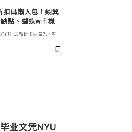
le 折扣碼懶人包！翔翼
缺點、蝴蝶wifi機
（翔翼通訊）最新折扣碼曝光，輸
、輸入【EUA2026】歐洲上網
機買斷WiFi分享器全球通用攻
愁！本文完整整理 AeroB
p／Fold 上網設定教學。出國
、不是航班
历毕业文凭NYU