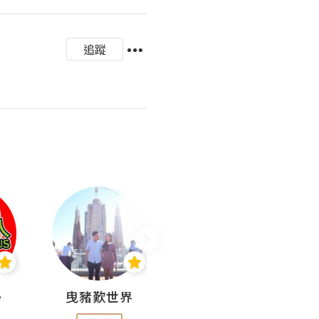
追蹤
nius
曳豬歎世界
Koalascities (^O^)! @ UTravel