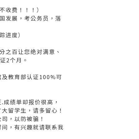
不收费！！！）
国发展，考公务员，落
踪进度）
分之百让您绝对满意、
证2个月。
及教育部认证100%可
.成绩单却报价很高，
广大留学生，请多留心！
公司，以防被骗！
时间，有兴趣就请联系我