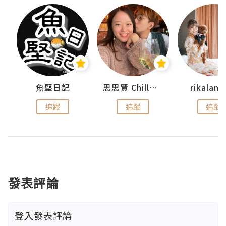
urnal
魚堅日記
思思賢 ChillMyBabe
rikala
追蹤
追蹤
追蹤
發表評論
登入
發表評論