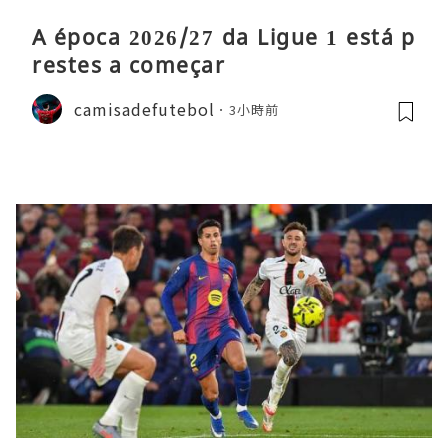
A época 2026/27 da Ligue 1 está p
restes a começar
camisadefutebol
3小時前