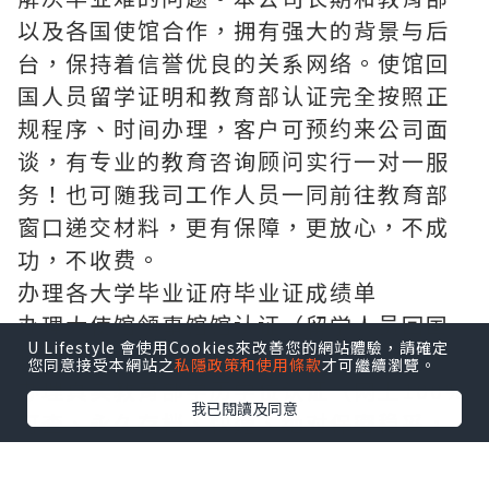
以及各国使馆合作，拥有强大的背景与后
台，保持着信誉优良的关系网络。使馆回
国人员留学证明和教育部认证完全按照正
规程序、时间办理，客户可预约来公司面
谈，有专业的教育咨询顾问实行一对一服
务！也可随我司工作人员一同前往教育部
窗口递交材料，更有保障，更放心，不成
功，不收费。
办理各大学毕业证府毕业证成绩单
办理大使馆领事馆馆认证（留学人员回国
U Lifestyle 會使用Cookies來改善您的網站體驗，請確定
证明），办理周期短。
您同意接受本網站之
私隱政策和使用條款
才可繼續瀏覽。
办理真实教育部学历学位认证（网上100%
我已閱讀及同意
可查、永久存档、快速、绝对保密稳妥，
让您回国发展无忧愁）
敬告各位新老客户：本司以高质量产品求