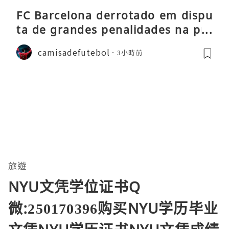
FC Barcelona derrotado em dispu
ta de grandes penalidades na pré
-época
camisadefutebol
3小時前
旅遊
NYU文凭学位证书Q
微:250170396购买NYU学历毕业