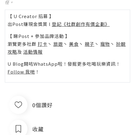
任。
【 U Creator 招募 】
出Post賺現金獎賞 l
登記《社群創作有價企劃》
【 睇Post + 參加品牌活動 】
瀏覽更多社群
打卡
丶
旅遊
丶
美食
丶
親子
丶
寵物
丶
扮靚
攻略
及
活動情報
U Blog開咗WhatsApp啦！發掘更多吃喝玩樂資訊！
Follow 我哋
！
0個讚好
收藏