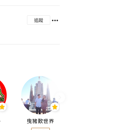
追蹤
nius
曳豬歎世界
Koalascities (^O^)! @ UTravel