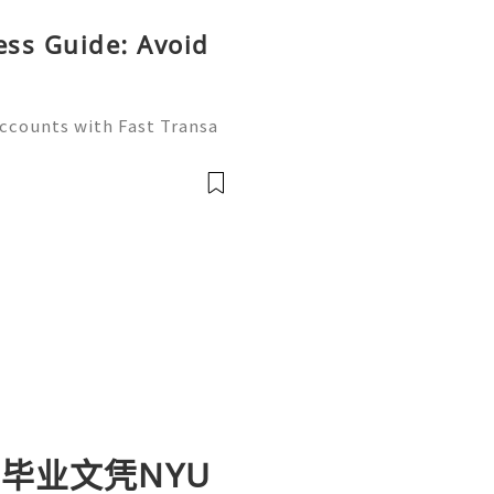
ess Guide: Avoid
Accounts with Fast Transa
tive digital economy of 2
ate differentiator. Wheth
历毕业文凭NYU