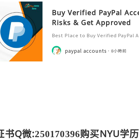
Buy Verified PayPal Acc
Risks & Get Approved
Best Place to Buy Verified PayPal 
ction Speeds In the hyper-competi
026, transaction speed is the ultim
paypal accounts
8小時前
er you are bidding on a
书Q微:250170396购买NYU学