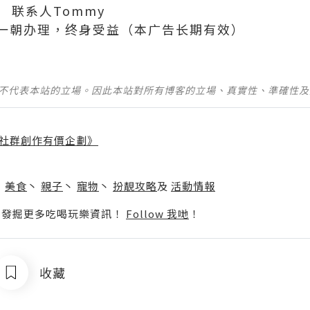
396 联系人Tommy
一朝办理，终身受益（本广告长期有效）
並不代表本站的立場。因此本站對所有博客的立場、真實性、準確性
社群創作有價企劃》
】
丶
美食
丶
親子
丶
寵物
丶
扮靚攻略
及
活動情報
p啦！發掘更多吃喝玩樂資訊！
Follow 我哋
！
收藏