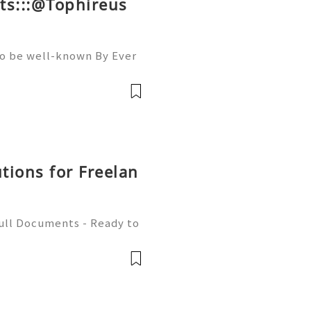
ts:::@Tophireus
To be well-known By Ever
ou must Be A member Of A
llowers, Comments, And S
utions for Freelan
Full Documents - Ready to
580) 771-7982 ✈️ Telegra
mZone 📧 Email: