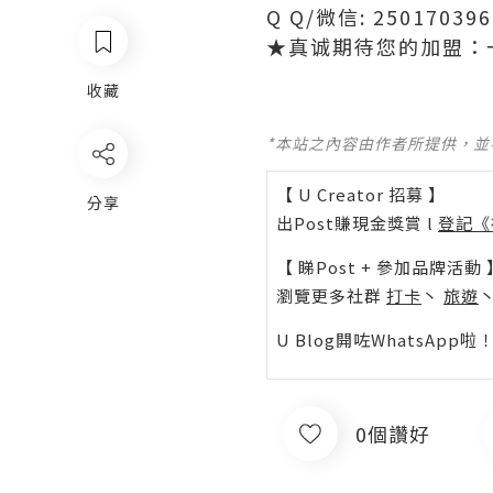
Q Q/微信: 250170
★真诚期待您的加盟：
收藏
*本站之內容由作者所提供，
【 U Creator 招募 】
分享
出Post賺現金獎賞 l
登記《
【 睇Post + 參加品牌活動 
瀏覽更多社群
打卡
丶
旅遊
U Blog開咗WhatsAp
0個讚好