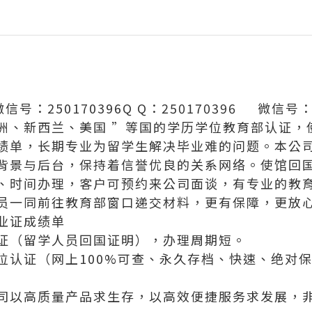
微信号：250170396Q Q：250170396 微信号
洲、新西兰、美国 ”等国的学历学位教育部认证，
绩单，长期专业为留学生解决毕业难的问题。本公
背景与后台，保持着信誉优良的关系网络。使馆回
、时间办理，客户可预约来公司面谈，有专业的教
员一同前往教育部窗口递交材料，更有保障，更放
业证成绩单
证（留学人员回国证明），办理周期短。
位认证（网上100%可查、永久存档、快速、绝对
司以高质量产品求生存，以高效便捷服务求发展，