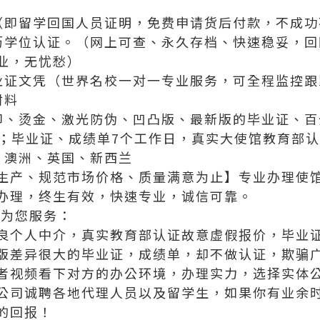
（即留学回国人员证明，免费申请货后付款，不成功
历学位认证。（网上可查、永久存档、快速稳妥，回
业，无忧愁）
业证文凭（世界名校一对一专业服务，可全程监控跟
材料
印、烫金、激光防伪、凹凸版、最新版的毕业证、百
递；毕业证、成绩单7个工作日，真实大使馆教育部认
、澳洲、英国、新西兰
生产、规范市场价格、质量满意为止】专业办理使馆
办理，终生有效，快速专业，诚信可靠。
 为您服务：
良个人中介，真实教育部认证故意虚假报价，毕业证
版差异很大的毕业证，成绩单，却不做认证，欺骗
者视频看下对方的办公环境，办理实力，选择实体
公司诚聘各地代理人员以及留学生，如果你有业余
的回报！