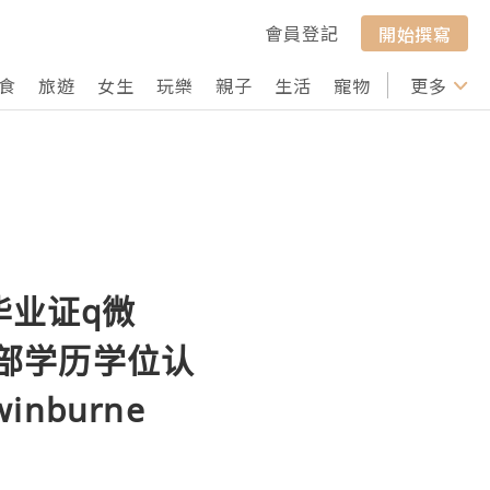
會員登記
開始撰寫
食
旅遊
女生
玩樂
親子
生活
寵物
行山
更多
打卡
毕业证q微
育部学历学位认
burne