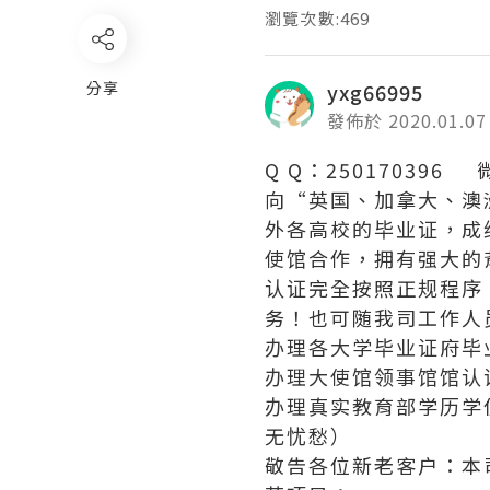
瀏覽次數:469
分享
yxg66995
發佈於 2020.01.07
Q Q：250170396 
向“英国、加拿大、澳
外各高校的毕业证，成
使馆合作，拥有强大的
认证完全按照正规程序
务！也可随我司工作人
办理各大学毕业证府毕
办理大使馆领事馆馆认
办理真实教育部学历学
无忧愁）
敬告各位新老客户：本