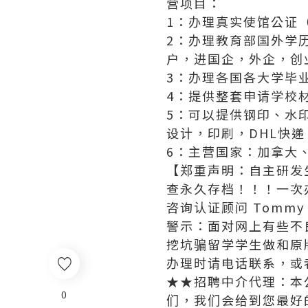
营项目：
1：办理真实使馆公证
2：办理教育部国外学
户，进国企，外企，创
3：办理各国各大学毕
4：提供整套申请学校
5：可以提供钢印、水
设计，印刷，DHL快
6：主营国家：加拿大
【郑重声明：自主研发
查永久存档！！！一次
咨询认证顾问 Tommy
警示：面对网上有些不
挖坑骗留学学生做和原
办理时请电话联系，或
★★招聘中介代理：本
0
们，我们会给到您最好