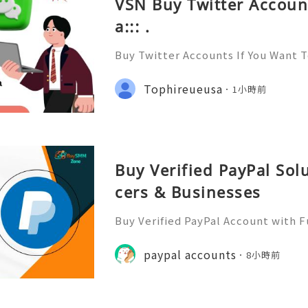
VSN Buy Twitter Accoun
a::: .
Buy Twitter Accounts If You Want 
yone and Get to know Everyone. Y
Social network and have Likes, Fo
Tophireueusa
1小時前
hares On All Of Your Posts. W
Buy Verified PayPal Sol
cers & Businesses
Buy Verified PayPal Account with 
Use Contact Info 📞 WhatsApp: +1 (
m: @BuySmmZone ✅ Skype: BuySm
paypal accounts
8小時前