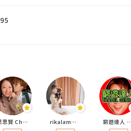
995
思思賢 ChillMyBabe
rikalammm
窮遊達人 Mr.TravelGe