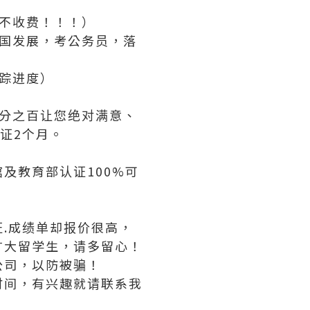
不收费！！！）
国发展，考公务员，落
踪进度）
分之百让您绝对满意、
证2个月。
及教育部认证100%可
.成绩单却报价很高，
广大留学生，请多留心！
公司，以防被骗！
时间，有兴趣就请联系我