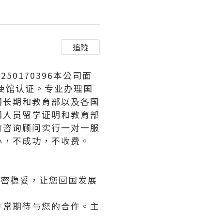
追蹤
：250170396本公司面
使馆认证。专业办理国
司长期和教育部以及各国
国人员留学证明和教育部
育咨询顾问实行一对一服
心，不成功，不收费。
保密稳妥，让您回国发展
非常期待与您的合作。主