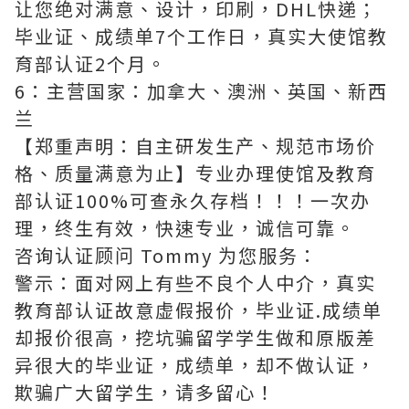
让您绝对满意、设计，印刷，DHL快递；
毕业证、成绩单7个工作日，真实大使馆教
育部认证2个月。
6：主营国家：加拿大、澳洲、英国、新西
兰
【郑重声明：自主研发生产、规范市场价
格、质量满意为止】专业办理使馆及教育
部认证100%可查永久存档！！！一次办
理，终生有效，快速专业，诚信可靠。
咨询认证顾问 Tommy 为您服务：
警示：面对网上有些不良个人中介，真实
教育部认证故意虚假报价，毕业证.成绩单
却报价很高，挖坑骗留学学生做和原版差
异很大的毕业证，成绩单，却不做认证，
欺骗广大留学生，请多留心！