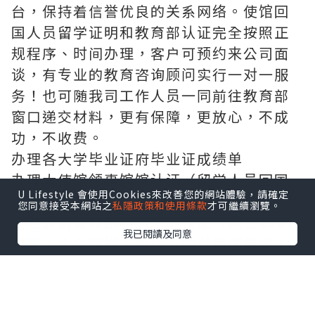
台，保持着信誉优良的关系网络。使馆回
国人员留学证明和教育部认证完全按照正
规程序、时间办理，客户可预约来公司面
谈，有专业的教育咨询顾问实行一对一服
务！也可随我司工作人员一同前往教育部
窗口递交材料，更有保障，更放心，不成
功，不收费。
办理各大学毕业证府毕业证成绩单
办理大使馆领事馆馆认证（留学人员回国
U Lifestyle 會使用Cookies來改善您的網站體驗，請確定
证明），办理周期短。
您同意接受本網站之
私隱政策和使用條款
才可繼續瀏覽。
办理真实教育部学历学位认证（网上100%
我已閱讀及同意
可查、永久存档、快速、绝对保密稳妥，
让您回国发展无忧愁）
敬告各位新老客户：本司以高质量产品求
生存，以高效便捷服务求发展，非常期待