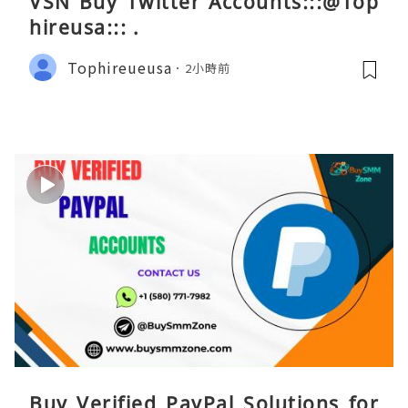
VSN Buy Twitter Accounts:::@Top
hireusa::: .
Tophireueusa
2小時前
Buy Verified PayPal Solutions for