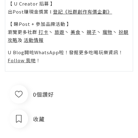
【 U Creator 招募 】
出Post賺現金獎賞 l
登記《社群創作有價企劃》
【 睇Post + 參加品牌活動 】
瀏覽更多社群
打卡
丶
旅遊
丶
美食
丶
親子
丶
寵物
丶
扮靚
攻略
及
活動情報
U Blog開咗WhatsApp啦！發掘更多吃喝玩樂資訊！
Follow 我哋
！
0個讚好
收藏