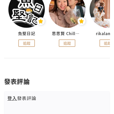
urnal
魚堅日記
思思賢 ChillMyBabe
rikala
追蹤
追蹤
追蹤
發表評論
登入
發表評論