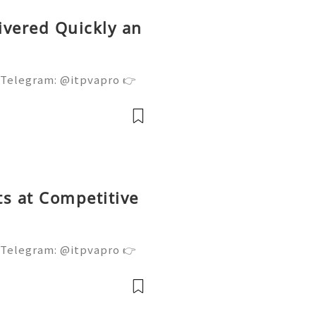
ivered Quickly an
 Telegram: @itpvapro 👉
👉⇨➤ Email : itpvapro@gm
ps://itpvapro.com Gmail i
l servi
s at Competitive
 Telegram: @itpvapro 👉
👉⇨➤ Email : itpvapro@gm
ps://itpvapro.com Gmail i
l servi