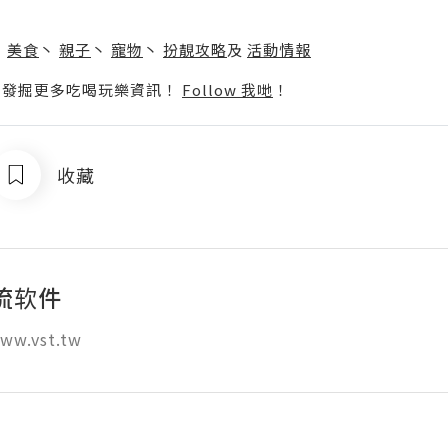
】
丶
美食
丶
親子
丶
寵物
丶
扮靚攻略
及
活動情報
p啦！發掘更多吃喝玩樂資訊！
Follow 我哋
！
收藏
流软件
.vst.tw