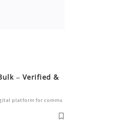
ulk – Verified &
gital platform for commu
ne learning, and communit
w Naver accounts function
前