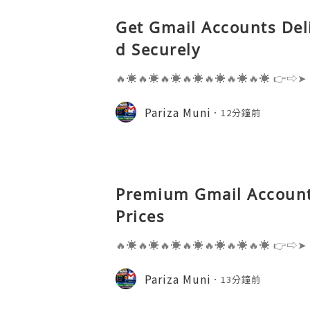
Get Gmail Accounts Del
d Securely
🔥☀️🔥☀️🔥☀️🔥☀️🔥☀️🔥☀️🔥☀️ 👉⇨➤
⇨➤ WhatsApp :+1 (909) 630-5664 
ail.com 👉⇨➤ Visit To Website: htt
Pariza Muni
12分鐘前
s one of the most widely used emai
Premium Gmail Account
Prices
🔥☀️🔥☀️🔥☀️🔥☀️🔥☀️🔥☀️🔥☀️ 👉⇨➤
⇨➤ WhatsApp :+1 (909) 630-5664 
ail.com 👉⇨➤ Visit To Website: htt
Pariza Muni
13分鐘前
s one of the most widely used emai