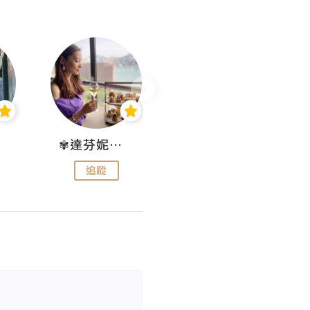
✾達芬妮•愛孩子•愛生活✾
wendysugar享受生活gogogo
追蹤
追蹤