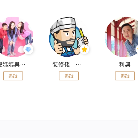
儍媽媽與兩隻小魔怪之家
裝修佬 - 香港一站式網上裝修平台
利奧
追蹤
追蹤
追蹤