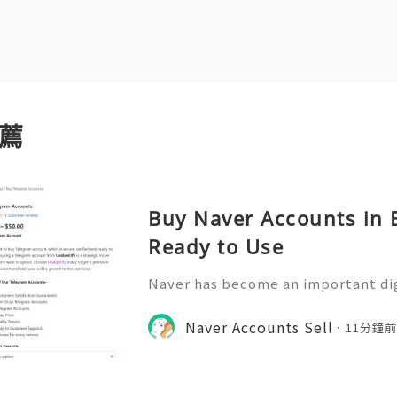
薦
Buy Naver Accounts in B
Ready to Use
Naver has become an important di
nication, information access, onli
y participation. Understanding ho
Naver Accounts Sell
11分鐘
can help individuals, educ