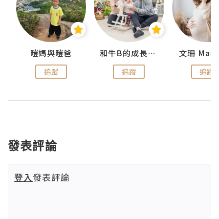
 Swan
暟媽與暟爸
和牛B的成長日記
文珊 ManS
追蹤
追蹤
追蹤
發表評論
登入
發表評論