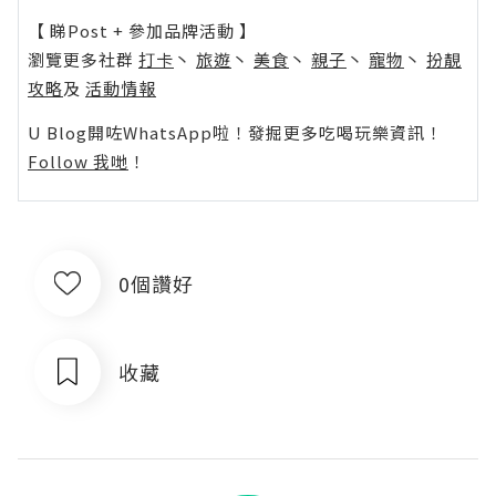
【 睇Post + 參加品牌活動 】
瀏覽更多社群
打卡
丶
旅遊
丶
美食
丶
親子
丶
寵物
丶
扮靚
攻略
及
活動情報
U Blog開咗WhatsApp啦！發掘更多吃喝玩樂資訊！
Follow 我哋
！
0個讚好
收藏