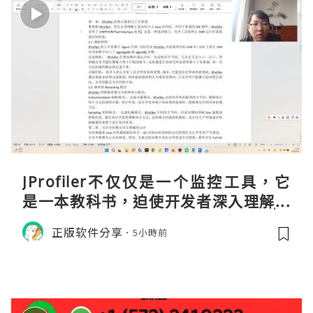
JProfiler不仅仅是一个监控工具，它
是一本教科书，迫使开发者深入理解JV
M的内存模型、垃圾回收机制和并发原
正版软件分享
5小時前
理。通过直观的可视化数据，它将抽象
的性能问题具象化为代码行号。对于一
名追求卓越的Java