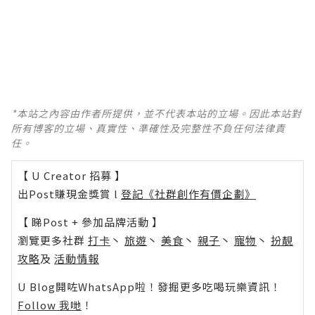
*本站之內容由作者所提供，並不代表本站的立場。因此本站對
所有博客的立場、真實性、準確性及完整性不負任何法律責
任。
【 U Creator 招募 】
出Post賺現金獎賞 l
登記《社群創作有價企劃》
【 睇Post + 參加品牌活動 】
瀏覽更多社群
打卡
丶
旅遊
丶
美食
丶
親子
丶
寵物
丶
扮靚
攻略
及
活動情報
U Blog開咗WhatsApp啦！發掘更多吃喝玩樂資訊！
Follow 我哋
！