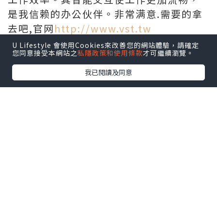
是我信赖的办公伙伴。非常满意.需要的拿
去吧,官网
http://www.vst.tw
U Lifestyle 會使用Cookies來改善您的網站體驗，請確定
您同意接受本網站之
私隱政策和使用條款
才可繼續瀏覽。
我已閱讀及同意
*本站之內容由作者所提供，並不代表本站的立場。因此本站對
所有博客的立場、真實性、準確性及完整性不負任何法律責
任。
【 U Creator 招募 】
出Post賺現金獎賞 l
登記《社群創作有價企劃》
【 睇Post + 參加品牌活動 】