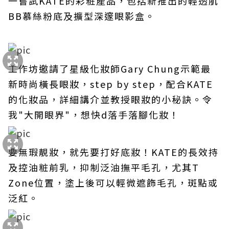
一嘗試KATE的彩粧產品，包括新推出的輕透肌
BB慕絲粉底及擴型深邃眼影盒。
工作坊邀請了星級化妝師Gary Chung示範最
新時尚橫長眼妝，step by step，配合KATE
的化妝品，詳細講介並教授眼妝的小秘訣。令
我"大開眼界"，想快d落手落腳化妝！
要無瑕靚妝，就先要打好底妝！KATE的長效持
及控油粧前乳，抑制泛油撫平毛孔，尤其T
Zone位置，塗上後可以輕微遮飾毛孔，斑點或
泛紅。