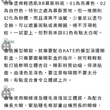
然後塗擦輕透肌BB慕斯粉底，01為亮膚色，02
為自然色。特別之處為慕斯質地，但一推開則
幻化為粉體，而且清爽不油膩，少量足以塗勻
全臉。可以遮蓋斑點或黑眼圈，絕不浮現乾
紋。一試愛上，但對我來說01色有點太白呢。
塑造擴型眼妝，就需要配合KATE的擴型深邃眼
影盒，只需要跟著眼影盒的指示，就可輕輕鬆
鬆打造鮮明立體杏目。眼影粉質幼細，保濕貼
面。由淺色至深色，要注意每隔間不要太分
明，有點混合會令立體感上升。
最後使用眼線液及睫毛液增加立體感，為配合
橫長大眼，緊貼睫毛根部畫出橫而長的眼線，