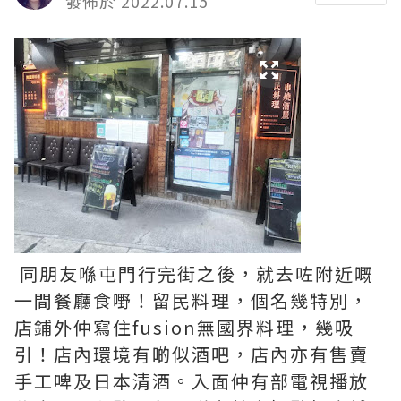
發佈於 2022.07.15
同朋友喺屯門行完街之後，就去咗附近嘅
一間餐廳食嘢！留民料理，個名幾特別，
店鋪外仲寫住fusion無國界料理，幾吸
引！店內環境有啲似酒吧，店內亦有售賣
手工啤及日本清酒。入面仲有部電視播放