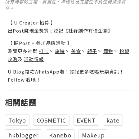
所有博客的立場、真實性、準確性及完整性不負任何法律責
任。
【 U Creator 招募 】
出Post賺現金獎賞 l
登記《社群創作有價企劃》
【 睇Post + 參加品牌活動 】
瀏覽更多社群
打卡
丶
旅遊
丶
美食
丶
親子
丶
寵物
丶
扮靚
攻略
及
活動情報
U Blog開咗WhatsApp啦！發掘更多吃喝玩樂資訊！
Follow 我哋
！
相關話題
Tokyo
COSMETIC
EVENT
kate
hkblogger
Kanebo
Makeup