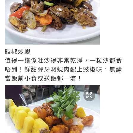
豉椒炒蜆
值得一讚係吐沙得非常乾淨，一粒沙都食
唔到！鮮甜彈牙嘅蜆肉配上豉椒味，無論
當飯前小食或送飯都一流！