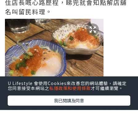
住店長嘅心路歷程，睇完就會知點解店舖
名叫留民料理。
U Lifestyle 會使用Cookies來改善您的網站體驗，請確定
您同意接受本網站之
私隱政策和使用條款
才可繼續瀏覽。
蟹籽溫泉蛋
我已閱讀及同意
凍食溫泉蛋，除咗有蟹籽之外，仲有蔥花
同芝麻醬。芝麻醬好香濃，掩蓋咗生蛋嘅
腥味並特出咗蔥花嘅味道