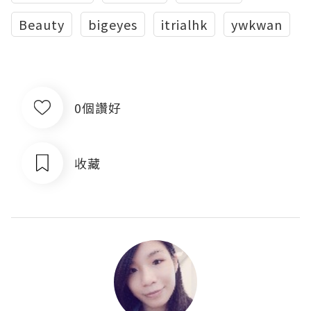
Beauty
bigeyes
itrialhk
ywkwan
0個讚好
收藏