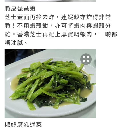
脆皮琵琶蝦
芝士蓋面再拎去炸，連蝦殼亦炸得非常
脆！不用蝦殼鉗，亦可將蝦肉與蝦殼分
離。香濃芝士再配上厚實嘅蝦肉，一啲都
唔油膩。
椒絲腐乳通菜