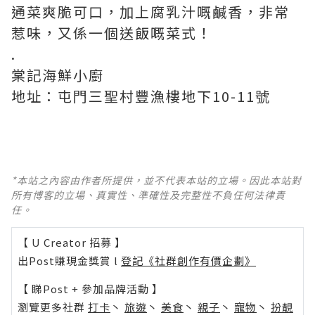
通菜爽脆可口，加上腐乳汁嘅鹹香，非常
惹味，又係一個送飯嘅菜式！
.
棠記海鮮小廚
地址：屯門三聖村豐漁樓地下10-11號
*本站之內容由作者所提供，並不代表本站的立場。因此本站對
所有博客的立場、真實性、準確性及完整性不負任何法律責
任。
【 U Creator 招募 】
出Post賺現金獎賞 l
登記《社群創作有價企劃》
【 睇Post + 參加品牌活動 】
瀏覽更多社群
打卡
丶
旅遊
丶
美食
丶
親子
丶
寵物
丶
扮靚