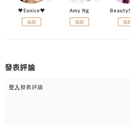
h 夏沫
♥Eunice♥
Amy Ng
追蹤
追蹤
追蹤
發表評論
登入
發表評論