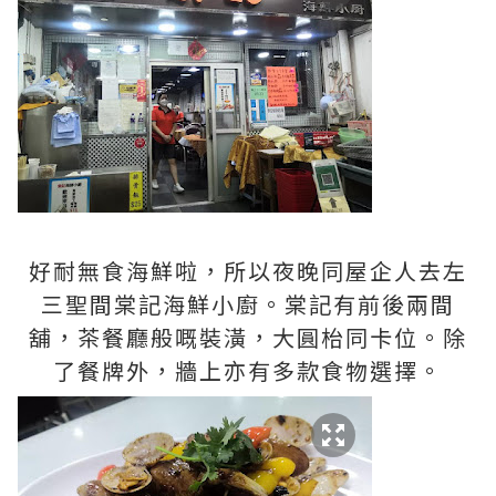
好耐無食海鮮啦，所以夜晚同屋企人去左
三聖間棠記海鮮小廚。棠記有前後兩間
舖，茶餐廳般嘅裝潢，大圓枱同卡位。除
了餐牌外，牆上亦有多款食物選擇。