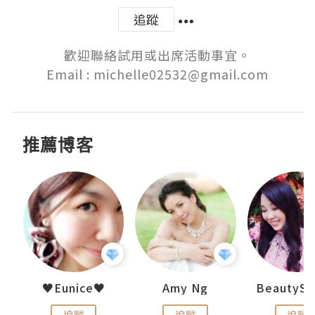
追蹤
歡迎聯絡試用或出席活動事宜。

Email : michelle02532@gmail.com
推薦博客
h 夏沫
♥Eunice♥
Amy Ng
追蹤
追蹤
追蹤