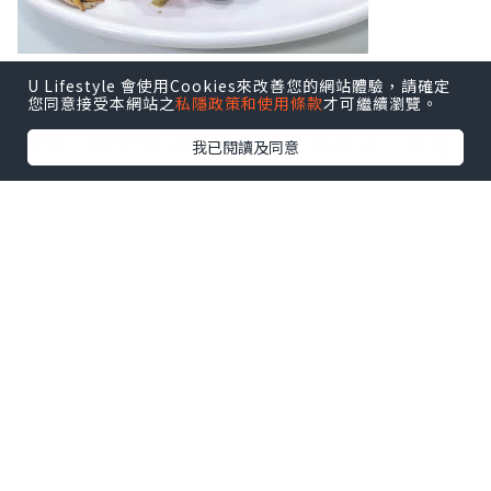
豉椒炒蜆
U Lifestyle 會使用Cookies來改善您的網站體驗，請確定
您同意接受本網站之
私隱政策和使用條款
才可繼續瀏覽。
值得一讚係吐沙得非常乾淨，一粒沙都食
唔到！鮮甜彈牙嘅蜆肉配上豉椒味，無論
我已閱讀及同意
當飯前小食或送飯都一流！
菠蘿咕嚕肉