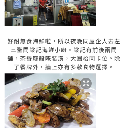
好耐無食海鮮啦，所以夜晚同屋企人去左
三聖間棠記海鮮小廚。棠記有前後兩間
舖，茶餐廳般嘅裝潢，大圓枱同卡位。除
了餐牌外，牆上亦有多款食物選擇。