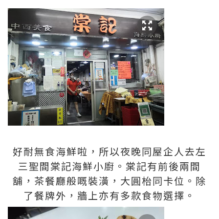
好耐無食海鮮啦，所以夜晚同屋企人去左
三聖間棠記海鮮小廚。棠記有前後兩間
舖，茶餐廳般嘅裝潢，大圓枱同卡位。除
了餐牌外，牆上亦有多款食物選擇。