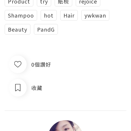
Product
try
紙梳
rejoice
Shampoo
hot
Hair
ywkwan
Beauty
PandG
0個讚好
收藏