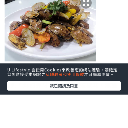
豉椒炒蜆
U Lifestyle 會使用Cookies來改善您的網站體驗，請確定
您同意接受本網站之
私隱政策和使用條款
才可繼續瀏覽。
值得一讚係吐沙得非常乾淨，一粒沙都食
唔到！鮮甜彈牙嘅蜆肉配上豉椒味，無論
我已閱讀及同意
當飯前小食或送飯都一流！