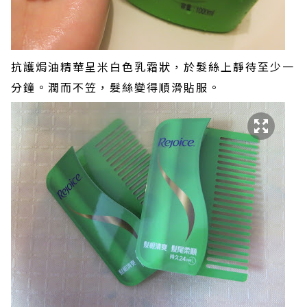
抗護焗油精華呈米白色乳霜狀，於髮絲上靜待至少一
分鐘。潤而不笠，髮絲變得順滑貼服。