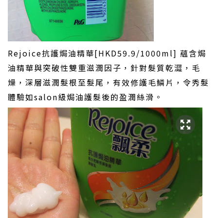
Rejoice抗護焗油精華[HKD59.9/1000ml] 蘊含焗
油精華與突破性雙重滋潤因子，針對髮質乾澀，毛
燥，深層滋潤髮根至髮尾，有效修護毛鱗片，令秀髮
體驗如salon級焗油護髮後的盈潤絲滑。