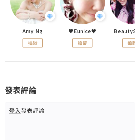
h 夏沫
Amy Ng
♥Eunice♥
追蹤
追蹤
追蹤
發表評論
登入
發表評論