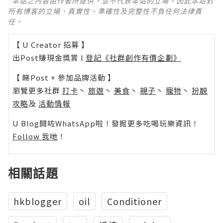
*本站之內容由作者所提供，並不代表本站的立場。因此本站對
所有博客的立場、真實性、準確性及完整性不負任何法律責
任。
【 U Creator 招募 】
出Post賺現金獎賞 l
登記《社群創作有價企劃》
【 睇Post + 參加品牌活動 】
瀏覽更多社群
打卡
丶
旅遊
丶
美食
丶
親子
丶
寵物
丶
扮靚
攻略
及
活動情報
U Blog開咗WhatsApp啦！發掘更多吃喝玩樂資訊！
Follow 我哋
！
相關話題
hkblogger
oil
Conditioner